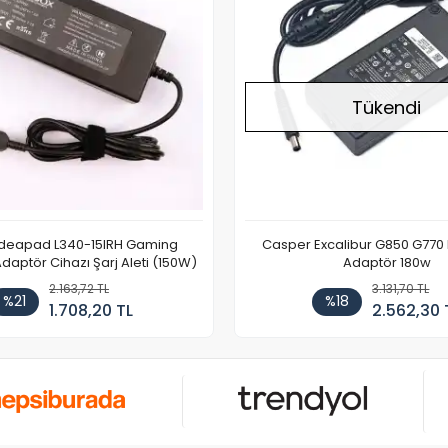
Tükendi
Ideapad L340-15IRH Gaming
Casper Excalibur G850 G770
aptör Cihazı Şarj Aleti (150W)
Adaptör 180w
2.163,72 TL
3.131,70 TL
%21
%18
1.708,20 TL
2.562,30 