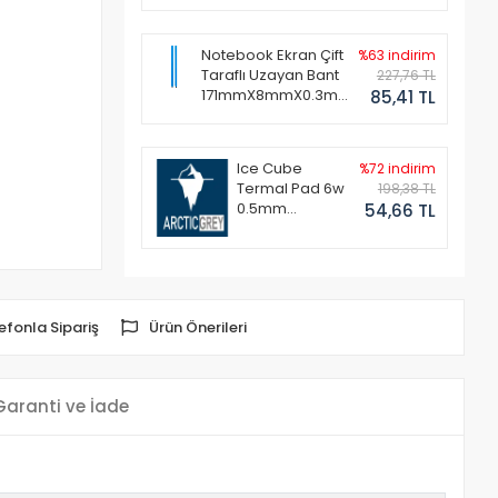
Notebook Ekran Çift
%63 indirim
Taraflı Uzayan Bant
227,76 TL
171mmX8mmX0.3mm
85,41 TL
(1 Set - 2 Adet)
Ice Cube
%72 indirim
Termal Pad 6w
198,38 TL
0.5mm
54,66 TL
50x50mm
efonla Sipariş
Ürün Önerileri
Garanti ve İade