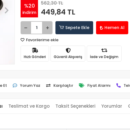
562,30 TL
%20
449,84 TL
indirim
Sepete Ekle
Hemen Al
Favorilerime ekle
Hızlı Gönderi
Güvenli Alışveriş
İade ve Değişim
e Et
Yorum Yaz
Karşılaştır
Fiyat Alarmı
Tel
sı
Teslimat ve Kargo
Taksit Seçenekleri
Yorumlar