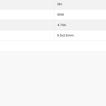
19V
90W
4.74A
5.5x2.5mm