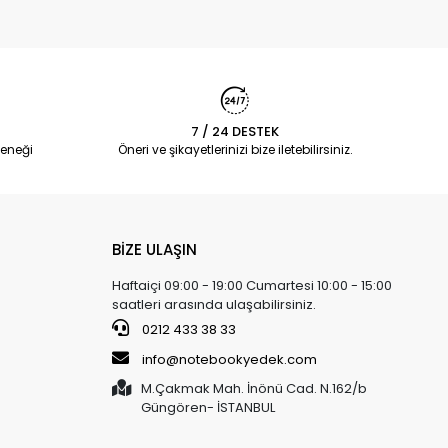
7 / 24 DESTEK
eneği
Öneri ve şikayetlerinizi bize iletebilirsiniz.
BİZE ULAŞIN
Haftaiçi 09:00 - 19:00 Cumartesi 10:00 - 15:00
saatleri arasında ulaşabilirsiniz.
0212 433 38 33
info@notebookyedek.com
M.Çakmak Mah. İnönü Cad. N.162/b
Güngören- İSTANBUL