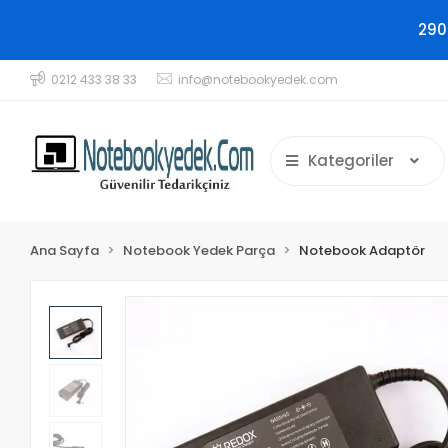
290
0212 433 38 33
info@notebookyedek.com
Kategoriler
Ana Sayfa
Notebook Yedek Parça
Notebook Adaptör