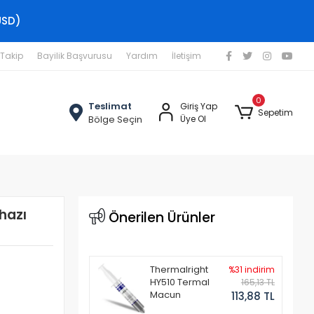
USD)
 Takip
Bayilik Başvurusu
Yardım
İletişim
0
Teslimat
Giriş Yap
Sepetim
Bölge Seçin
Üye Ol
hazı
Önerilen Ürünler
Thermalright
%31 indirim
HY510 Termal
165,13 TL
Macun
113,88 TL