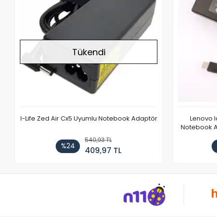
Tükendi
I-Life Zed Air Cx5 Uyumlu Notebook Adaptör
Lenovo 
Notebook Ad
540,93 TL
%24
409,97 TL