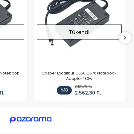
Tükendi
 Notebook
Casper Excalibur G650 G670 Notebook
Adaptör 180w
3.131,70 TL
%18
TL
2.562,30 TL