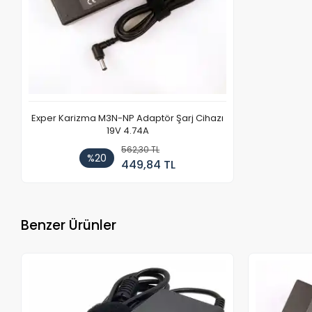
Exper Karizma M3N-NP Adaptör Şarj Cihazı
19V 4.74A
562,30 TL
%20
449,84 TL
Benzer Ürünler
Stokta Yok