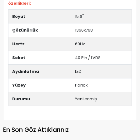
özellikleri:
Boyut
15.6''
Çözünürlük
1366x768
Hertz
60Hz
Soket
40 Pin / LVDS
Aydınlatma
LED
Yüzey
Parlak
Durumu
Yenilenmiş
En Son Göz Attıklarınız