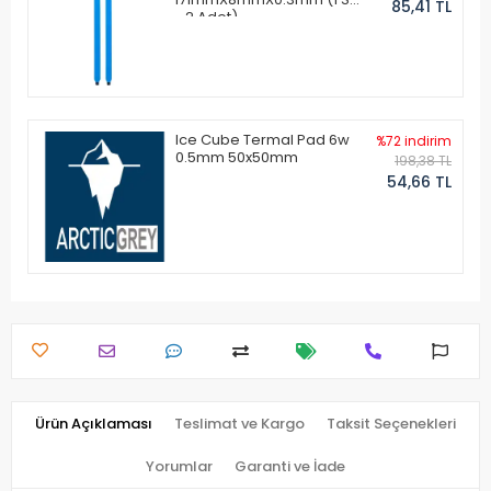
85,41 TL
- 2 Adet)
Ice Cube Termal Pad 6w
%72 indirim
0.5mm 50x50mm
198,38 TL
54,66 TL
Ürün Açıklaması
Teslimat ve Kargo
Taksit Seçenekleri
Yorumlar
Garanti ve İade