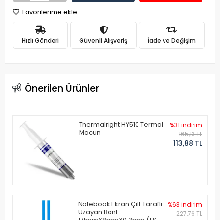
Favorilerime ekle
Hızlı Gönderi
Güvenli Alışveriş
İade ve Değişim
Önerilen Ürünler
Thermalright HY510 Termal
%31 indirim
Macun
165,13 TL
113,88 TL
Notebook Ekran Çift Taraflı
%63 indirim
Uzayan Bant
227,76 TL
171mmX8mmX0.3mm (1 Set