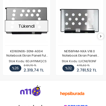
Tükendi
KD160N06-30NI-A004
NE156FHM-NXA V18.0
Notebook Ekran Paneli Full
Notebook Ekran Paneli
HD
144Hz
Stok Kodu: 6DJHYNMQCS
Stok Kodu: LUCNLF83NF
3.131,70 TL
4.115,62 TL
%26
%32
2.319,74 TL
2.781,52 TL