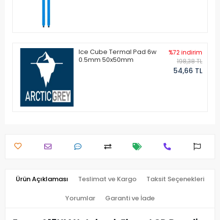
Ice Cube Termal Pad 6w
%72 indirim
0.5mm 50x50mm
198,38 TL
54,66 TL
Ürün Açıklaması
Teslimat ve Kargo
Taksit Seçenekleri
Yorumlar
Garanti ve İade