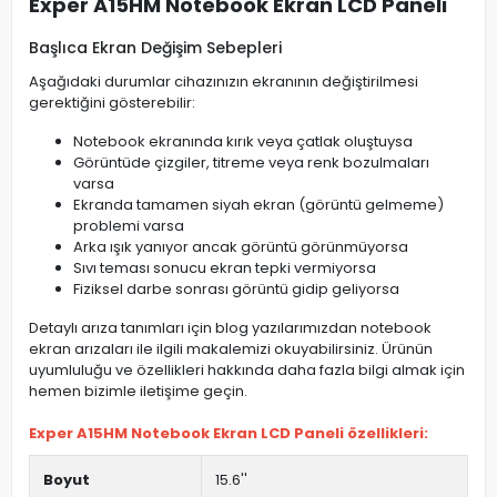
Exper A15HM Notebook Ekran LCD Paneli
Başlıca Ekran Değişim Sebepleri
Aşağıdaki durumlar cihazınızın ekranının değiştirilmesi
gerektiğini gösterebilir:
Notebook ekranında kırık veya çatlak oluştuysa
Görüntüde çizgiler, titreme veya renk bozulmaları
varsa
Ekranda tamamen siyah ekran (görüntü gelmeme)
problemi varsa
Arka ışık yanıyor ancak görüntü görünmüyorsa
Sıvı teması sonucu ekran tepki vermiyorsa
Fiziksel darbe sonrası görüntü gidip geliyorsa
Detaylı arıza tanımları için blog yazılarımızdan notebook
ekran arızaları ile ilgili makalemizi okuyabilirsiniz. Ürünün
uyumluluğu ve özellikleri hakkında daha fazla bilgi almak için
hemen bizimle iletişime geçin.
Exper A15HM Notebook Ekran LCD Paneli özellikleri:
Boyut
15.6''