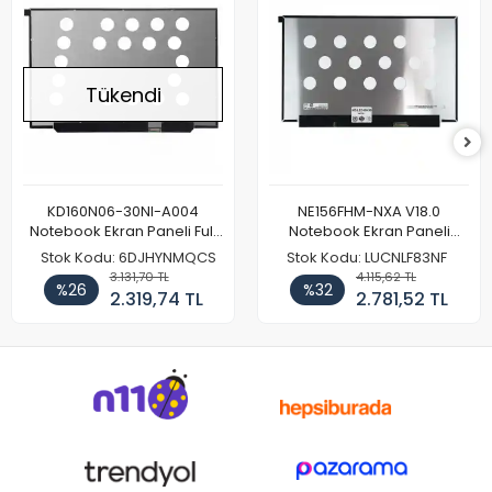
Tükendi
KD160N06-30NI-A004
NE156FHM-NXA V18.0
Notebook Ekran Paneli Full
Notebook Ekran Paneli
HD
144Hz
Stok Kodu: 6DJHYNMQCS
Stok Kodu: LUCNLF83NF
3.131,70 TL
4.115,62 TL
%26
%32
2.319,74 TL
2.781,52 TL