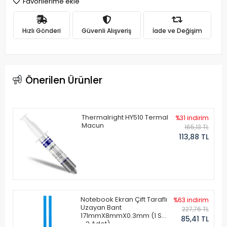
Favorilerime ekle
Hızlı Gönderi
Güvenli Alışveriş
İade ve Değişim
Önerilen Ürünler
Thermalright HY510 Termal
%31 indirim
Macun
165,13 TL
113,88 TL
Notebook Ekran Çift Taraflı
%63 indirim
Uzayan Bant
227,76 TL
171mmX8mmX0.3mm (1 Set
85,41 TL
- 2 Adet)