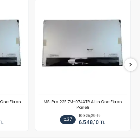
n One Ekran
MSI Pro 22E 7M-074XTR All in One Ekran
Paneli
10.325,29 TL
%37
TL
6.548,10 TL