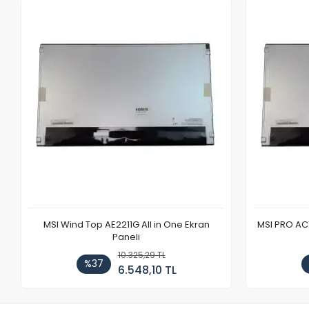
MSI Wind Top AE2211G All in One Ekran
MSI PRO AC1
Paneli
10.325,29 TL
%37
6.548,10 TL