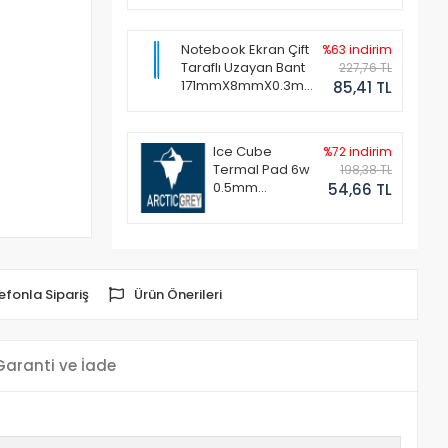
Notebook Ekran Çift
%63 indirim
Taraflı Uzayan Bant
227,76 TL
171mmX8mmX0.3mm
85,41 TL
(1 Set - 2 Adet)
Ice Cube
%72 indirim
Termal Pad 6w
198,38 TL
0.5mm
54,66 TL
50x50mm
efonla Sipariş
Ürün Önerileri
Garanti ve İade