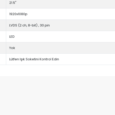
21.5"
1920x1080p
LVDS (2 ch, 8-bit) , 30 pin
LED
Yok
Lütfen Işık Soketini Kontrol Edin