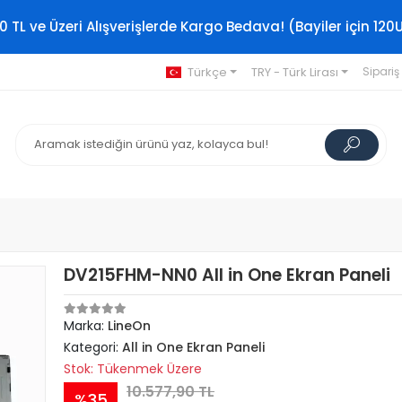
0 TL ve Üzeri Alışverişlerde Kargo Bedava! (Bayiler için 120
Türkçe
TRY - Türk Lirası
Sipariş
DV215FHM-NN0 All in One Ekran Paneli
Marka:
LineOn
Kategori:
All in One Ekran Paneli
Stok: Tükenmek Üzere
10.577,90 TL
%35