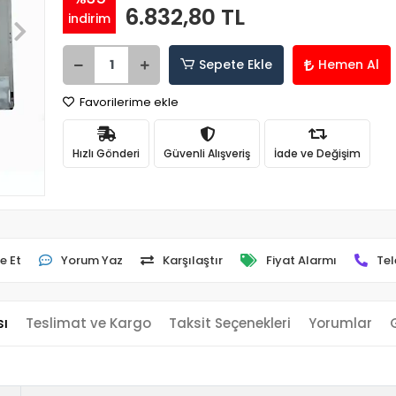
6.832,80 TL
indirim
Sepete Ekle
Hemen Al
Favorilerime ekle
Hızlı Gönderi
Güvenli Alışveriş
İade ve Değişim
e Et
Yorum Yaz
Karşılaştır
Fiyat Alarmı
Tel
sı
Teslimat ve Kargo
Taksit Seçenekleri
Yorumlar