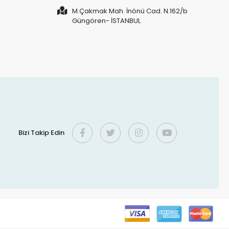
M.Çakmak Mah. İnönü Cad. N.162/b
Güngören- İSTANBUL
Bizi Takip Edin