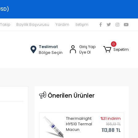
USD)
 Takip
Bayilik Başvurusu
Yardım
İletişim
0
Teslimat
Giriş Yap
Sepetim
Bölge Seçin
Üye Ol
Önerilen Ürünler
Thermalright
%31 indirim
HY510 Termal
165,13 TL
Macun
113,88 TL