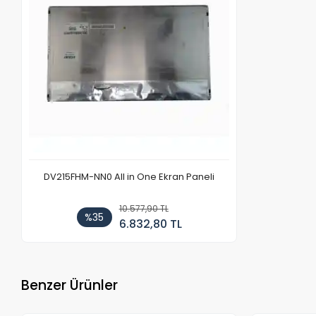
DV215FHM-NN0 All in One Ekran Paneli
10.577,90 TL
%35
6.832,80 TL
Benzer Ürünler