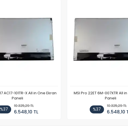
7 AC17-101TR-X All in One Ekran
MSI Pro 22ET 6M-007XTR All i
Paneli
Paneli
10.325,29 TL
10.325,29 TL
%37
%37
6.548,10 TL
6.548,10 