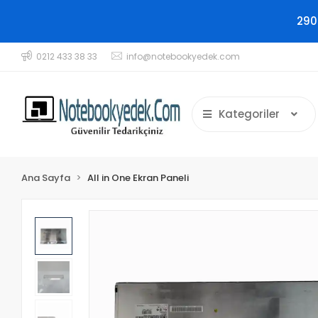
290
0212 433 38 33
info@notebookyedek.com
Kategoriler
Ana Sayfa
All in One Ekran Paneli