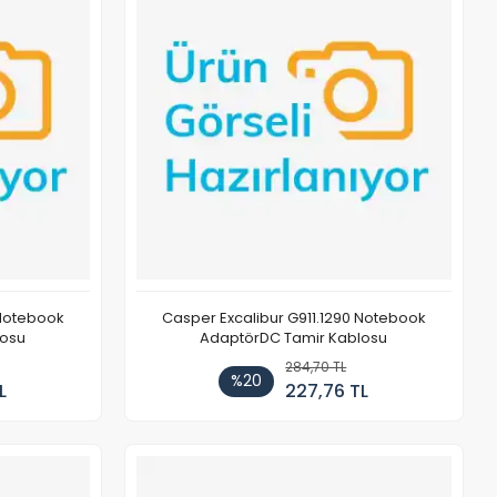
 Notebook
Casper Excalibur G911.1290 Notebook
losu
AdaptörDC Tamir Kablosu
284,70 TL
%20
L
227,76 TL