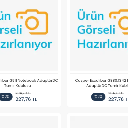
libur G911 Notebook AdaptörDC
Casper Excalibur G880.1342
Tamir Kablosu
AdaptörDC Tamir Kab
284,70 TL
284,70 TL
%20
%20
227,76 TL
227,76 T