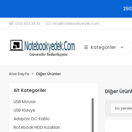
290
0212 433 38 33
info@notebookyedek.com
Kategoriler
Ana Sayfa
Diğer Ürünler
Alt Kategoriler
Diğer Ürün
USB Mouse
USB Klavye
Adaptör DC Kablo
Notebook HDD Kızakları