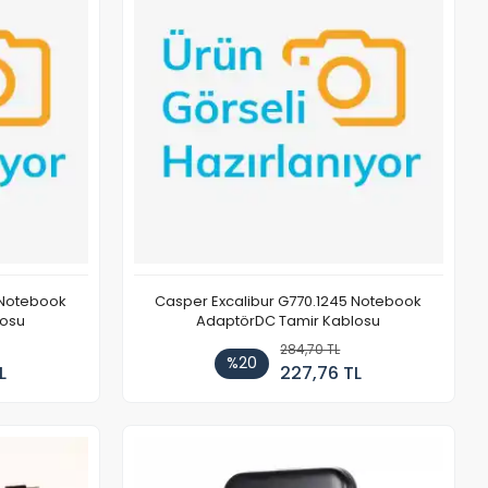
 Notebook
Casper Excalibur G770.1245 Notebook
losu
AdaptörDC Tamir Kablosu
284,70 TL
%20
L
227,76 TL
Stokta Yok
Stokta Yok