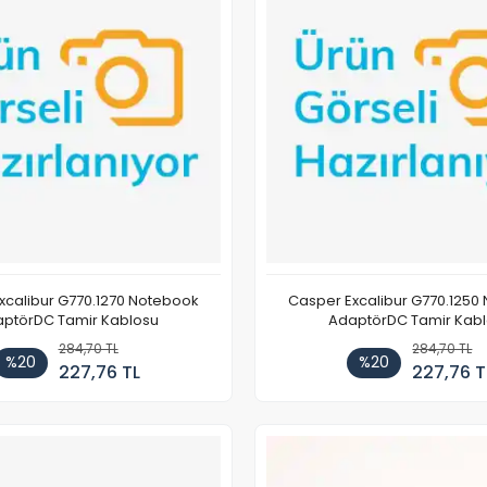
xcalibur G770.1270 Notebook
Casper Excalibur G770.1250
ptörDC Tamir Kablosu
AdaptörDC Tamir Kab
284,70 TL
284,70 TL
%20
%20
227,76 TL
227,76 T