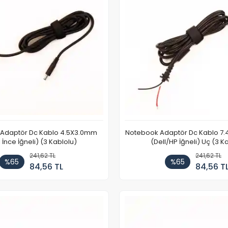
Adaptör Dc Kablo 4.5X3.0mm
Notebook Adaptör Dc Kablo 
l İnce İğneli) (3 Kablolu)
(Dell/HP İğneli) Uç (3 K
241,62 TL
241,62 TL
%65
%65
84,56 TL
84,56 T