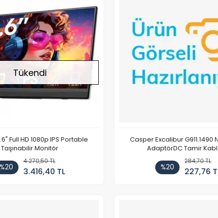
Tükendi
.6" Full HD 1080p IPS Portable
Casper Excalibur G911.1490
Taşınabilir Monitör
AdaptörDC Tamir Kab
4.270,50 TL
284,70 TL
%20
%20
3.416,40 TL
227,76 T