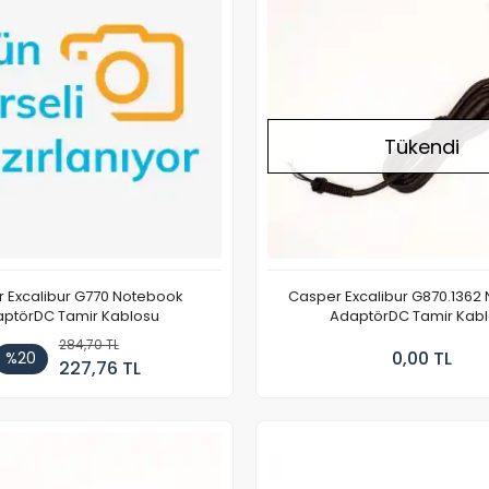
Tükendi
 Excalibur G770 Notebook
Casper Excalibur G870.1362
ptörDC Tamir Kablosu
AdaptörDC Tamir Kab
284,70 TL
0,00 TL
%20
227,76 TL
Stokta Yok