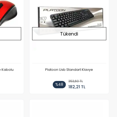
Tükendi
e Kabolu
Platoon Usb Standart Klavye
353,60 TL
%48
182,21 TL