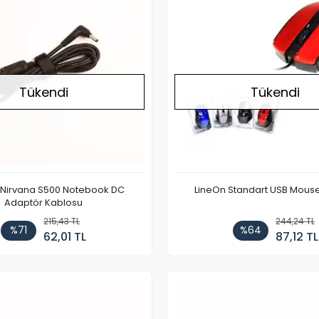
Tükendi
Tükendi
Nirvana S500 Notebook DC
LineOn Standart USB Mous
Adaptör Kablosu
215,43 TL
244,24 TL
%71
%64
62,01 TL
87,12 TL