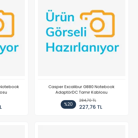
 Notebook
Casper Excalibur G880 Notebook
losu
AdaptörDC Tamir Kablosu
284,70 TL
%20
L
227,76 TL