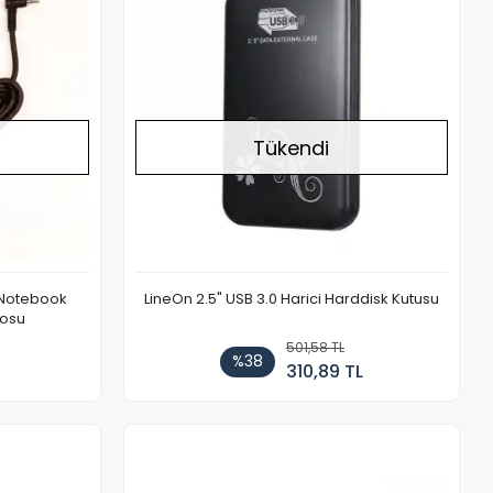
Tükendi
 Notebook
LineOn 2.5" USB 3.0 Harici Harddisk Kutusu
losu
501,58 TL
%38
310,89 TL
Stokta Yok
Stokta Yok