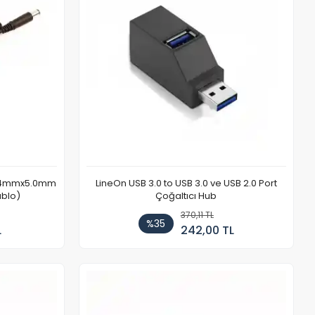
7.4mmx5.0mm
LineOn USB 3.0 to USB 3.0 ve USB 2.0 Port
ablo)
Çoğaltıcı Hub
370,11 TL
%35
L
242,00 TL