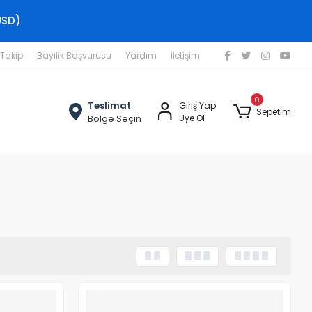
USD)
 Takip
Bayilik Başvurusu
Yardım
İletişim
0
Teslimat
Giriş Yap
Sepetim
Bölge Seçin
Üye Ol