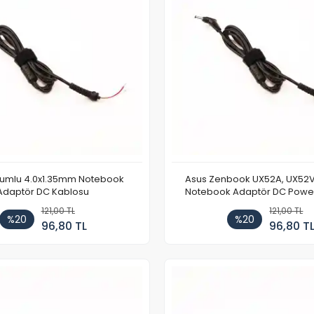
umlu 4.0x1.35mm Notebook
Asus Zenbook UX52A, UX52
Adaptör DC Kablosu
Notebook Adaptör DC Powe
121,00 TL
121,00 TL
%20
%20
96,80 TL
96,80 T