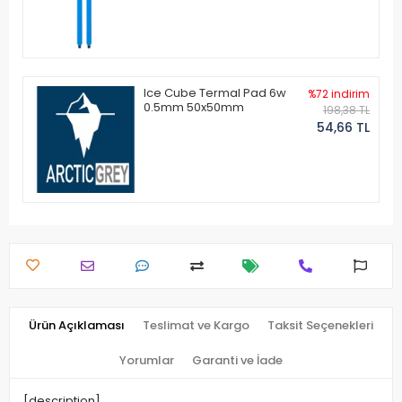
Ice Cube Termal Pad 6w
%72 indirim
0.5mm 50x50mm
198,38 TL
54,66 TL
Ürün Açıklaması
Teslimat ve Kargo
Taksit Seçenekleri
Yorumlar
Garanti ve İade
[description]