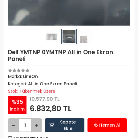
Dell YMTNP 0YMTNP All in One Ekran
Paneli
Marka:
LineOn
Kategori:
All in One Ekran Paneli
Stok: Tükenmek Üzere
10.577,90 TL
%35
6.832,80 TL
indirim
Sepete
Hemen Al
Ekle