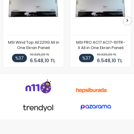
MSI Wind Top AE2211G All in
MSI PRO AC17 AC17-101TR-
One Ekran Paneli
X All in One Ekran Paneli
10.325,29 TL
10.325,29 TL
%37
%37
6.548,10 TL
6.548,10 TL