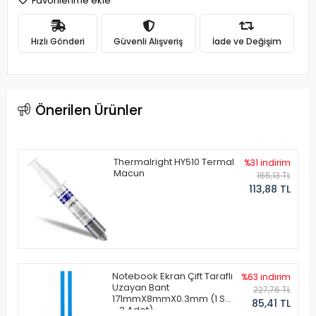
Favorilerime ekle
Hızlı Gönderi
Güvenli Alışveriş
İade ve Değişim
Önerilen Ürünler
Thermalright HY510 Termal
%31 indirim
Macun
165,13 TL
113,88 TL
Notebook Ekran Çift Taraflı
%63 indirim
Uzayan Bant
227,76 TL
171mmX8mmX0.3mm (1 Set
85,41 TL
- 2 Adet)