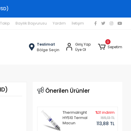
USD)
 Takip
Bayilik Başvurusu
Yardım
İletişim
0
Teslimat
Giriş Yap
Sepetim
Bölge Seçin
Üye Ol
HD)
Önerilen Ürünler
Thermalright
%31 indirim
HY510 Termal
165,13 TL
Macun
113,88 TL