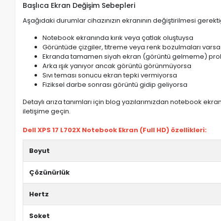
Başlıca Ekran Değişim Sebepleri
Aşağıdaki durumlar cihazınızın ekranının değiştirilmesi gerektiğ
Notebook ekranında kırık veya çatlak oluştuysa
Görüntüde çizgiler, titreme veya renk bozulmaları varsa
Ekranda tamamen siyah ekran (görüntü gelmeme) pro
Arka ışık yanıyor ancak görüntü görünmüyorsa
Sıvı teması sonucu ekran tepki vermiyorsa
Fiziksel darbe sonrası görüntü gidip geliyorsa
Detaylı arıza tanımları için blog yazılarımızdan notebook ekran 
iletişime geçin.
Dell XPS 17 L702X Notebook Ekran (Full HD) özellikleri:
Boyut
Çözünürlük
Hertz
Soket