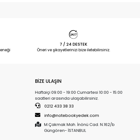
7 / 24 DESTEK
eneği
Öneri ve şikayetlerinizi bize iletebilirsiniz.
BİZE ULAŞIN
Haftaiçi 09:00 - 19:00 Cumartesi 10:00 - 15:00
saatleri arasında ulaşabilirsiniz.
0212 433 38 33
info@notebookyedek.com
M.Çakmak Mah. İnönü Cad. N.162/b
Güngören- İSTANBUL