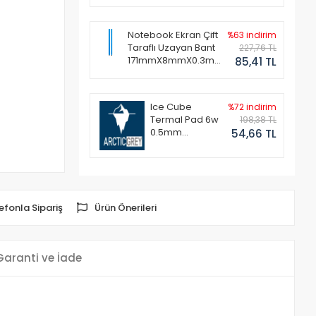
Notebook Ekran Çift
%63 indirim
Taraflı Uzayan Bant
227,76 TL
171mmX8mmX0.3mm
85,41 TL
(1 Set - 2 Adet)
Ice Cube
%72 indirim
Termal Pad 6w
198,38 TL
0.5mm
54,66 TL
50x50mm
efonla Sipariş
Ürün Önerileri
Garanti ve İade