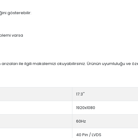
ini gösterebilir:
blemi varsa
arızaları ile ilgili makalemizi okuyabilirsiniz. Ürünün uyumluluğu ve ö
17.3''
1920x1080
60Hz
40 Pin / LVDS