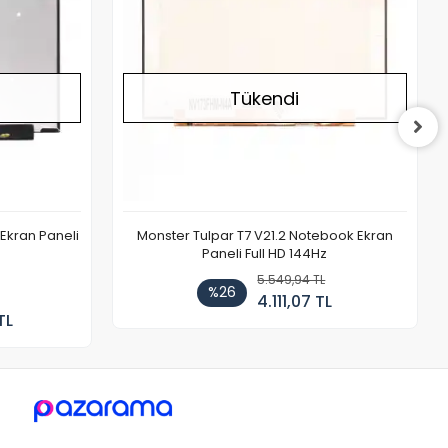
Tükendi
Ekran Paneli
Monster Tulpar T7 V21.2 Notebook Ekran
Paneli Full HD 144Hz
5.549,94 TL
%26
4.111,07 TL
TL