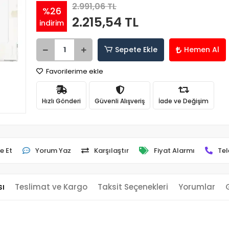
2.991,06 TL
%26
2.215,54 TL
indirim
Sepete Ekle
Hemen Al
Favorilerime ekle
Hızlı Gönderi
Güvenli Alışveriş
İade ve Değişim
e Et
Yorum Yaz
Karşılaştır
Fiyat Alarmı
Tel
sı
Teslimat ve Kargo
Taksit Seçenekleri
Yorumlar