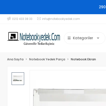
290
0212 433 38 33
info@notebookyedek.com
Kategoriler
Ana Sayfa
Notebook Yedek Parça
Notebook Ekran