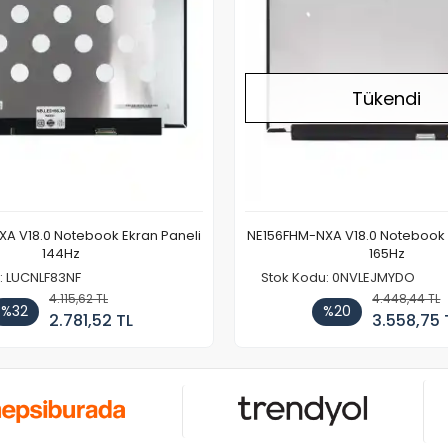
Tükendi
A V18.0 Notebook Ekran Paneli
NE156FHM-NXA V18.0 Notebook 
144Hz
165Hz
: LUCNLF83NF
Stok Kodu: 0NVLEJMYDO
4.115,62 TL
4.448,44 TL
%32
%20
2.781,52 TL
3.558,75 