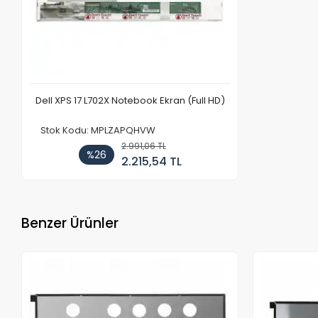
Dell XPS 17 L702X Notebook Ekran (Full HD)
Stok Kodu: MPLZAPQHVW
2.991,06 TL
%26
2.215,54 TL
Benzer Ürünler
Stokta Yok