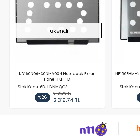
Tükendi
KD160N06-30NI-A004 Notebook Ekran
NE156FHM-NX
Paneli Full HD
Stok Kodu: 6DJHYNMQCS
Stok Kodu
3.131,70 TL
%26
2.319,74 TL