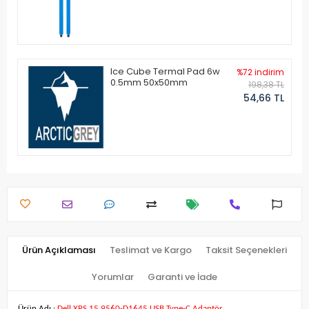
Ice Cube Termal Pad 6w
%72 indirim
0.5mm 50x50mm
198,38 TL
54,66 TL
Ürün Açıklaması
Teslimat ve Kargo
Taksit Seçenekleri
Yorumlar
Garanti ve İade
Ürün Adı :
Dell XPS 15 9560-D1645 USB Type-C Adaptör