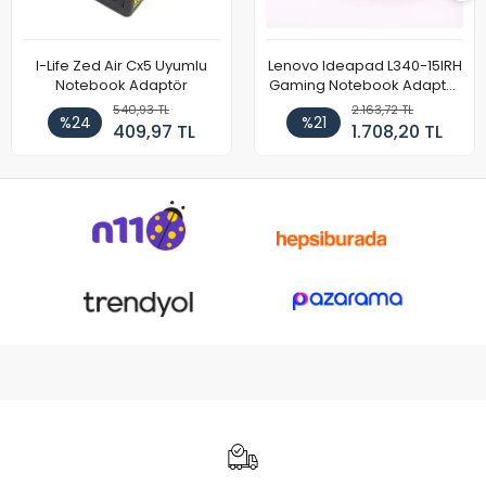
I-Life Zed Air Cx5 Uyumlu
Lenovo Ideapad L340-15IRH
Notebook Adaptör
Gaming Notebook Adaptör
Cihazı Şarj Aleti (150W)
540,93 TL
2.163,72 TL
%24
%21
409,97 TL
1.708,20 TL