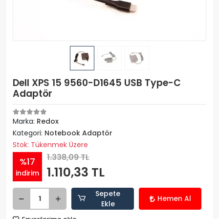
Dell XPS 15 9560-D1645 USB Type-C
Adaptör
Marka:
Redox
Kategori:
Notebook Adaptör
Stok: Tükenmek Üzere
1.338,09 TL
%17
1.110,33 TL
indirim
Sepete
Hemen Al
Ekle