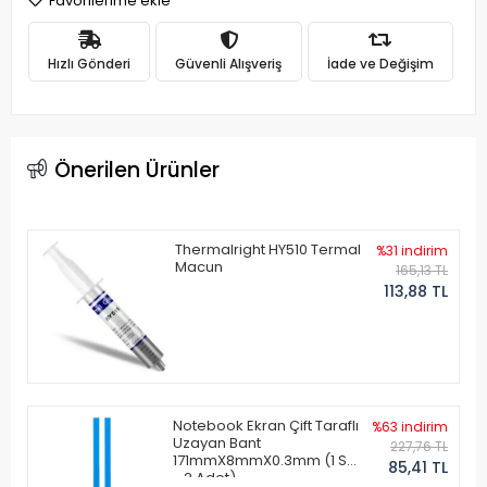
Favorilerime ekle
Hızlı Gönderi
Güvenli Alışveriş
İade ve Değişim
Önerilen Ürünler
Thermalright HY510 Termal
%31 indirim
Macun
165,13 TL
113,88 TL
Notebook Ekran Çift Taraflı
%63 indirim
Uzayan Bant
227,76 TL
171mmX8mmX0.3mm (1 Set
85,41 TL
- 2 Adet)