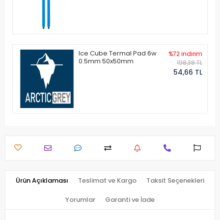
Ice Cube Termal Pad 6w
%72 indirim
0.5mm 50x50mm
198,38 TL
54,66 TL
Ürün Açıklaması
Teslimat ve Kargo
Taksit Seçenekleri
Yorumlar
Garanti ve İade