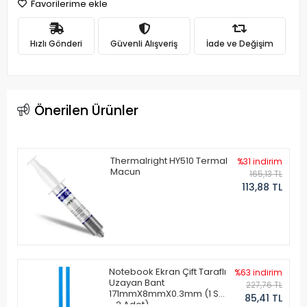
Favorilerime ekle
Hızlı Gönderi
Güvenli Alışveriş
İade ve Değişim
Önerilen Ürünler
Thermalright HY510 Termal
%31 indirim
Macun
165,13 TL
113,88 TL
Notebook Ekran Çift Taraflı
%63 indirim
Uzayan Bant
227,76 TL
171mmX8mmX0.3mm (1 Set
85,41 TL
- 2 Adet)