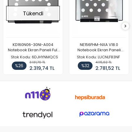
Tükendi
KD160N06-30NI-A004
NE156FHM-NXA V18.0
Notebook Ekran Paneli Full
Notebook Ekran Paneli
HD
144Hz
Stok Kodu: 6DJHYNMQCS
Stok Kodu: LUCNLF83NF
3.131,70 TL
4.115,62 TL
%26
%32
2.319,74 TL
2.781,52 TL