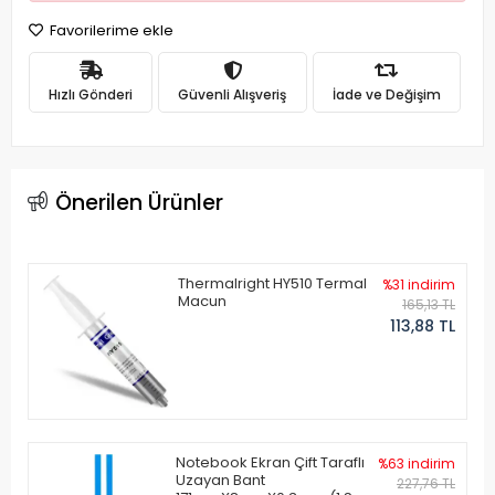
Favorilerime ekle
Hızlı Gönderi
Güvenli Alışveriş
İade ve Değişim
Önerilen Ürünler
Thermalright HY510 Termal
%31 indirim
Macun
165,13 TL
113,88 TL
Notebook Ekran Çift Taraflı
%63 indirim
Uzayan Bant
227,76 TL