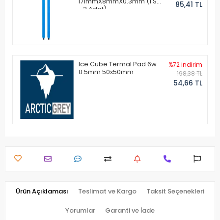
171mmX8mmX0.3mm (1 Set
85,41 TL
- 2 Adet)
Ice Cube Termal Pad 6w
%72 indirim
0.5mm 50x50mm
198,38 TL
54,66 TL
Ürün Açıklaması
Teslimat ve Kargo
Taksit Seçenekleri
Yorumlar
Garanti ve İade