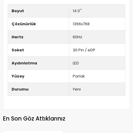
Boyut
14.0''
Çözünürlük
1366x768
Hertz
60Hz
Soket
30 Pin / eDP
Aydınlatma
LED
Yüzey
Parlak
Durumu
Yeni
En Son Göz Attıklarınız