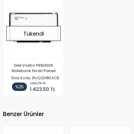
Tükendi
Dell Vostro P89G005
Notebook Ekran Paneli
Stok Kodu: BUQQHRKXCB
1.921,73 TL
%26
1.423,50 TL
Benzer Ürünler