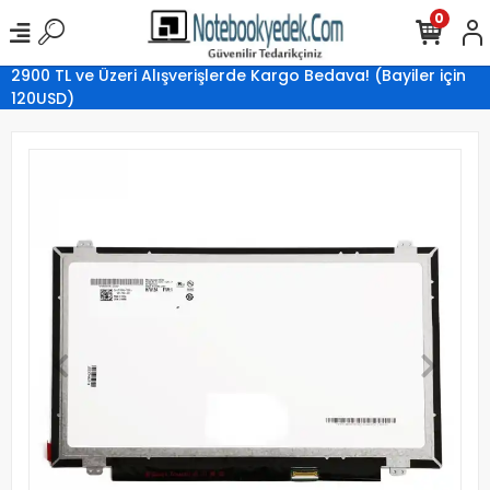
0
2900 TL ve Üzeri Alışverişlerde Kargo Bedava! (Bayiler için
120USD)