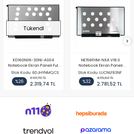
Tükendi
KD160N06-30NI-A004
NE156FHM-NXA V18.0
Notebook Ekran Paneli Full
Notebook Ekran Paneli
HD
144Hz
Stok Kodu: 6DJHYNMQCS
Stok Kodu: LUCNLF83NF
3.131,70 TL
4.115,62 TL
%26
%32
2.319,74 TL
2.781,52 TL