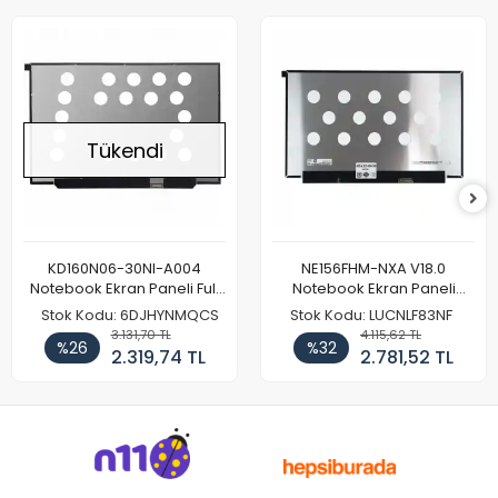
Tükendi
KD160N06-30NI-A004
NE156FHM-NXA V18.0
Notebook Ekran Paneli Full
Notebook Ekran Paneli
HD
144Hz
Stok Kodu: 6DJHYNMQCS
Stok Kodu: LUCNLF83NF
3.131,70 TL
4.115,62 TL
%26
%32
2.319,74 TL
2.781,52 TL