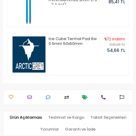
85,41 TL
- 2 Adet)
Ice Cube Termal Pad 6w
%72 indirim
0.5mm 50x50mm
198,38 TL
54,66 TL
Ürün Açıklaması
Teslimat ve Kargo
Taksit Seçenekleri
Yorumlar
Garanti ve İade