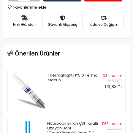
Favorilerime ekle
Hızlı Gönderi
Güvenli Alışveriş
İade ve Değişim
Önerilen Ürünler
Thermalright HY510 Termal
%31 indirim
Macun
165,13 TL
113,88 TL
Notebook Ekran Çift Taraflı
%63 indirim
Uzayan Bant
227,76 TL
171mmX8mmX0.3mm (1 Set