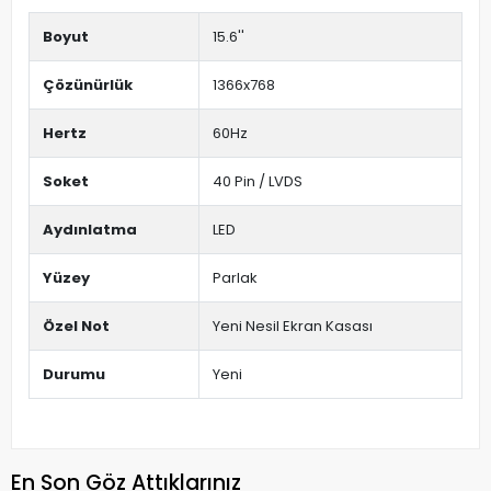
Boyut
15.6''
Çözünürlük
1366x768
Hertz
60Hz
Soket
40 Pin / LVDS
Aydınlatma
LED
Yüzey
Parlak
Özel Not
Yeni Nesil Ekran Kasası
Durumu
Yeni
En Son Göz Attıklarınız