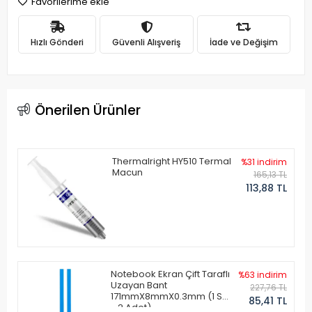
Favorilerime ekle
Hızlı Gönderi
Güvenli Alışveriş
İade ve Değişim
Önerilen Ürünler
Thermalright HY510 Termal
%31 indirim
Macun
165,13 TL
113,88 TL
Notebook Ekran Çift Taraflı
%63 indirim
Uzayan Bant
227,76 TL
171mmX8mmX0.3mm (1 Set
85,41 TL
- 2 Adet)