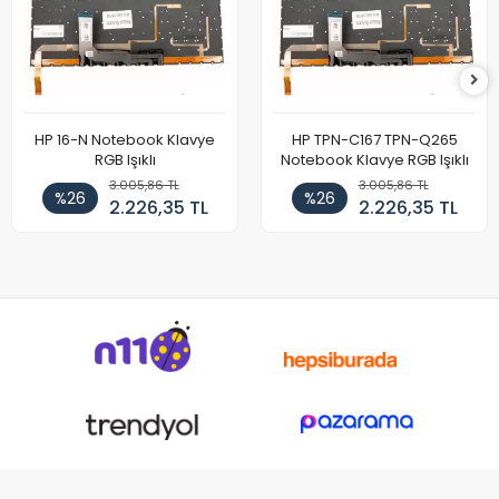
HP 16-N Notebook Klavye
HP TPN-C167 TPN-Q265
RGB Işıklı
Notebook Klavye RGB Işıklı
3.005,86 TL
3.005,86 TL
%26
%26
2.226,35 TL
2.226,35 TL