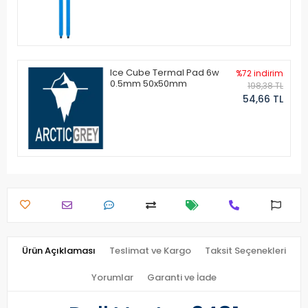
Ice Cube Termal Pad 6w
%72 indirim
0.5mm 50x50mm
198,38 TL
54,66 TL
Ürün Açıklaması
Teslimat ve Kargo
Taksit Seçenekleri
Yorumlar
Garanti ve İade