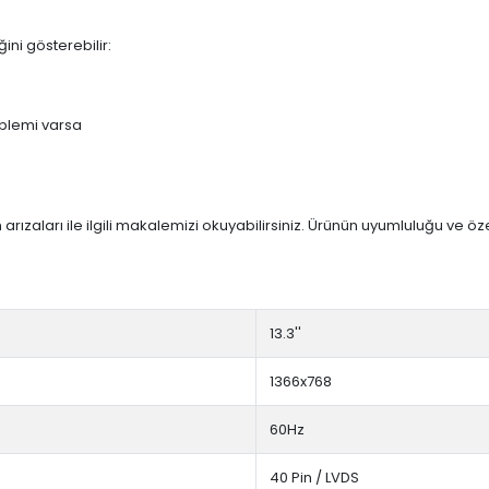
ini gösterebilir:
blemi varsa
arızaları ile ilgili makalemizi okuyabilirsiniz. Ürünün uyumluluğu ve ö
13.3''
1366x768
60Hz
40 Pin / LVDS