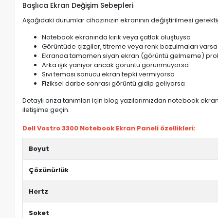
Başlıca Ekran Değişim Sebepleri
Aşağıdaki durumlar cihazınızın ekranının değiştirilmesi gerektiğ
Notebook ekranında kırık veya çatlak oluştuysa
Görüntüde çizgiler, titreme veya renk bozulmaları varsa
Ekranda tamamen siyah ekran (görüntü gelmeme) pro
Arka ışık yanıyor ancak görüntü görünmüyorsa
Sıvı teması sonucu ekran tepki vermiyorsa
Fiziksel darbe sonrası görüntü gidip geliyorsa
Detaylı arıza tanımları için blog yazılarımızdan notebook ekran 
iletişime geçin.
Dell Vostro 3300 Notebook Ekran Paneli özellikleri:
Boyut
Çözünürlük
Hertz
Soket