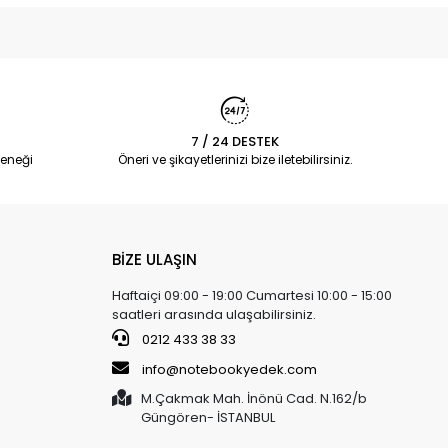
7 / 24 DESTEK
eneği
Öneri ve şikayetlerinizi bize iletebilirsiniz.
BİZE ULAŞIN
Haftaiçi 09:00 - 19:00 Cumartesi 10:00 - 15:00
saatleri arasında ulaşabilirsiniz.
0212 433 38 33
info@notebookyedek.com
M.Çakmak Mah. İnönü Cad. N.162/b
Güngören- İSTANBUL