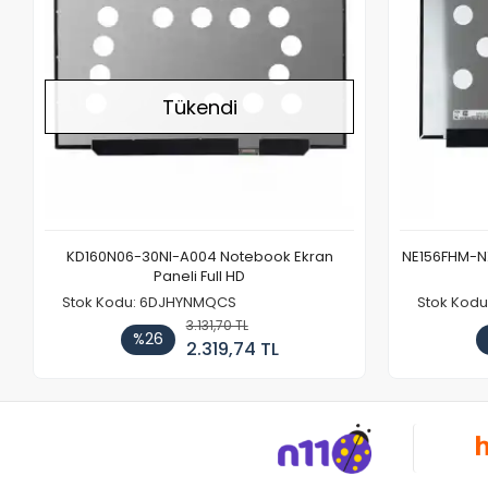
Tükendi
KD160N06-30NI-A004 Notebook Ekran
NE156FHM-NX
Paneli Full HD
Stok Kodu: 6DJHYNMQCS
Stok Kodu
3.131,70 TL
%26
2.319,74 TL