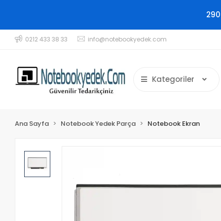
290
0212 433 38 33
info@notebookyedek.com
Kategoriler
Ana Sayfa
Notebook Yedek Parça
Notebook Ekran