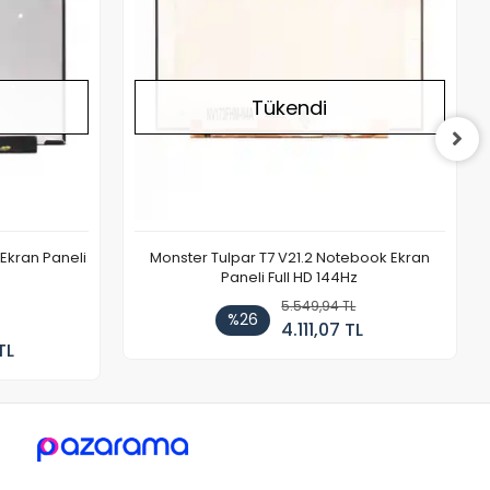
Tükendi
Ekran Paneli
Monster Tulpar T7 V21.2 Notebook Ekran
Paneli Full HD 144Hz
5.549,94 TL
%26
4.111,07 TL
TL