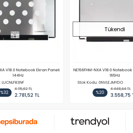
Tükendi
A V18.0 Notebook Ekran Paneli
NE156FHM-NXA V18.0 Notebook 
144Hz
165Hz
: LUCNLF83NF
Stok Kodu: 0NVLEJMYDO
4.115,62 TL
4.448,44 TL
%32
%20
2.781,52 TL
3.558,75 