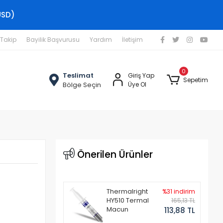
USD)
 Takip
Bayilik Başvurusu
Yardım
İletişim
0
Teslimat
Giriş Yap
Sepetim
Bölge Seçin
Üye Ol
Önerilen Ürünler
Thermalright
%31 indirim
HY510 Termal
165,13 TL
Macun
113,88 TL