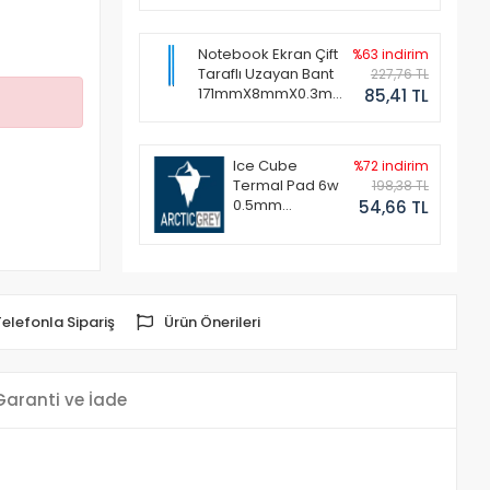
Notebook Ekran Çift
%63 indirim
Taraflı Uzayan Bant
227,76 TL
171mmX8mmX0.3mm
85,41 TL
(1 Set - 2 Adet)
Ice Cube
%72 indirim
Termal Pad 6w
198,38 TL
0.5mm
54,66 TL
50x50mm
Telefonla Sipariş
Ürün Önerileri
Garanti ve İade