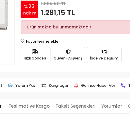
1.665,50 TL
%23
1.281,15 TL
indirim
Ürün stokta bulunmamaktadır.
Favorilerime ekle
Hızlı Gönderi
Güvenli Alışveriş
İade ve Değişim
Et
Yorum Yaz
Karşılaştır
Gelince Haber Ver
sı
Teslimat ve Kargo
Taksit Seçenekleri
Yorumlar