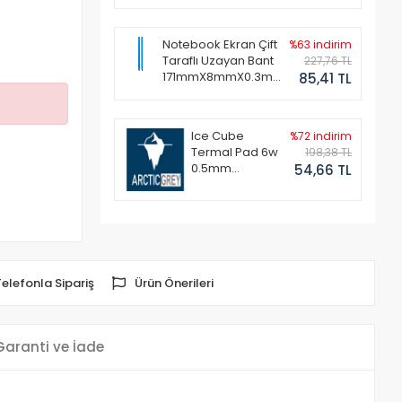
Notebook Ekran Çift
%63 indirim
Taraflı Uzayan Bant
227,76 TL
171mmX8mmX0.3mm
85,41 TL
(1 Set - 2 Adet)
Ice Cube
%72 indirim
Termal Pad 6w
198,38 TL
0.5mm
54,66 TL
50x50mm
Telefonla Sipariş
Ürün Önerileri
Garanti ve İade