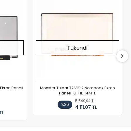
Stokta Yok
Stokta Yok
Tükendi
Ekran Paneli
Monster Tulpar T7 V21.2 Notebook Ekran
Paneli Full HD 144Hz
5.549,94 TL
%26
4.111,07 TL
TL