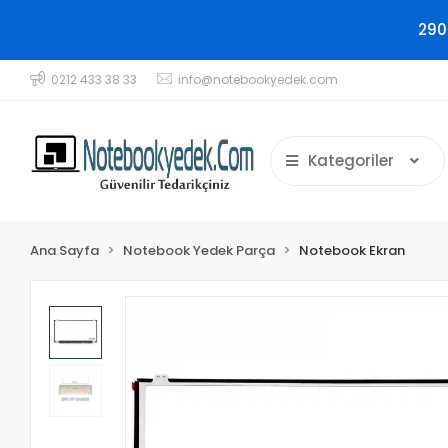
290
0212 433 38 33
info@notebookyedek.com
Kategoriler
Ana Sayfa
Notebook Yedek Parça
Notebook Ekran