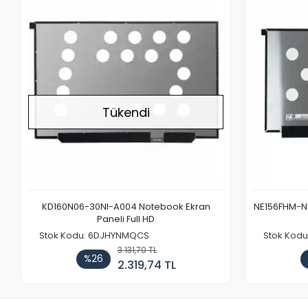
Stokta Yok
Tükendi
KD160N06-30NI-A004 Notebook Ekran
NE156FHM-NX
Paneli Full HD
Stok Kodu: 6DJHYNMQCS
Stok Kodu
3.131,70 TL
%26
2.319,74 TL