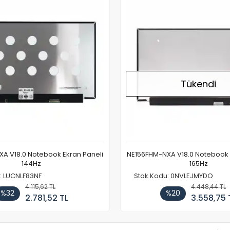
Tükendi
A V18.0 Notebook Ekran Paneli
NE156FHM-NXA V18.0 Notebook 
144Hz
165Hz
: LUCNLF83NF
Stok Kodu: 0NVLEJMYDO
4.115,62 TL
4.448,44 TL
%32
%20
2.781,52 TL
3.558,75 