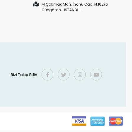
M.Çakmak Mah. İnönü Cad. N.162/b
Güngören- İSTANBUL
Bizi Takip Edin