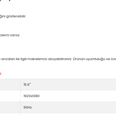
ini gösterebilir:
blemi varsa
arızaları ile ilgili makalemizi okuyabilirsiniz. Ürünün uyumluluğu ve ö
i:
15.6''
1920x1080
60Hz