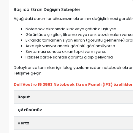
Başlıca Ekran Değişim Sebepleri
Aşağıdaki durumlar cihazınızın ekranının değiştirilmesi gerektiğ
Notebook ekranında kırık veya çatlak oluştuysa
Görüntüde çizgiler, titreme veya renk bozulmaları varsa
Ekranda tamamen siyah ekran (görüntü gelmeme) pro
Arka ışık yanıyor ancak görüntü görünmüyorsa
Sıvı teması sonucu ekran tepki vermiyorsa
Fiziksel darbe sonrası görüntü gidip geliyorsa
Detaylı arıza tanımları için blog yazılarımızdan notebook ekran 
iletişime geçin.
Dell Vostro 15 3583 Notebook Ekran Paneli (IPS) özellikler
Boyut
Çözünürlük
Hertz