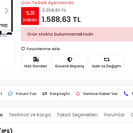
Ürün Tedarik Aşamasında
2.314,61 TL
%31
1.588,63 TL
indirim
Ürün stokta bulunmamaktadır.
Favorilerime ekle
Hızlı Gönderi
Güvenli Alışveriş
İade ve Değişim
Et
Yorum Yaz
Karşılaştır
Gelince Haber Ver
sı
Teslimat ve Kargo
Taksit Seçenekleri
Yorumlar
(IPS)