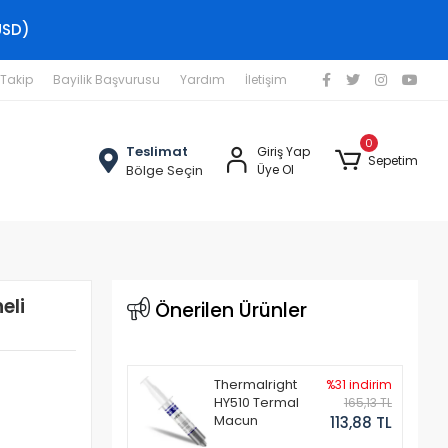
USD)
 Takip
Bayilik Başvurusu
Yardım
İletişim
0
Teslimat
Giriş Yap
Sepetim
Bölge Seçin
Üye Ol
eli
Önerilen Ürünler
Thermalright
%31 indirim
HY510 Termal
165,13 TL
Macun
113,88 TL