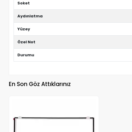
Soket
Aydınlatma
Yüzey
Özel Not
Durumu
En Son Göz Attıklarınız
Stokta Yok