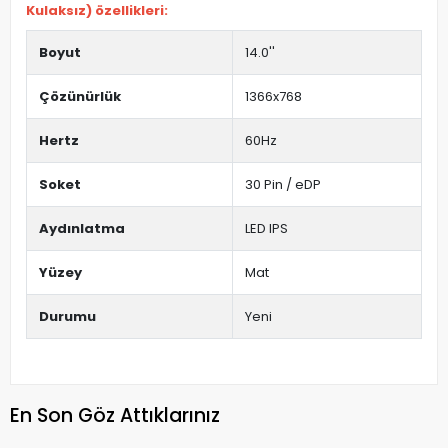
Kulaksız) özellikleri:
Boyut
14.0''
Çözünürlük
1366x768
Hertz
60Hz
Soket
30 Pin / eDP
Aydınlatma
LED IPS
Yüzey
Mat
Durumu
Yeni
En Son Göz Attıklarınız