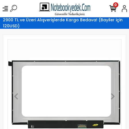
0
2900 TL ve Üzeri Alışverişlerde Kargo Bedava! (Bayiler için
120USD)