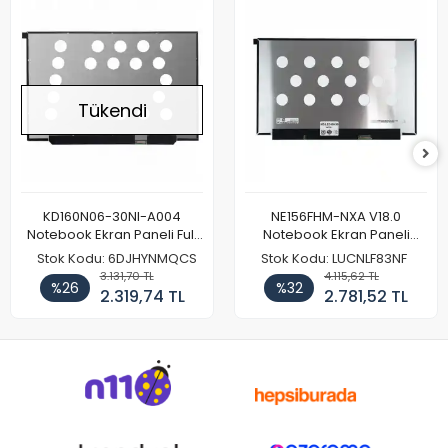
Tükendi
KD160N06-30NI-A004
NE156FHM-NXA V18.0
Notebook Ekran Paneli Full
Notebook Ekran Paneli
HD
144Hz
Stok Kodu: 6DJHYNMQCS
Stok Kodu: LUCNLF83NF
3.131,70 TL
4.115,62 TL
%26
%32
2.319,74 TL
2.781,52 TL