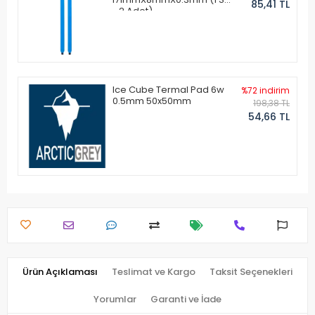
85,41 TL
- 2 Adet)
Ice Cube Termal Pad 6w
%72 indirim
0.5mm 50x50mm
198,38 TL
54,66 TL
Ürün Açıklaması
Teslimat ve Kargo
Taksit Seçenekleri
Yorumlar
Garanti ve İade