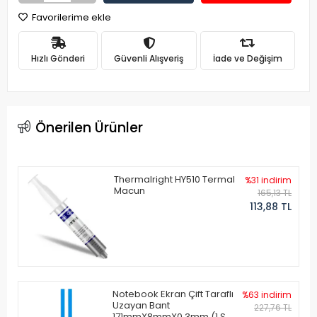
Favorilerime ekle
Hızlı Gönderi
Güvenli Alışveriş
İade ve Değişim
Önerilen Ürünler
Thermalright HY510 Termal
%31 indirim
Macun
165,13 TL
113,88 TL
Notebook Ekran Çift Taraflı
%63 indirim
Uzayan Bant
227,76 TL
171mmX8mmX0.3mm (1 Set