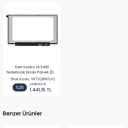
Dell Vostro 14 5481
Notebook Ekran Paneli (Dar
Kasa - Kulaksız)
Stok Kodu: VKTSZRNTUQ
1.945,64 TL
%26
1.441,15 TL
Benzer Ürünler