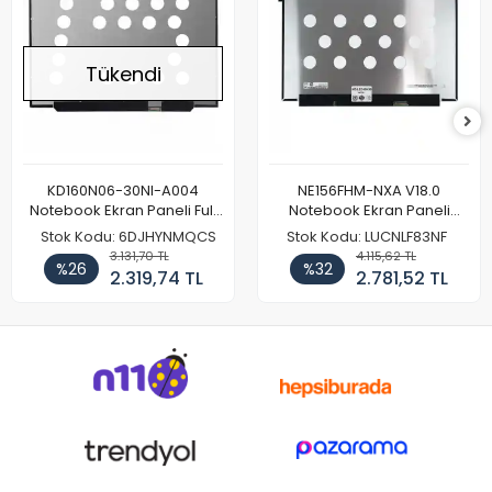
Tükendi
KD160N06-30NI-A004
NE156FHM-NXA V18.0
Notebook Ekran Paneli Full
Notebook Ekran Paneli
HD
144Hz
Stok Kodu: 6DJHYNMQCS
Stok Kodu: LUCNLF83NF
3.131,70 TL
4.115,62 TL
%26
%32
2.319,74 TL
2.781,52 TL