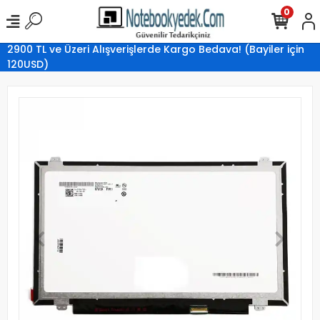
0
2900 TL ve Üzeri Alışverişlerde Kargo Bedava! (Bayiler için
120USD)