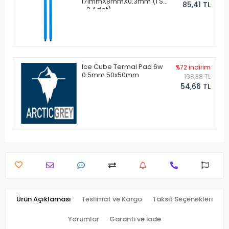
171mmX8mmX0.3mm (1 Set
85,41 TL
- 2 Adet)
Ice Cube Termal Pad 6w
%72 indirim
0.5mm 50x50mm
198,38 TL
54,66 TL
Ürün Açıklaması
Teslimat ve Kargo
Taksit Seçenekleri
Yorumlar
Garanti ve İade