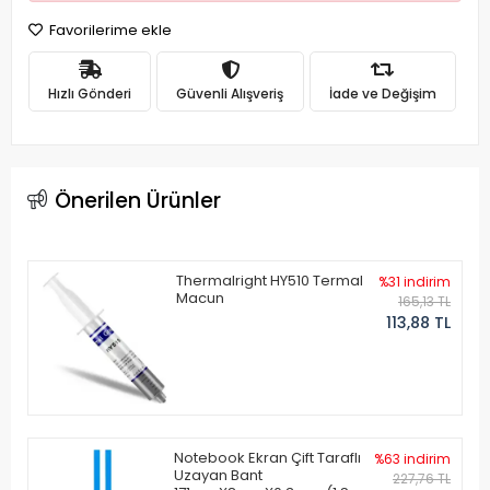
Favorilerime ekle
Hızlı Gönderi
Güvenli Alışveriş
İade ve Değişim
Önerilen Ürünler
Thermalright HY510 Termal
%31 indirim
Macun
165,13 TL
113,88 TL
Notebook Ekran Çift Taraflı
%63 indirim
Uzayan Bant
227,76 TL