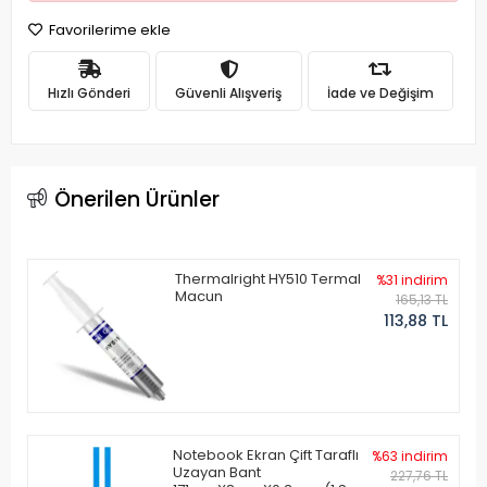
Favorilerime ekle
Hızlı Gönderi
Güvenli Alışveriş
İade ve Değişim
Önerilen Ürünler
Thermalright HY510 Termal
%31 indirim
Macun
165,13 TL
113,88 TL
Notebook Ekran Çift Taraflı
%63 indirim
Uzayan Bant
227,76 TL