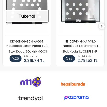
Tükendi
KD160N06-30NI-A004
NE156FHM-NXA V18.0
Notebook Ekran Paneli Full
Notebook Ekran Paneli
HD
144Hz
Stok Kodu: 6DJHYNMQCS
Stok Kodu: LUCNLF83NF
3.131,70 TL
4.115,62 TL
%26
%32
2.319,74 TL
2.781,52 TL