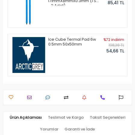
171mmX8mmX0.3mm (1 Set
85,41 TL
- 2 Adet)
Ice Cube Termal Pad 6w
%72 indirim
0.5mm 50x50mm
198,38 TL
54,66 TL
Ürün Açıklaması
Teslimat ve Kargo
Taksit Seçenekleri
Yorumlar
Garanti ve İade