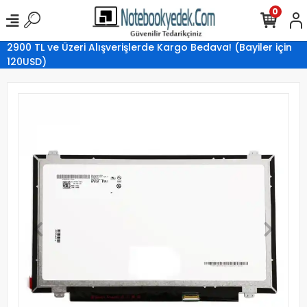
0
2900 TL ve Üzeri Alışverişlerde Kargo Bedava! (Bayiler için
120USD)