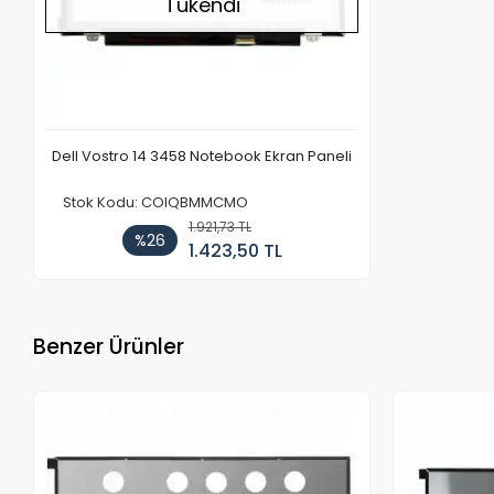
Tükendi
Dell Vostro 14 3458 Notebook Ekran Paneli
Stok Kodu: COIQBMMCMO
1.921,73 TL
%26
1.423,50 TL
Benzer Ürünler
Stokta Yok