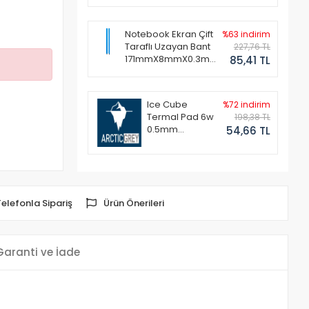
Notebook Ekran Çift
%63 indirim
Taraflı Uzayan Bant
227,76 TL
171mmX8mmX0.3mm
85,41 TL
(1 Set - 2 Adet)
Ice Cube
%72 indirim
Termal Pad 6w
198,38 TL
0.5mm
54,66 TL
50x50mm
Telefonla Sipariş
Ürün Önerileri
Garanti ve İade