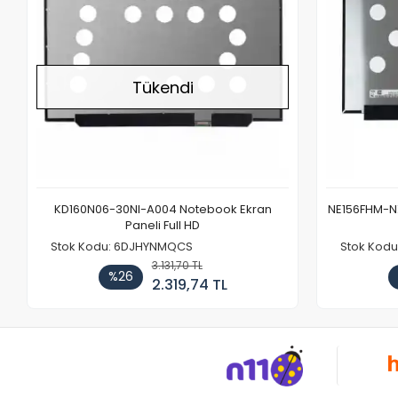
Tükendi
KD160N06-30NI-A004 Notebook Ekran
NE156FHM-NX
Paneli Full HD
Stok Kodu: 6DJHYNMQCS
Stok Kodu
3.131,70 TL
%26
2.319,74 TL