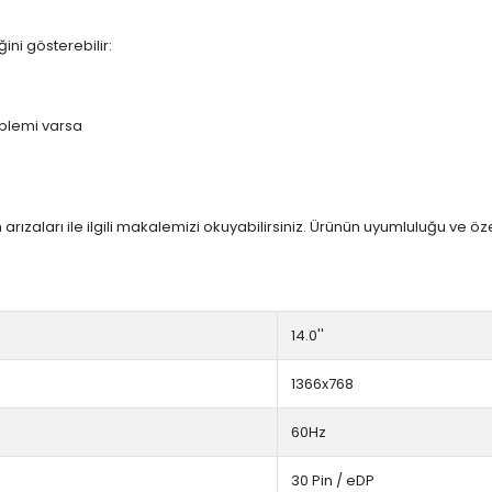
ini gösterebilir:
blemi varsa
arızaları ile ilgili makalemizi okuyabilirsiniz. Ürünün uyumluluğu ve ö
14.0''
1366x768
60Hz
30 Pin / eDP