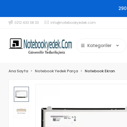
290
0212 433 38 33
info@notebookyedek.com
Kategoriler
Ana Sayfa
Notebook Yedek Parça
Notebook Ekran