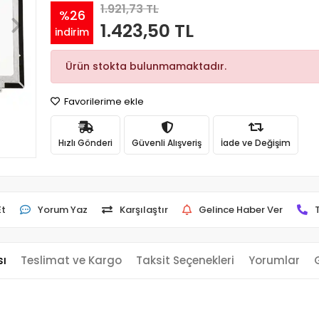
1.921,73 TL
%26
1.423,50 TL
indirim
Ürün stokta bulunmamaktadır.
Favorilerime ekle
Hızlı Gönderi
Güvenli Alışveriş
İade ve Değişim
Et
Yorum Yaz
Karşılaştır
Gelince Haber Ver
sı
Teslimat ve Kargo
Taksit Seçenekleri
Yorumlar