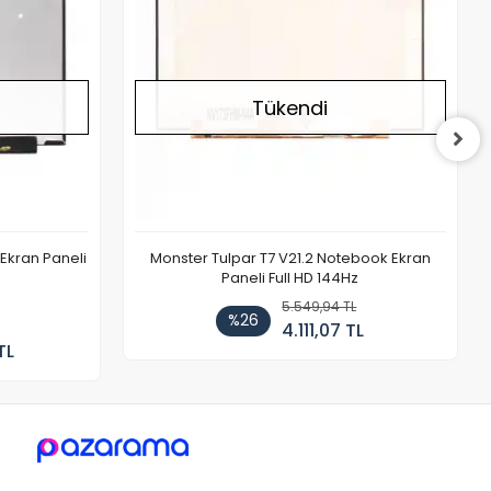
Tükendi
Ekran Paneli
Monster Tulpar T7 V21.2 Notebook Ekran
Paneli Full HD 144Hz
5.549,94 TL
%26
4.111,07 TL
TL