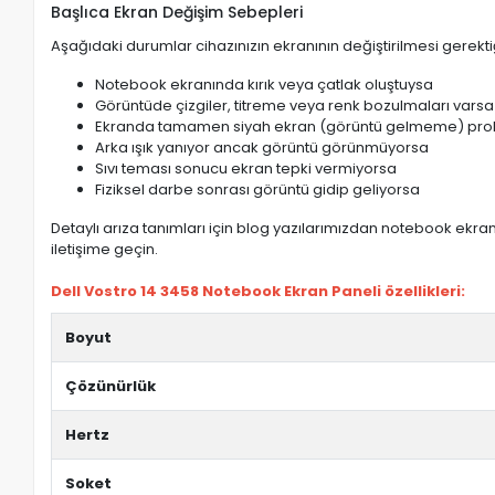
Başlıca Ekran Değişim Sebepleri
Aşağıdaki durumlar cihazınızın ekranının değiştirilmesi gerektiğ
Notebook ekranında kırık veya çatlak oluştuysa
Görüntüde çizgiler, titreme veya renk bozulmaları varsa
Ekranda tamamen siyah ekran (görüntü gelmeme) pro
Arka ışık yanıyor ancak görüntü görünmüyorsa
Sıvı teması sonucu ekran tepki vermiyorsa
Fiziksel darbe sonrası görüntü gidip geliyorsa
Detaylı arıza tanımları için blog yazılarımızdan notebook ekran 
iletişime geçin.
Dell Vostro 14 3458 Notebook Ekran Paneli özellikleri:
Boyut
Çözünürlük
Hertz
Soket