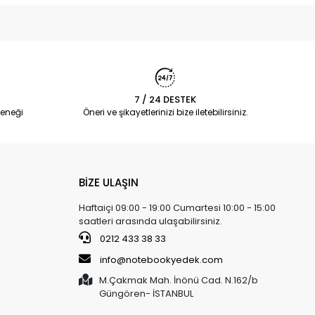
7 / 24 DESTEK
eneği
Öneri ve şikayetlerinizi bize iletebilirsiniz.
BİZE ULAŞIN
Haftaiçi 09:00 - 19:00 Cumartesi 10:00 - 15:00
saatleri arasında ulaşabilirsiniz.
0212 433 38 33
info@notebookyedek.com
M.Çakmak Mah. İnönü Cad. N.162/b
Güngören- İSTANBUL