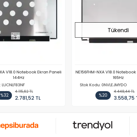
Tükendi
A V18.0 Notebook Ekran Paneli
NE156FHM-NXA V18.0 Notebook 
144Hz
165Hz
: LUCNLF83NF
Stok Kodu: 0NVLEJMYDO
4.115,62 TL
4.448,44 TL
%32
%20
2.781,52 TL
3.558,75 