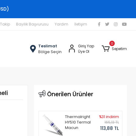
USD)
 Takip
Bayilik Başvurusu
Yardım
İletişim
0
Teslimat
Giriş Yap
Sepetim
Bölge Seçin
Üye Ol
eli
Önerilen Ürünler
Thermalright
%31 indirim
HY510 Termal
165,13 TL
Macun
113,88 TL