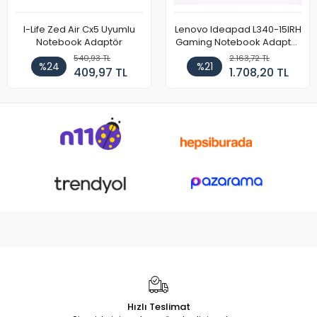
I-Life Zed Air Cx5 Uyumlu
Lenovo Ideapad L340-15IRH
Notebook Adaptör
Gaming Notebook Adaptör
Cihazı Şarj Aleti (150W)
540,93 TL
2.163,72 TL
%24
%21
409,97 TL
1.708,20 TL
Hızlı Teslimat