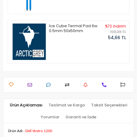
Ice Cube Termal Pad 6w
%72 indirim
0.5mm 50x50mm
198,38 TL
54,66 TL
Ürün Açıklaması
Teslimat ve Kargo
Taksit Seçenekleri
Yorumlar
Garanti ve İade
Ürün Adı :
Dell Vostro 1200