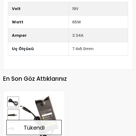
Volt
19V
Watt
65W
Amper
3.34A
Uç Ölçüsü
7.4x5.0mm
En Son Göz Attıklarınız
Tükendi