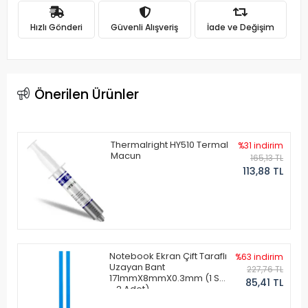
Hızlı Gönderi
Güvenli Alışveriş
İade ve Değişim
Önerilen Ürünler
Thermalright HY510 Termal
%31 indirim
Macun
165,13 TL
113,88 TL
Notebook Ekran Çift Taraflı
%63 indirim
Uzayan Bant
227,76 TL
171mmX8mmX0.3mm (1 Set
85,41 TL
- 2 Adet)