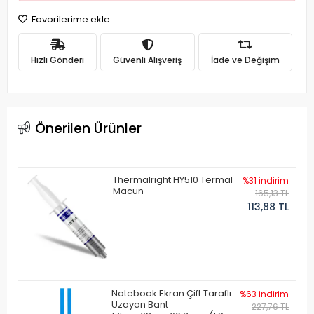
Favorilerime ekle
Hızlı Gönderi
Güvenli Alışveriş
İade ve Değişim
Önerilen Ürünler
Thermalright HY510 Termal
%31 indirim
Macun
165,13 TL
113,88 TL
Notebook Ekran Çift Taraflı
%63 indirim
Uzayan Bant
227,76 TL