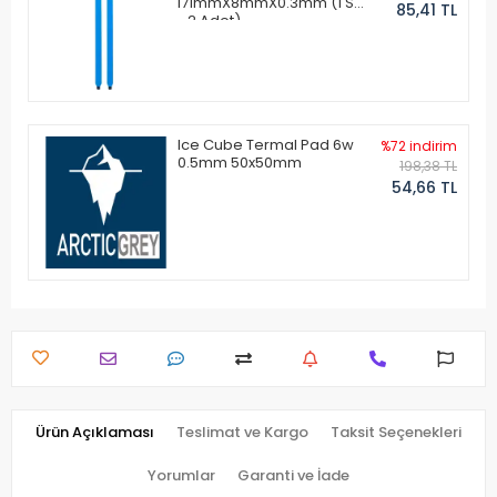
171mmX8mmX0.3mm (1 Set
85,41 TL
- 2 Adet)
Ice Cube Termal Pad 6w
%72 indirim
0.5mm 50x50mm
198,38 TL
54,66 TL
Ürün Açıklaması
Teslimat ve Kargo
Taksit Seçenekleri
Yorumlar
Garanti ve İade