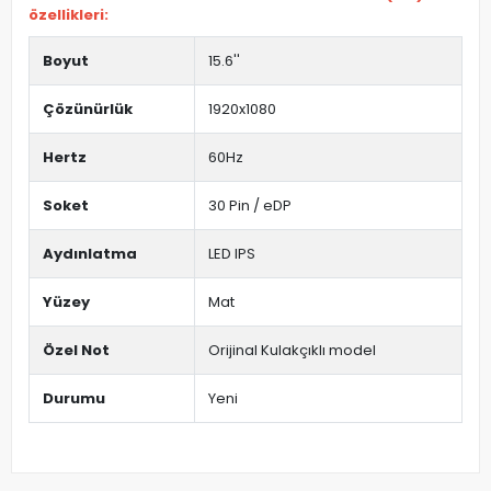
özellikleri:
Boyut
15.6''
Çözünürlük
1920x1080
Hertz
60Hz
Soket
30 Pin / eDP
Aydınlatma
LED IPS
Yüzey
Mat
Özel Not
Orijinal Kulakçıklı model
Durumu
Yeni