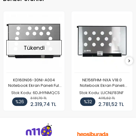
Tükendi
KD160N06-30NI-A004
NE156FHM-NXA V18.0
Notebook Ekran Paneli Full
Notebook Ekran Paneli
HD
144Hz
Stok Kodu: 6DJHYNMQCS
Stok Kodu: LUCNLF83NF
3.131,70 TL
4.115,62 TL
%26
%32
2.319,74 TL
2.781,52 TL