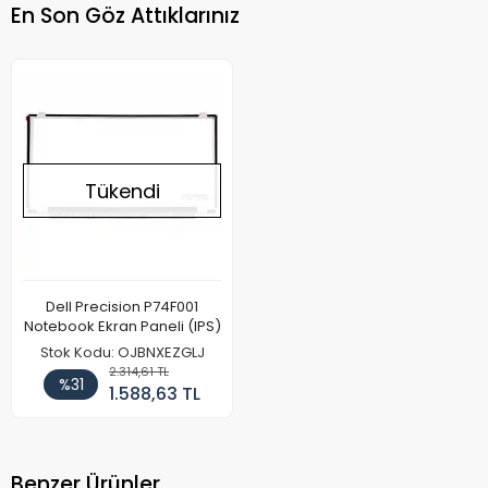
En Son Göz Attıklarınız
Tükendi
Dell Precision P74F001
Notebook Ekran Paneli (IPS)
Stok Kodu: OJBNXEZGLJ
2.314,61 TL
%31
1.588,63 TL
Benzer Ürünler