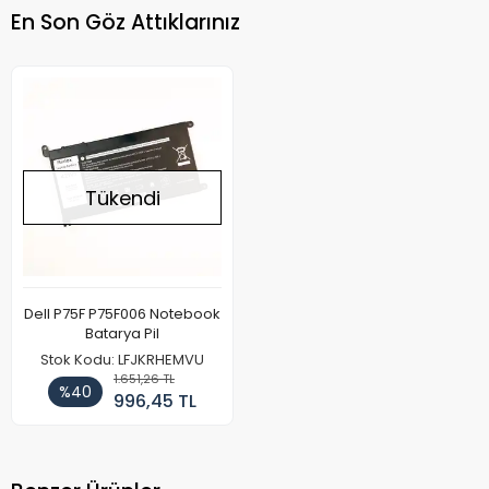
En Son Göz Attıklarınız
Tükendi
Dell P75F P75F006 Notebook
Batarya Pil
Stok Kodu: LFJKRHEMVU
1.651,26 TL
%40
996,45 TL