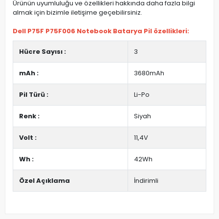
Ürünün uyumluluğu ve özellikleri hakkında daha fazla bilgi
almak için bizimle iletişime geçebilirsiniz.
Dell P75F P75F006 Notebook Batarya Pil özellikleri:
Hücre Sayısı :
3
mAh :
3680mAh
Pil Türü :
Li-Po
Renk :
Siyah
Volt :
11,4V
Wh :
42Wh
Özel Açıklama
İndirimli