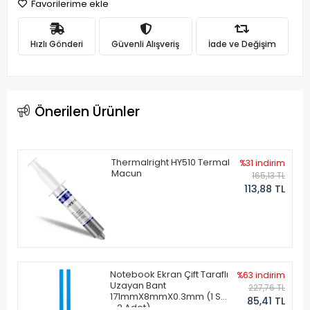
Favorilerime ekle
Hızlı Gönderi
Güvenli Alışveriş
İade ve Değişim
Önerilen Ürünler
Thermalright HY510 Termal
%31 indirim
Macun
165,13 TL
113,88 TL
Notebook Ekran Çift Taraflı
%63 indirim
Uzayan Bant
227,76 TL
171mmX8mmX0.3mm (1 Set
85,41 TL
- 2 Adet)