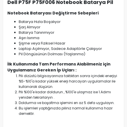
Dell P75F P75F006 Notebook Batarya Pil
Notebook Bataryası Değiştirme Sebepleri
Batarya Hızla Boşalıyor
Şarj Almıyor
Batarya Tanınmıyor
Aşırı Isınma
Şişme veya Fiziksel Hasar
Laptop Açılmıyor, Sadece Adaptörle Çalışıyor
Pil Döngüsünün Dolması (Yaşlanma)
İlk Kullanımda Tam Performans Alabilmeniz için
Uygulamanız Gereken İp Uçları :
Pili dizüstü bilgisayarınıza taktıktan sonra içindeki enerjiyi
%5-%10'a kadar yüksek enerji harcayan uygulamalar ile
kullanarak düşürün.
Pili %100'e kadar doldurun , %100'e ulaşmaz ise 1.Adımı
yeniden tekrarlaryın .
Doldurma ve boşaltma işlemini en az 5 defa uygulayın.
Bu işlemleri yaptığınızda piliniz normal kullanıma hazır
demektir.