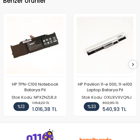
Benzer Ürünler
HP TPN-C100 Notebook
HP Pavilion 11-e 000, 11-e100
Batarya Pil
Laptop Batarya Pil
Stok Kodu: NPXZNZLRJI
Stok Kodu: OXUXVXVQNJ
1.164,22 TL
802,85 TL
%13
%33
1.016,38 TL
540,93 TL