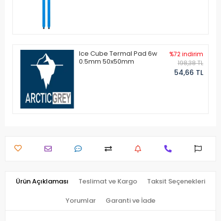
Ice Cube Termal Pad 6w
%72 indirim
0.5mm 50x50mm
198,38 TL
54,66 TL
Ürün Açıklaması
Teslimat ve Kargo
Taksit Seçenekleri
Yorumlar
Garanti ve İade