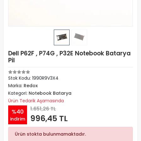
Dell P62F , P74G , P32E Notebook Batarya
Pil
Stok Kodu: 1990R9V3X4
Marka:
Redox
Kategori:
Notebook Batarya
Ürün Tedarik Aşamasında
1.651,26 TL
%40
996,45 TL
indirim
Ürün stokta bulunmamaktadır.