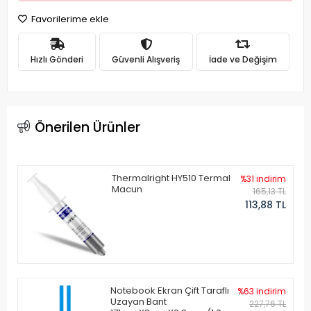
Favorilerime ekle
Hızlı Gönderi
Güvenli Alışveriş
İade ve Değişim
Önerilen Ürünler
Thermalright HY510 Termal
%31 indirim
Macun
165,13 TL
113,88 TL
Notebook Ekran Çift Taraflı
%63 indirim
Uzayan Bant
227,76 TL