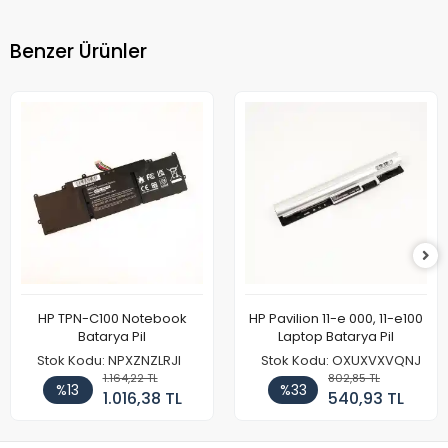
Benzer Ürünler
HP TPN-C100 Notebook
HP Pavilion 11-e 000, 11-e100
Batarya Pil
Laptop Batarya Pil
Stok Kodu: NPXZNZLRJI
Stok Kodu: OXUXVXVQNJ
1.164,22 TL
802,85 TL
%13
%33
1.016,38 TL
540,93 TL