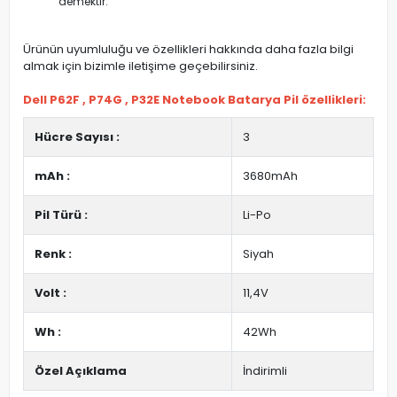
demektir.
Ürünün uyumluluğu ve özellikleri hakkında daha fazla bilgi
almak için bizimle iletişime geçebilirsiniz.
Dell P62F , P74G , P32E Notebook Batarya Pil özellikleri:
Hücre Sayısı :
3
mAh :
3680mAh
Pil Türü :
Li-Po
Renk :
Siyah
Volt :
11,4V
Wh :
42Wh
Özel Açıklama
İndirimli