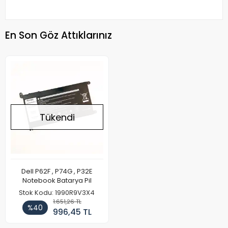
En Son Göz Attıklarınız
Tükendi
Dell P62F , P74G , P32E
Notebook Batarya Pil
Stok Kodu: 1990R9V3X4
1.651,26 TL
%40
996,45 TL