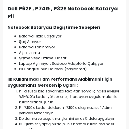
Dell P62F , P74G , P32E Notebook Batarya
Pil
Notebook Bataryası Değiştirme Sebepleri
Batarya Hızla Boşalıyor
Şarj Almıyor
Batarya Tanınmıyor
Aşırı Isınma
Şişme veya Fiziksel Hasar
Laptop Açılmıyor, Sadece Adaptörle Çalışıyor
Pil Döngüsünün Dolması (Yaşlanma)
İlk Kullanımda Tam Performans Alabilmeniz için
Uygulamanız Gereken İp Uçları :
Pili dizüstü bilgisayarınıza taktıktan sonra içindeki enerjiyi
%5-%10'a kadar yüksek enerji harcayan uygulamalar ile
kullanarak düşürün.
Pili %100'e kadar doldurun , %100'e ulaşmaz ise 1.Adımı
yeniden tekrarlaryın .
Doldurma ve boşaltma işlemini en az 5 defa uygulayın.
Bu işlemleri yaptığınızda piliniz normal kullanıma hazır