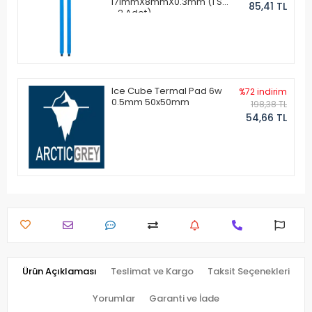
171mmX8mmX0.3mm (1 Set
85,41 TL
- 2 Adet)
Ice Cube Termal Pad 6w
%72 indirim
0.5mm 50x50mm
198,38 TL
54,66 TL
Ürün Açıklaması
Teslimat ve Kargo
Taksit Seçenekleri
Yorumlar
Garanti ve İade