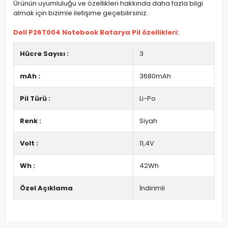
Ürünün uyumluluğu ve özellikleri hakkında daha fazla bilgi
almak için bizimle iletişime geçebilirsiniz.
Dell P26T004 Notebook Batarya Pil özellikleri:
Hücre Sayısı :
3
mAh :
3680mAh
Pil Türü :
Li-Po
Renk :
Siyah
Volt :
11,4V
Wh :
42Wh
Özel Açıklama
İndirimli