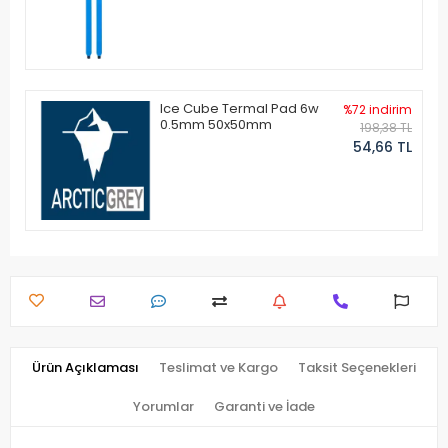
Ice Cube Termal Pad 6w
%72 indirim
0.5mm 50x50mm
198,38 TL
54,66 TL
Ürün Açıklaması
Teslimat ve Kargo
Taksit Seçenekleri
Yorumlar
Garanti ve İade