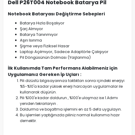
Dell P26T004 Notebook Batarya Pil
Notebook Bataryası Değiştirme Sebepleri
Batarya Hızla Boşalıyor
Şarj Almıyor
Batarya Tanınmıyor
Aşırı Isınma
Şişme veya Fiziksel Hasar
Laptop Açılmıyor, Sadece Adaptörle Çalışıyor
Pil Döngüsünün Dolması (Yaşlanma)
İlk Kullanımda Tam Performans Alabilmeniz için
Uygulamanız Gereken İp Uçları :
Pili dizüstü bilgisayarınıza taktıktan sonra içindeki enerjiyi
%5-%10'a kadar yüksek enerji harcayan uygulamalar ile
kullanarak düşürün.
Pili %100'e kadar doldurun , %100'e ulaşmaz ise 1.Adımı
yeniden tekrarlaryın .
Doldurma ve boşaltma işlemini en az 5 defa uygulayın.
Bu işlemleri yaptığınızda piliniz normal kullanıma hazır
demektir.