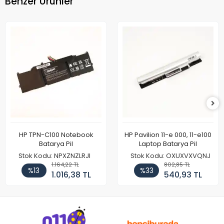
Benzer Ürünler
HP TPN-C100 Notebook
HP Pavilion 11-e 000, 11-e100
Batarya Pil
Laptop Batarya Pil
Stok Kodu: NPXZNZLRJI
Stok Kodu: OXUXVXVQNJ
1.164,22 TL
802,85 TL
%13
%33
1.016,38 TL
540,93 TL