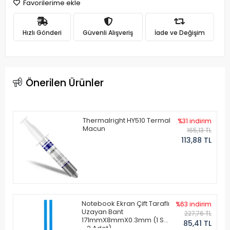
Favorilerime ekle
Hızlı Gönderi
Güvenli Alışveriş
İade ve Değişim
Önerilen Ürünler
Thermalright HY510 Termal
%31 indirim
Macun
165,13 TL
113,88 TL
Notebook Ekran Çift Taraflı
%63 indirim
Uzayan Bant
227,76 TL
171mmX8mmX0.3mm (1 Set
85,41 TL
- 2 Adet)