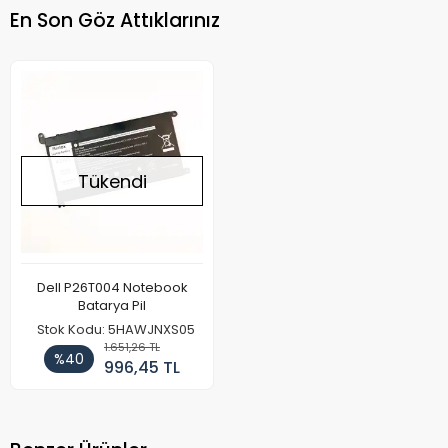
En Son Göz Attıklarınız
Tükendi
Dell P26T004 Notebook
Batarya Pil
Stok Kodu: 5HAWJNXS05
1.651,26 TL
%40
996,45 TL