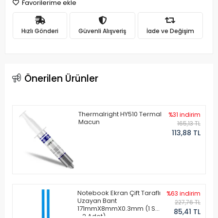
Favorilerime ekle
Hızlı Gönderi
Güvenli Alışveriş
İade ve Değişim
Önerilen Ürünler
Thermalright HY510 Termal
%31 indirim
Macun
165,13 TL
113,88 TL
Notebook Ekran Çift Taraflı
%63 indirim
Uzayan Bant
227,76 TL
171mmX8mmX0.3mm (1 Set
85,41 TL
- 2 Adet)