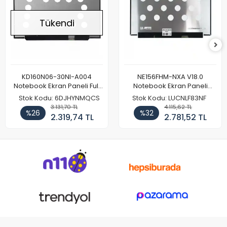
Tükendi
KD160N06-30NI-A004
NE156FHM-NXA V18.0
Notebook Ekran Paneli Full
Notebook Ekran Paneli
HD
144Hz
Stok Kodu: 6DJHYNMQCS
Stok Kodu: LUCNLF83NF
3.131,70 TL
4.115,62 TL
%26
%32
2.319,74 TL
2.781,52 TL