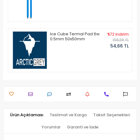
Ice Cube Termal Pad 6w
%72 indirim
0.5mm 50x50mm
198,38 TL
54,66 TL
Ürün Açıklaması
Teslimat ve Kargo
Taksit Seçenekleri
Yorumlar
Garanti ve İade