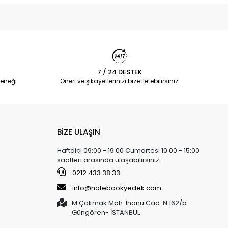
7 / 24 DESTEK
eneği
Öneri ve şikayetlerinizi bize iletebilirsiniz.
BİZE ULAŞIN
Haftaiçi 09:00 - 19:00 Cumartesi 10:00 - 15:00
saatleri arasında ulaşabilirsiniz.
0212 433 38 33
info@notebookyedek.com
M.Çakmak Mah. İnönü Cad. N.162/b
Güngören- İSTANBUL