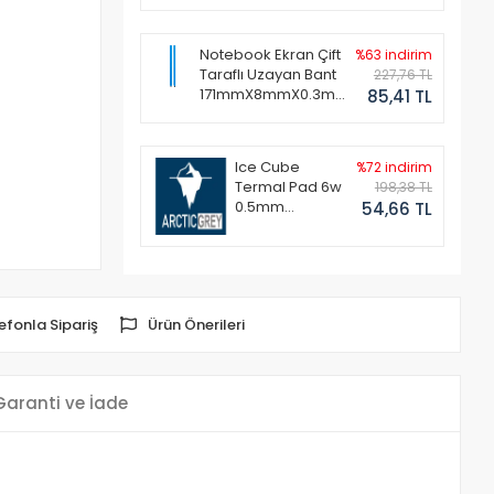
Notebook Ekran Çift
%63 indirim
Taraflı Uzayan Bant
227,76 TL
171mmX8mmX0.3mm
85,41 TL
(1 Set - 2 Adet)
Ice Cube
%72 indirim
Termal Pad 6w
198,38 TL
0.5mm
54,66 TL
50x50mm
efonla Sipariş
Ürün Önerileri
Garanti ve İade