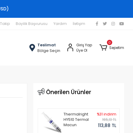
USD)
 Takip
Bayilik Başvurusu
Yardım
İletişim
0
Teslimat
Giriş Yap
Sepetim
Bölge Seçin
Üye Ol
Önerilen Ürünler
Thermalright
%31 indirim
HY510 Termal
165,13 TL
Macun
113,88 TL