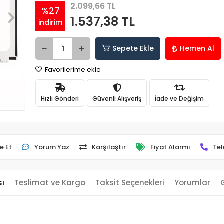
2.099,66 TL
%27
1.537,38 TL
indirim
Sepete Ekle
Hemen Al
Favorilerime ekle
Hızlı Gönderi
Güvenli Alışveriş
İade ve Değişim
e Et
Yorum Yaz
Karşılaştır
Fiyat Alarmı
Tel
sı
Teslimat ve Kargo
Taksit Seçenekleri
Yorumlar