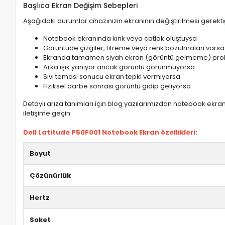
Başlıca Ekran Değişim Sebepleri
Aşağıdaki durumlar cihazınızın ekranının değiştirilmesi gerektiğ
Notebook ekranında kırık veya çatlak oluştuysa
Görüntüde çizgiler, titreme veya renk bozulmaları varsa
Ekranda tamamen siyah ekran (görüntü gelmeme) pro
Arka ışık yanıyor ancak görüntü görünmüyorsa
Sıvı teması sonucu ekran tepki vermiyorsa
Fiziksel darbe sonrası görüntü gidip geliyorsa
Detaylı arıza tanımları için blog yazılarımızdan notebook ekran 
iletişime geçin.
Dell Latitude P50F001 Notebook Ekran özellikleri:
Boyut
Çözünürlük
Hertz
Soket