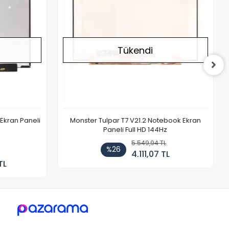
Tükendi
Ekran Paneli
Monster Tulpar T7 V21.2 Notebook Ekran
Paneli Full HD 144Hz
5.549,94 TL
%26
4.111,07 TL
TL