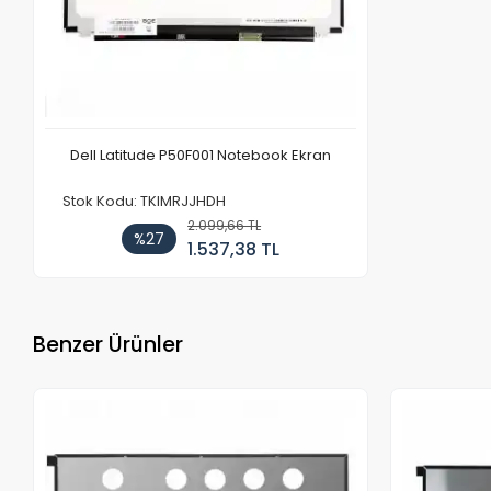
Dell Latitude P50F001 Notebook Ekran
Stok Kodu: TKIMRJJHDH
2.099,66 TL
%27
1.537,38 TL
Benzer Ürünler
Stokta Yok