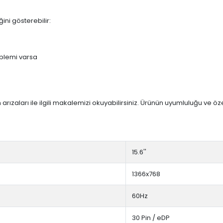
ini gösterebilir:
blemi varsa
arızaları ile ilgili makalemizi okuyabilirsiniz. Ürünün uyumluluğu ve ö
15.6''
1366x768
60Hz
30 Pin / eDP