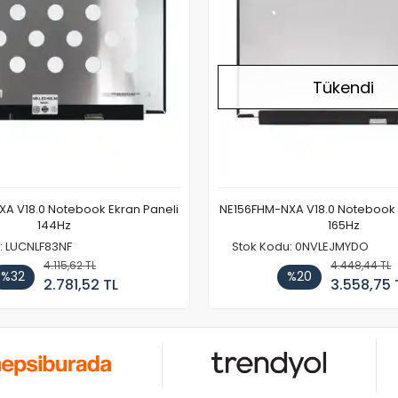
Tükendi
A V18.0 Notebook Ekran Paneli
NE156FHM-NXA V18.0 Notebook 
144Hz
165Hz
: LUCNLF83NF
Stok Kodu: 0NVLEJMYDO
4.115,62 TL
4.448,44 TL
%32
%20
2.781,52 TL
3.558,75 