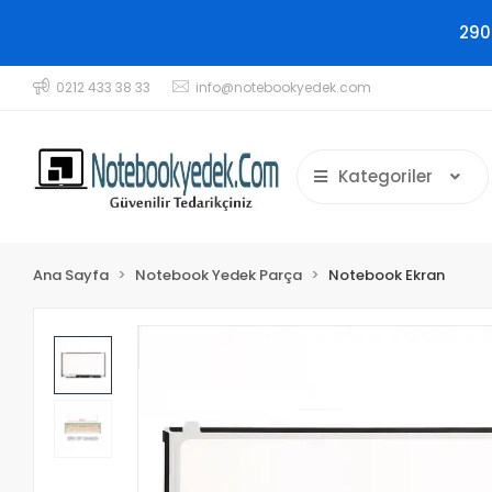
290
0212 433 38 33
info@notebookyedek.com
Kategoriler
Ana Sayfa
Notebook Yedek Parça
Notebook Ekran