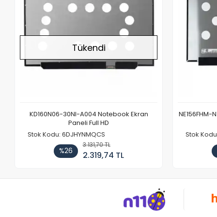
Tükendi
KD160N06-30NI-A004 Notebook Ekran
NE156FHM-NX
Paneli Full HD
Stok Kodu: 6DJHYNMQCS
Stok Kodu
3.131,70 TL
%26
2.319,74 TL