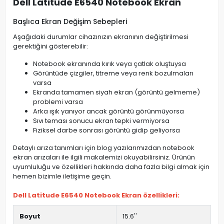
Dell Latitude E6540 Notebook Ekran
Başlıca Ekran Değişim Sebepleri
Aşağıdaki durumlar cihazınızın ekranının değiştirilmesi
gerektiğini gösterebilir:
Notebook ekranında kırık veya çatlak oluştuysa
Görüntüde çizgiler, titreme veya renk bozulmaları
varsa
Ekranda tamamen siyah ekran (görüntü gelmeme)
problemi varsa
Arka ışık yanıyor ancak görüntü görünmüyorsa
Sıvı teması sonucu ekran tepki vermiyorsa
Fiziksel darbe sonrası görüntü gidip geliyorsa
Detaylı arıza tanımları için blog yazılarımızdan notebook
ekran arızaları ile ilgili makalemizi okuyabilirsiniz. Ürünün
uyumluluğu ve özellikleri hakkında daha fazla bilgi almak için
hemen bizimle iletişime geçin.
Dell Latitude E6540 Notebook Ekran özellikleri:
Boyut
15.6''