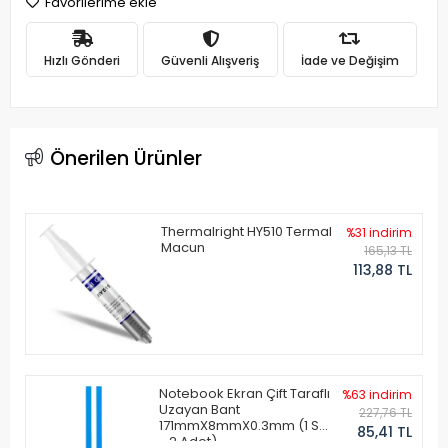
Favorilerime ekle
Hızlı Gönderi
Güvenli Alışveriş
İade ve Değişim
Önerilen Ürünler
Thermalright HY510 Termal
%31 indirim
Macun
165,13 TL
113,88 TL
Notebook Ekran Çift Taraflı
%63 indirim
Uzayan Bant
227,76 TL
171mmX8mmX0.3mm (1 Set
85,41 TL
- 2 Adet)