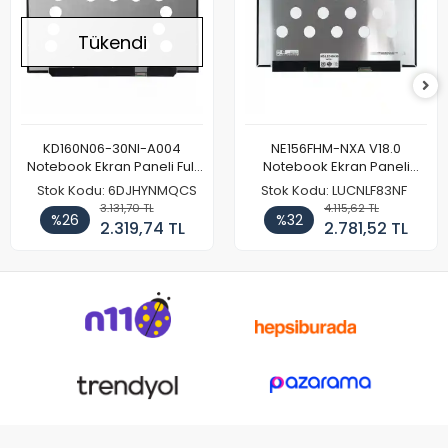
Tükendi
KD160N06-30NI-A004
NE156FHM-NXA V18.0
Notebook Ekran Paneli Full
Notebook Ekran Paneli
HD
144Hz
Stok Kodu: 6DJHYNMQCS
Stok Kodu: LUCNLF83NF
3.131,70 TL
4.115,62 TL
%26
%32
2.319,74 TL
2.781,52 TL