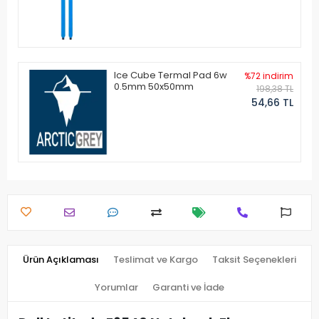
Ice Cube Termal Pad 6w
%72 indirim
0.5mm 50x50mm
198,38 TL
54,66 TL
Ürün Açıklaması
Teslimat ve Kargo
Taksit Seçenekleri
Yorumlar
Garanti ve İade