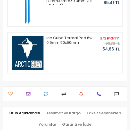
171mmX8mmX0.3mm (1 Set
85,41 TL
- 2 Adet)
Ice Cube Termal Pad 6w
%72 indirim
0.5mm 50x50mm
198,38 TL
54,66 TL
Ürün Açıklaması
Teslimat ve Kargo
Taksit Seçenekleri
Yorumlar
Garanti ve İade