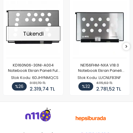
Tükendi
KD160N06-30NI-A004
NE156FHM-NXA V18.0
Notebook Ekran Paneli Full
Notebook Ekran Paneli
HD
144Hz
Stok Kodu: 6DJHYNMQCS
Stok Kodu: LUCNLF83NF
3.131,70 TL
4.115,62 TL
%26
%32
2.319,74 TL
2.781,52 TL