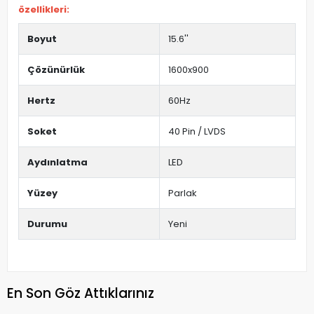
özellikleri:
Boyut
15.6''
Çözünürlük
1600x900
Hertz
60Hz
Soket
40 Pin / LVDS
Aydınlatma
LED
Yüzey
Parlak
Durumu
Yeni
En Son Göz Attıklarınız