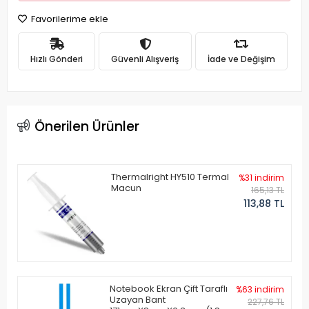
Favorilerime ekle
Hızlı Gönderi
Güvenli Alışveriş
İade ve Değişim
Önerilen Ürünler
Thermalright HY510 Termal
%31 indirim
Macun
165,13 TL
113,88 TL
Notebook Ekran Çift Taraflı
%63 indirim
Uzayan Bant
227,76 TL