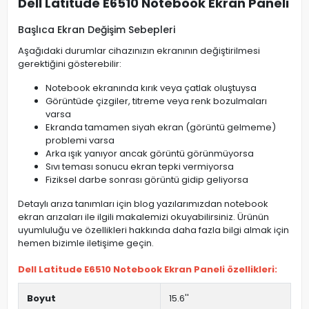
Dell Latitude E6510 Notebook Ekran Paneli
Başlıca Ekran Değişim Sebepleri
Aşağıdaki durumlar cihazınızın ekranının değiştirilmesi
gerektiğini gösterebilir:
Notebook ekranında kırık veya çatlak oluştuysa
Görüntüde çizgiler, titreme veya renk bozulmaları
varsa
Ekranda tamamen siyah ekran (görüntü gelmeme)
problemi varsa
Arka ışık yanıyor ancak görüntü görünmüyorsa
Sıvı teması sonucu ekran tepki vermiyorsa
Fiziksel darbe sonrası görüntü gidip geliyorsa
Detaylı arıza tanımları için blog yazılarımızdan notebook
ekran arızaları ile ilgili makalemizi okuyabilirsiniz. Ürünün
uyumluluğu ve özellikleri hakkında daha fazla bilgi almak için
hemen bizimle iletişime geçin.
Dell Latitude E6510 Notebook Ekran Paneli özellikleri:
Boyut
15.6''