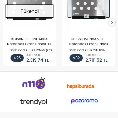
Tükendi
KD160N06-30NI-A004
NE156FHM-NXA V18.0
Notebook Ekran Paneli Full
Notebook Ekran Paneli
HD
144Hz
Stok Kodu: 6DJHYNMQCS
Stok Kodu: LUCNLF83NF
3.131,70 TL
4.115,62 TL
%26
%32
2.319,74 TL
2.781,52 TL