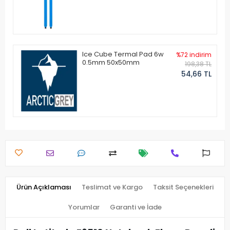
Ice Cube Termal Pad 6w
%72 indirim
0.5mm 50x50mm
198,38 TL
54,66 TL
Ürün Açıklaması
Teslimat ve Kargo
Taksit Seçenekleri
Yorumlar
Garanti ve İade