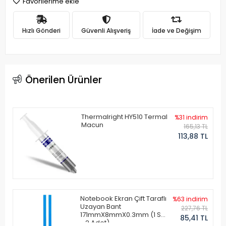
Favorilerime ekle
Hızlı Gönderi
Güvenli Alışveriş
İade ve Değişim
Önerilen Ürünler
Thermalright HY510 Termal
%31 indirim
Macun
165,13 TL
113,88 TL
Notebook Ekran Çift Taraflı
%63 indirim
Uzayan Bant
227,76 TL
171mmX8mmX0.3mm (1 Set
85,41 TL
- 2 Adet)