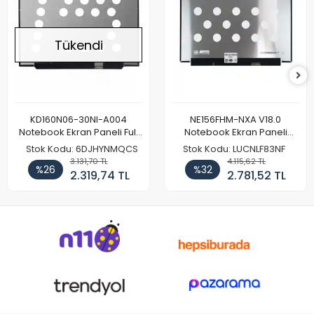
Tükendi
KD160N06-30NI-A004
NE156FHM-NXA V18.0
Notebook Ekran Paneli Full
Notebook Ekran Paneli
HD
144Hz
Stok Kodu: 6DJHYNMQCS
Stok Kodu: LUCNLF83NF
3.131,70 TL
4.115,62 TL
%26
%32
2.319,74 TL
2.781,52 TL