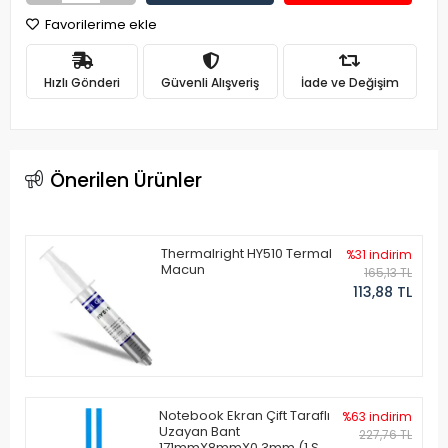
Favorilerime ekle
Hızlı Gönderi
Güvenli Alışveriş
İade ve Değişim
Önerilen Ürünler
Thermalright HY510 Termal
%31 indirim
Macun
165,13 TL
113,88 TL
Notebook Ekran Çift Taraflı
%63 indirim
Uzayan Bant
227,76 TL
171mmX8mmX0.3mm (1 Set