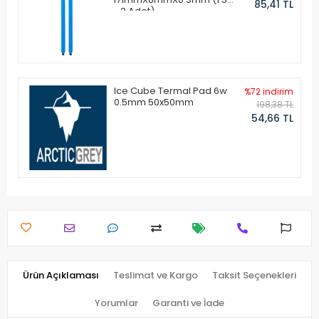
85,41 TL
- 2 Adet)
Ice Cube Termal Pad 6w
%72 indirim
0.5mm 50x50mm
198,38 TL
54,66 TL
Ürün Açıklaması
Teslimat ve Kargo
Taksit Seçenekleri
Yorumlar
Garanti ve İade