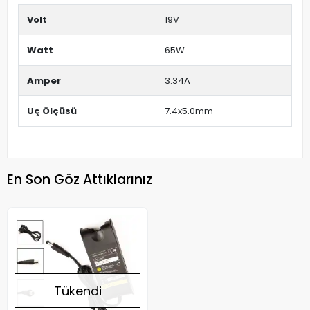
Volt
19V
Watt
65W
Amper
3.34A
Uç Ölçüsü
7.4x5.0mm
En Son Göz Attıklarınız
Tükendi