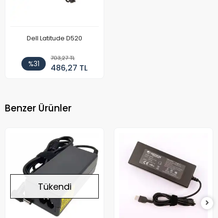
Dell Latitude D520
703,27 TL
%31
486,27 TL
Benzer Ürünler
Tükendi