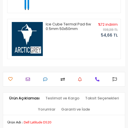
Ice Cube Termal Pad 6w
%72 indirim
0.5mm 50x50mm
198,38 TL
54,66 TL
Ürün Açıklaması
Teslimat ve Kargo
Taksit Seçenekleri
Yorumlar
Garanti ve İade
Ürün Adı :
Dell Latitude D520