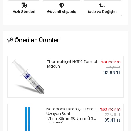
Hızlı Gönderi
Güvenli Alışveriş
İade ve Değişim
Önerilen Ürünler
Thermalright HY510 Termal
%31 indirim
Macun
165,13 TL
113,88 TL
Notebook Ekran Çift Taraflı
%63 indirim
Uzayan Bant
227,76 TL
171mmX8mmX0.3mm (1 Set
85,41 TL
- 2 Adet)