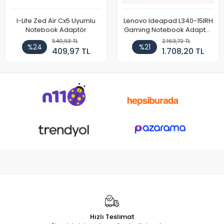
I-Life Zed Air Cx5 Uyumlu
Lenovo Ideapad L340-15IRH
Notebook Adaptör
Gaming Notebook Adaptör
Cihazı Şarj Aleti (150W)
540,93 TL
2.163,72 TL
%24
%21
409,97 TL
1.708,20 TL
Hızlı Teslimat