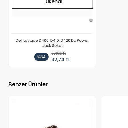
Tükendi
Dell Latitude D400, D410, D420 Dc Power
Jack Soket
206,12 TL
%84
32,74 TL
Benzer Ürünler