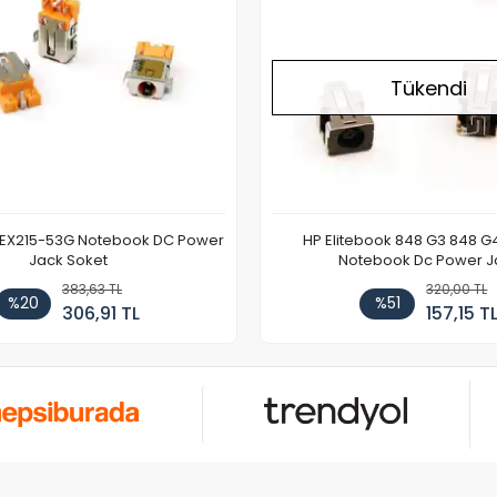
Tükendi
 EX215-53G Notebook DC Power
HP Elitebook 848 G3 848 G
Jack Soket
Notebook Dc Power J
383,63 TL
320,00 TL
%20
%51
306,91 TL
157,15 T