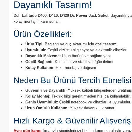
Dayanıklı Tasarım!
Dell Latitude D400, D410, D420 Dc Power Jack Soket
, dayanıklı y
kolay montaj imkanı sunar.
Ürün Özellikleri:
Ürün Tipi:
Bağlantı ve güç aktarımı için özel tasarım
Uyumluluk:
Çeşitli dizüstü bilgisayar ve elektronik cihazlar
Dayanıklı Malzeme:
Uzun ömürlü ve sağlam yapı
Güçlü Bağlantı:
Kesintisiz ve stabil veri/güç iletimi
Kolay Kullanım:
Hızlı montaj ve değişim
Neden Bu Ürünü Tercih Etmelisi
Güvenilir ve Dayanıklı:
Yüksek kaliteli bileşenlerden üretilmişt
Kolay Montaj:
Teknik bilgi gerektirmeden hızlıca kullanılabilir.
Geniş Uyumluluk:
Çeşitli notebook ve cihazlar ile uyumludur.
Uzun Ömürlü Kullanım:
Yüksek dayanıklılık sunar.
Hızlı Kargo & Güvenilir Alışveriş
Aynı gün kargo
fırsatıyla siparişlerinizi hızlıca kapınıza ulaştırıyo