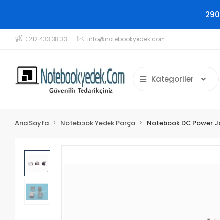
290
0212 433 38 33
info@notebookyedek.com
Kategoriler
Ana Sayfa
Notebook Yedek Parça
Notebook DC Power J