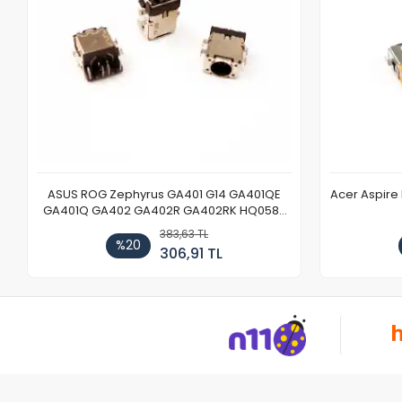
ASUS ROG Zephyrus GA401 G14 GA401QE
Acer Aspire
GA401Q GA402 GA402R GA402RK HQ058T
GA503QR GA503QS GA503QM GA503QE
383,63 TL
GX650 Notebook DC Power Jack Soketi
%20
306,91 TL