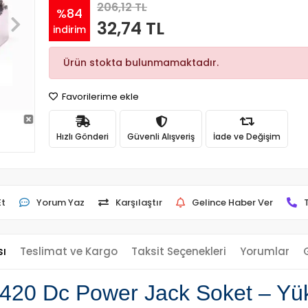
206,12 TL
%84
32,74 TL
indirim
Ürün stokta bulunmamaktadır.
Favorilerime ekle
Hızlı Gönderi
Güvenli Alışveriş
İade ve Değişim
Et
Yorum Yaz
Karşılaştır
Gelince Haber Ver
sı
Teslimat ve Kargo
Taksit Seçenekleri
Yorumlar
420 Dc Power Jack Soket – Yüks