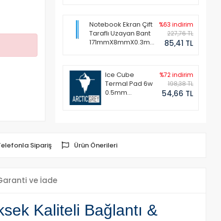
Notebook Ekran Çift
%63 indirim
Taraflı Uzayan Bant
227,76 TL
171mmX8mmX0.3mm
85,41 TL
(1 Set - 2 Adet)
Ice Cube
%72 indirim
Termal Pad 6w
198,38 TL
0.5mm
54,66 TL
50x50mm
Telefonla Sipariş
Ürün Önerileri
Garanti ve İade
ek Kaliteli Bağlantı &