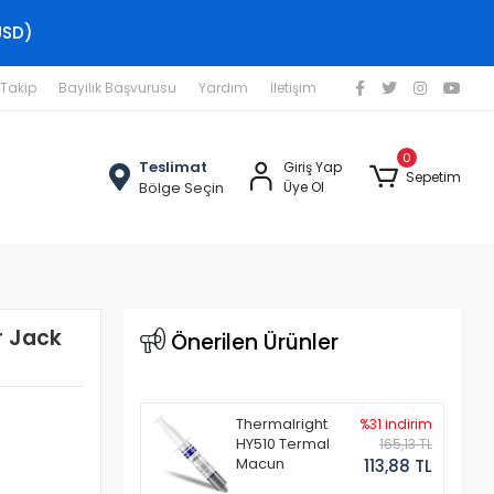
USD)
 Takip
Bayilik Başvurusu
Yardım
İletişim
0
Teslimat
Giriş Yap
Sepetim
Bölge Seçin
Üye Ol
r Jack
Önerilen Ürünler
Thermalright
%31 indirim
HY510 Termal
165,13 TL
Macun
113,88 TL