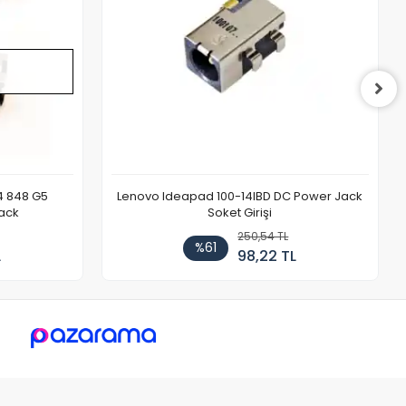
4 848 G5
Lenovo Ideapad 100-14IBD DC Power Jack
ack
Soket Girişi
250,54 TL
%61
L
98,22 TL