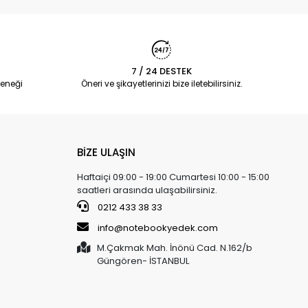
7 / 24 DESTEK
eneği
Öneri ve şikayetlerinizi bize iletebilirsiniz.
BİZE ULAŞIN
Haftaiçi 09:00 - 19:00 Cumartesi 10:00 - 15:00
saatleri arasında ulaşabilirsiniz.
0212 433 38 33
info@notebookyedek.com
M.Çakmak Mah. İnönü Cad. N.162/b
Güngören- İSTANBUL