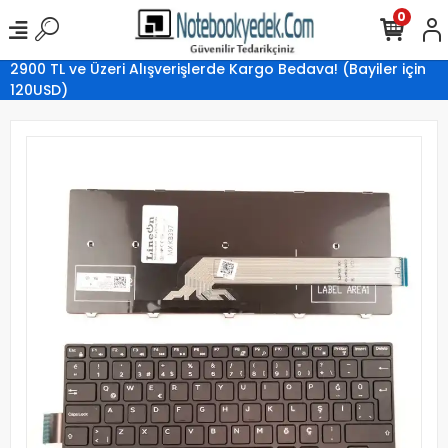
0
2900 TL ve Üzeri Alışverişlerde Kargo Bedava! (Bayiler için
120USD)