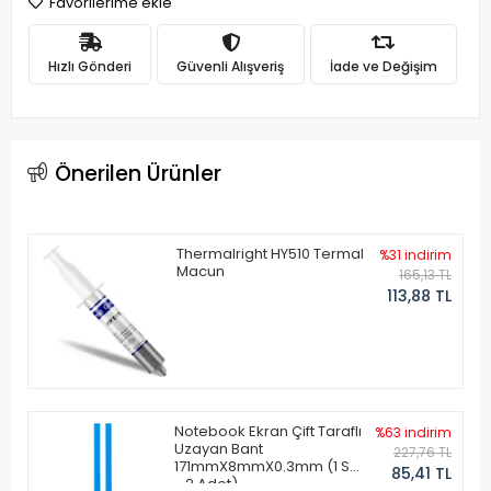
Favorilerime ekle
Hızlı Gönderi
Güvenli Alışveriş
İade ve Değişim
Önerilen Ürünler
Thermalright HY510 Termal
%31 indirim
Macun
165,13 TL
113,88 TL
Notebook Ekran Çift Taraflı
%63 indirim
Uzayan Bant
227,76 TL
171mmX8mmX0.3mm (1 Set
85,41 TL
- 2 Adet)