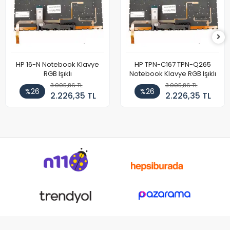
HP 16-N Notebook Klavye
HP TPN-C167 TPN-Q265
RGB Işıklı
Notebook Klavye RGB Işıklı
3.005,86 TL
3.005,86 TL
%26
%26
2.226,35 TL
2.226,35 TL