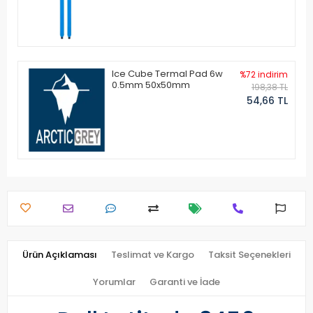
Ice Cube Termal Pad 6w
%72 indirim
0.5mm 50x50mm
198,38 TL
54,66 TL
Ürün Açıklaması
Teslimat ve Kargo
Taksit Seçenekleri
Yorumlar
Garanti ve İade