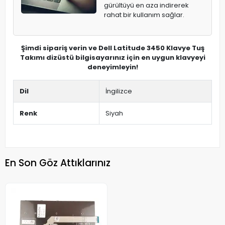
gürültüyü en aza indirerek
rahat bir kullanım sağlar.
Şimdi sipariş verin ve Dell Latitude 3450 Klavye Tuş
Takımı dizüstü bilgisayarınız için en uygun klavyeyi
deneyimleyin!
Dil
İngilizce
Renk
Siyah
En Son Göz Attıklarınız