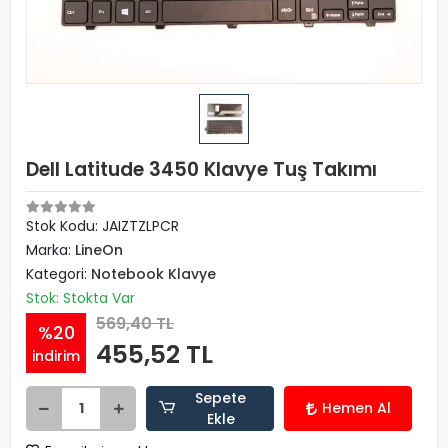
Dell Latitude 3450 Klavye Tuş Takımı
Stok Kodu: JAIZTZLPCR
Marka:
LineOn
Kategori:
Notebook Klavye
Stok: Stokta Var
569,40 TL
%20
455,52 TL
indirim
Sepete
Hemen Al
Ekle