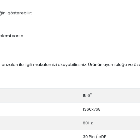
ini gösterebilir:
blemi varsa
arızaları ile ilgili makalemizi okuyabilirsiniz. Ürünün uyumluluğu ve ö
15.6''
1366x768
60Hz
30 Pin / eDP