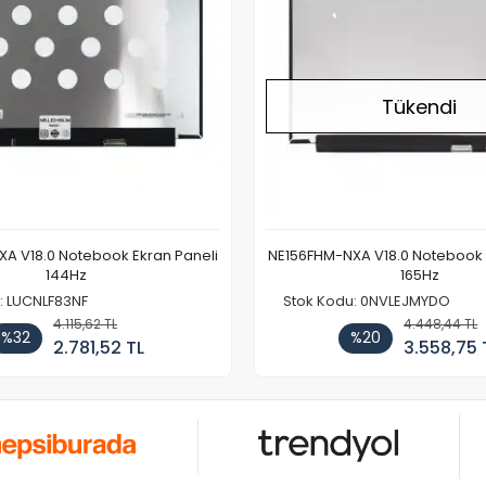
Tükendi
A V18.0 Notebook Ekran Paneli
NE156FHM-NXA V18.0 Notebook 
144Hz
165Hz
: LUCNLF83NF
Stok Kodu: 0NVLEJMYDO
4.115,62 TL
4.448,44 TL
%32
%20
2.781,52 TL
3.558,75 