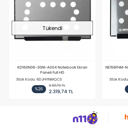
Tükendi
KD160N06-30NI-A004 Notebook Ekran
NE156FHM-NX
Paneli Full HD
Stok Kodu: 6DJHYNMQCS
Stok Kodu
3.131,70 TL
%26
2.319,74 TL