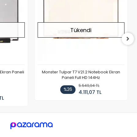
Tükendi
Ekran Paneli
Monster Tulpar T7 V21.2 Notebook Ekran
Paneli Full HD 144Hz
5.549,94 TL
%26
4.111,07 TL
TL