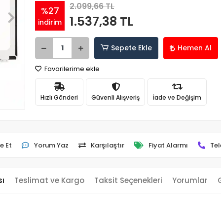
2.099,66 TL
%27
1.537,38 TL
indirim
Sepete Ekle
Hemen Al
Favorilerime ekle
Hızlı Gönderi
Güvenli Alışveriş
İade ve Değişim
e Et
Yorum Yaz
Karşılaştır
Fiyat Alarmı
Tel
sı
Teslimat ve Kargo
Taksit Seçenekleri
Yorumlar