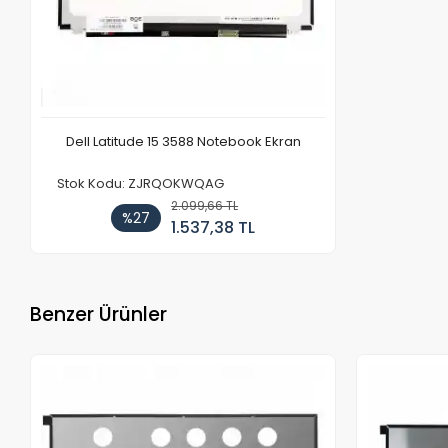
Dell Latitude 15 3588 Notebook Ekran
Stok Kodu: ZJRQOKWQAG
2.099,66 TL
%27
1.537,38 TL
Benzer Ürünler
Stokta Yok