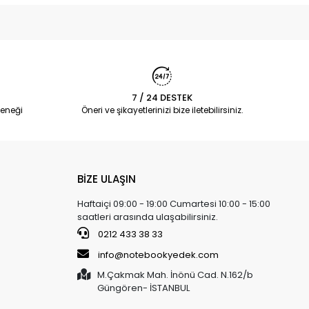
7 / 24 DESTEK
eneği
Öneri ve şikayetlerinizi bize iletebilirsiniz.
BİZE ULAŞIN
Haftaiçi 09:00 - 19:00 Cumartesi 10:00 - 15:00
saatleri arasında ulaşabilirsiniz.
0212 433 38 33
info@notebookyedek.com
M.Çakmak Mah. İnönü Cad. N.162/b
Güngören- İSTANBUL