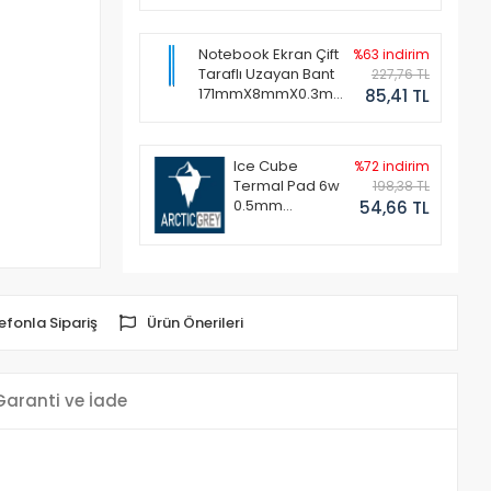
Notebook Ekran Çift
%63 indirim
Taraflı Uzayan Bant
227,76 TL
171mmX8mmX0.3mm
85,41 TL
(1 Set - 2 Adet)
Ice Cube
%72 indirim
Termal Pad 6w
198,38 TL
0.5mm
54,66 TL
50x50mm
efonla Sipariş
Ürün Önerileri
Garanti ve İade