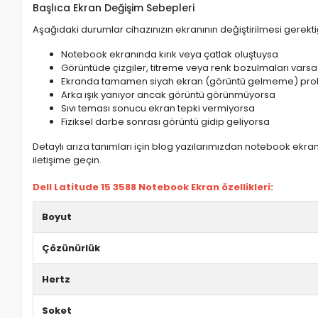
Başlıca Ekran Değişim Sebepleri
Aşağıdaki durumlar cihazınızın ekranının değiştirilmesi gerektiğ
Notebook ekranında kırık veya çatlak oluştuysa
Görüntüde çizgiler, titreme veya renk bozulmaları varsa
Ekranda tamamen siyah ekran (görüntü gelmeme) pro
Arka ışık yanıyor ancak görüntü görünmüyorsa
Sıvı teması sonucu ekran tepki vermiyorsa
Fiziksel darbe sonrası görüntü gidip geliyorsa
Detaylı arıza tanımları için blog yazılarımızdan notebook ekran 
iletişime geçin.
Dell Latitude 15 3588 Notebook Ekran özellikleri:
Boyut
Çözünürlük
Hertz
Soket