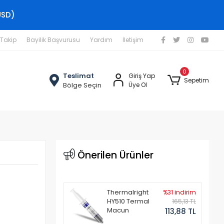
USD)
 Takip
Bayilik Başvurusu
Yardım
İletişim
0
Teslimat
Giriş Yap
Sepetim
Bölge Seçin
Üye Ol
Önerilen Ürünler
Thermalright
%31 indirim
HY510 Termal
165,13 TL
Macun
113,88 TL