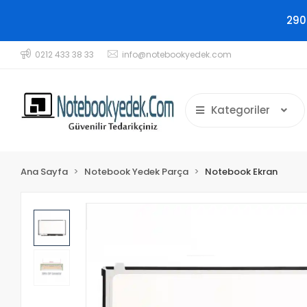
290
0212 433 38 33
info@notebookyedek.com
Kategoriler
Ana Sayfa
Notebook Yedek Parça
Notebook Ekran