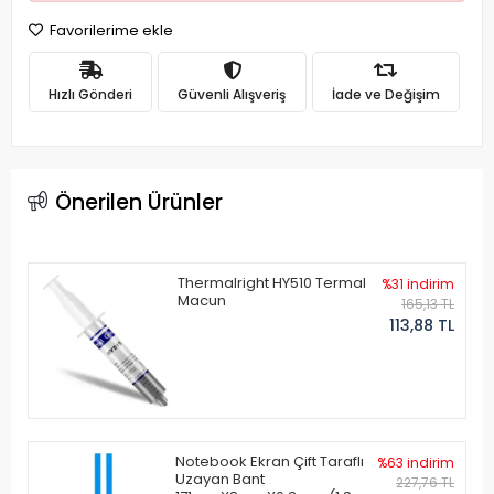
Favorilerime ekle
Hızlı Gönderi
Güvenli Alışveriş
İade ve Değişim
Önerilen Ürünler
Thermalright HY510 Termal
%31 indirim
Macun
165,13 TL
113,88 TL
Notebook Ekran Çift Taraflı
%63 indirim
Uzayan Bant
227,76 TL