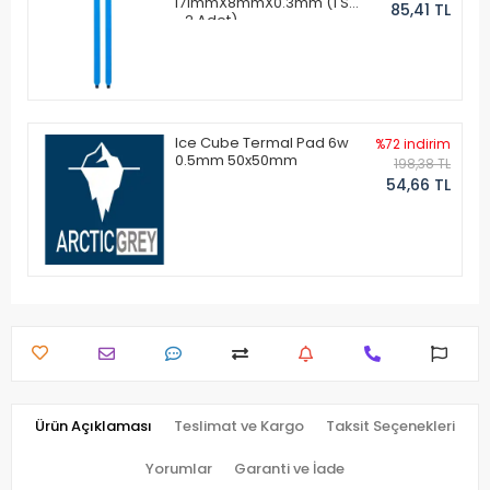
171mmX8mmX0.3mm (1 Set
85,41 TL
- 2 Adet)
Ice Cube Termal Pad 6w
%72 indirim
0.5mm 50x50mm
198,38 TL
54,66 TL
Ürün Açıklaması
Teslimat ve Kargo
Taksit Seçenekleri
Yorumlar
Garanti ve İade