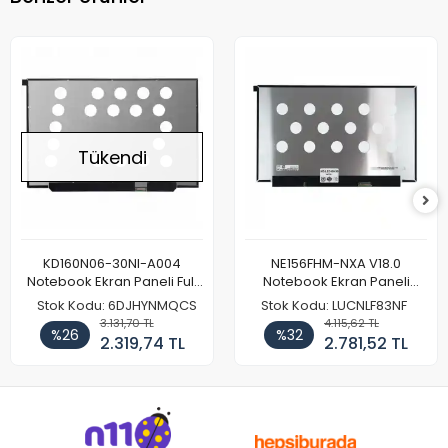
Tükendi
KD160N06-30NI-A004
NE156FHM-NXA V18.0
Notebook Ekran Paneli Full
Notebook Ekran Paneli
HD
144Hz
Stok Kodu: 6DJHYNMQCS
Stok Kodu: LUCNLF83NF
3.131,70 TL
4.115,62 TL
%26
%32
2.319,74 TL
2.781,52 TL