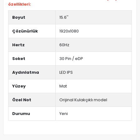
özellikleri:
Boyut
15.6''
Çözünürlük
1920x1080
Hertz
60Hz
Soket
30 Pin / eDP
Aydınlatma
LED IPS
Yüzey
Mat
Özel Not
Orijinal Kulakçıklı model
Durumu
Yeni