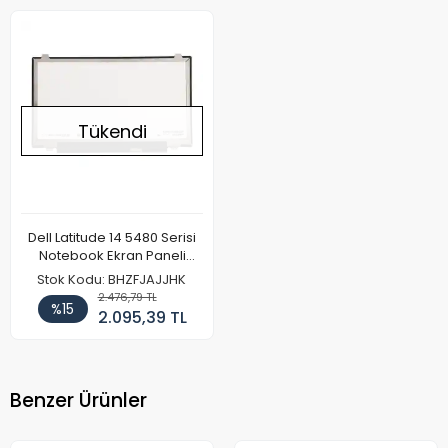
Tükendi
Dell Latitude 14 5480 Serisi
Notebook Ekran Paneli
(FHD)
Stok Kodu: BHZFJAJJHK
2.476,79 TL
%15
2.095,39 TL
Benzer Ürünler