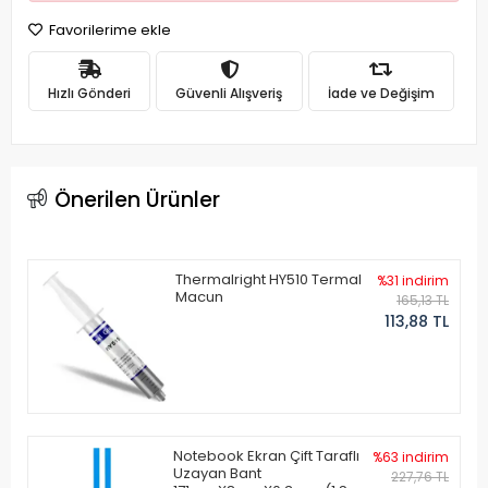
Favorilerime ekle
Hızlı Gönderi
Güvenli Alışveriş
İade ve Değişim
Önerilen Ürünler
Thermalright HY510 Termal
%31 indirim
Macun
165,13 TL
113,88 TL
Notebook Ekran Çift Taraflı
%63 indirim
Uzayan Bant
227,76 TL