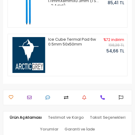
171mmX8mmX0.3mm (1 Set
85,41 TL
- 2 Adet)
Ice Cube Termal Pad 6w
%72 indirim
0.5mm 50x50mm
198,38 TL
54,66 TL
Ürün Açıklaması
Teslimat ve Kargo
Taksit Seçenekleri
Yorumlar
Garanti ve İade