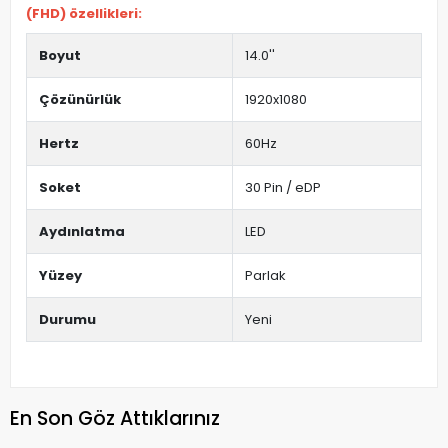
(FHD) özellikleri:
Boyut
14.0''
Çözünürlük
1920x1080
Hertz
60Hz
Soket
30 Pin / eDP
Aydınlatma
LED
Yüzey
Parlak
Durumu
Yeni
En Son Göz Attıklarınız