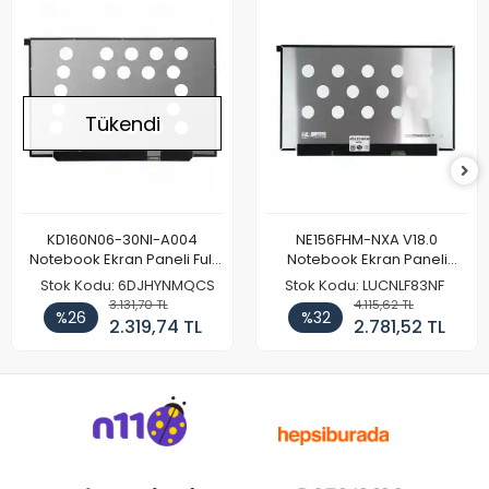
Tükendi
KD160N06-30NI-A004
NE156FHM-NXA V18.0
Notebook Ekran Paneli Full
Notebook Ekran Paneli
HD
144Hz
Stok Kodu: 6DJHYNMQCS
Stok Kodu: LUCNLF83NF
3.131,70 TL
4.115,62 TL
%26
%32
2.319,74 TL
2.781,52 TL