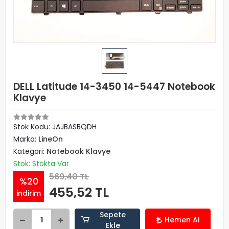
DELL Latitude 14-3450 14-5447 Notebook
Klavye
Stok Kodu: JAJBASBQDH
Marka:
LineOn
Kategori:
Notebook Klavye
Stok: Stokta Var
569,40 TL
%20
455,52 TL
indirim
Sepete
Hemen Al
Ekle