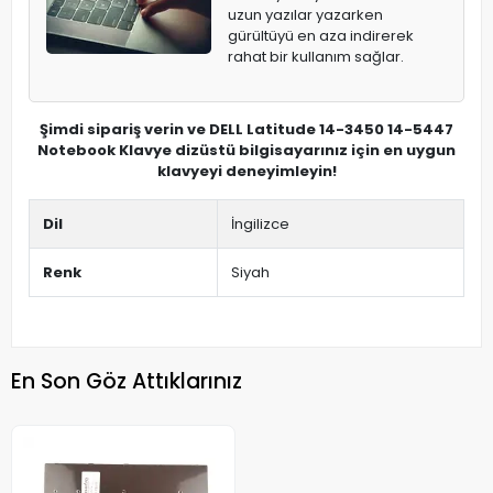
uzun yazılar yazarken
gürültüyü en aza indirerek
rahat bir kullanım sağlar.
Şimdi sipariş verin ve DELL Latitude 14-3450 14-5447
Notebook Klavye dizüstü bilgisayarınız için en uygun
klavyeyi deneyimleyin!
Dil
İngilizce
Renk
Siyah
En Son Göz Attıklarınız