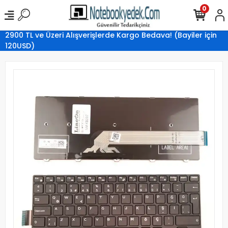
0
2900 TL ve Üzeri Alışverişlerde Kargo Bedava! (Bayiler için
120USD)