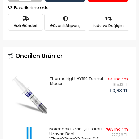
Favorilerime ekle
Hızlı Gönderi
Güvenli Alışveriş
İade ve Değişim
Önerilen Ürünler
Thermalright HY510 Termal
%31 indirim
Macun
165,13 TL
113,88 TL
Notebook Ekran Çift Taraflı
%63 indirim
Uzayan Bant
227,76 TL
171mmX8mmX0.3mm (1 Set