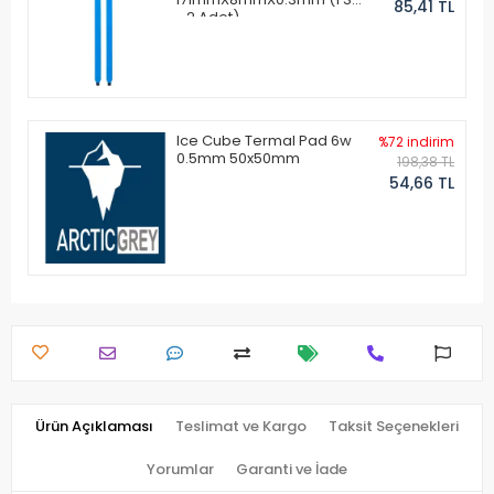
85,41 TL
- 2 Adet)
Ice Cube Termal Pad 6w
%72 indirim
0.5mm 50x50mm
198,38 TL
54,66 TL
Ürün Açıklaması
Teslimat ve Kargo
Taksit Seçenekleri
Yorumlar
Garanti ve İade