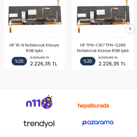
HP 16-N Notebook Klavye
HP TPN-C167 TPN-Q265
RGB Işıklı
Notebook Klavye RGB Işıklı
3.005,86 TL
3.005,86 TL
%26
%26
2.226,35 TL
2.226,35 TL