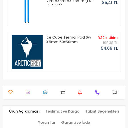
171mmX8mmX0.3mm (1 Set
85,41 TL
- 2 Adet)
Ice Cube Termal Pad 6w
%72 indirim
0.5mm 50x50mm
198,38 TL
54,66 TL
Ürün Açıklaması
Teslimat ve Kargo
Taksit Seçenekleri
Yorumlar
Garanti ve İade