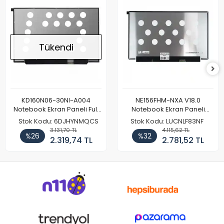
Tükendi
KD160N06-30NI-A004
NE156FHM-NXA V18.0
Notebook Ekran Paneli Full
Notebook Ekran Paneli
HD
144Hz
Stok Kodu: 6DJHYNMQCS
Stok Kodu: LUCNLF83NF
3.131,70 TL
4.115,62 TL
%26
%32
2.319,74 TL
2.781,52 TL