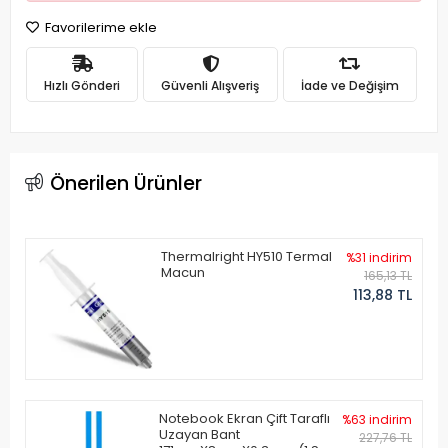
Favorilerime ekle
Hızlı Gönderi
Güvenli Alışveriş
İade ve Değişim
Önerilen Ürünler
Thermalright HY510 Termal
%31 indirim
Macun
165,13 TL
113,88 TL
Notebook Ekran Çift Taraflı
%63 indirim
Uzayan Bant
227,76 TL