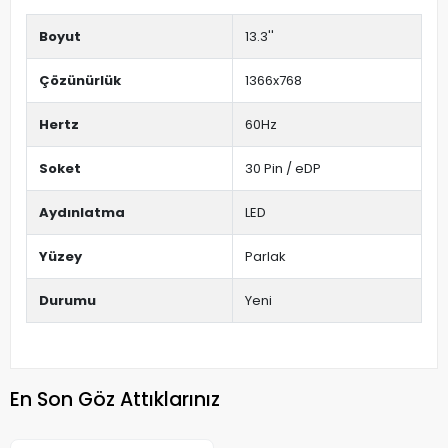
Boyut
13.3''
Çözünürlük
1366x768
Hertz
60Hz
Soket
30 Pin / eDP
Aydınlatma
LED
Yüzey
Parlak
Durumu
Yeni
En Son Göz Attıklarınız