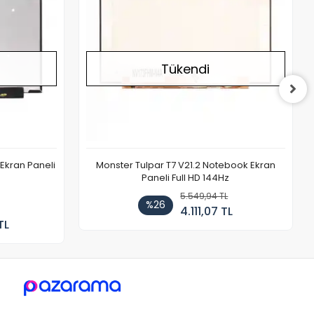
Tükendi
Ekran Paneli
Monster Tulpar T7 V21.2 Notebook Ekran
Paneli Full HD 144Hz
5.549,94 TL
%26
4.111,07 TL
TL