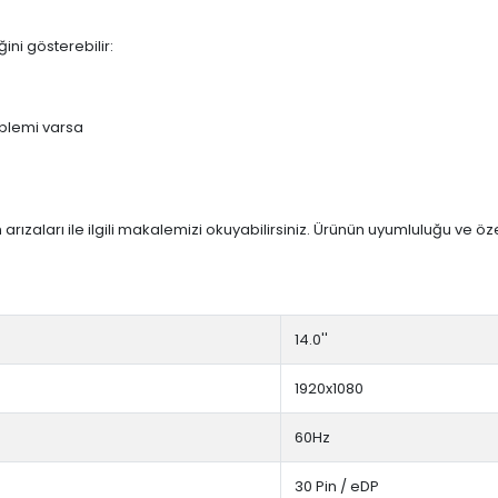
ini gösterebilir:
blemi varsa
arızaları ile ilgili makalemizi okuyabilirsiniz. Ürünün uyumluluğu ve ö
14.0''
1920x1080
60Hz
30 Pin / eDP