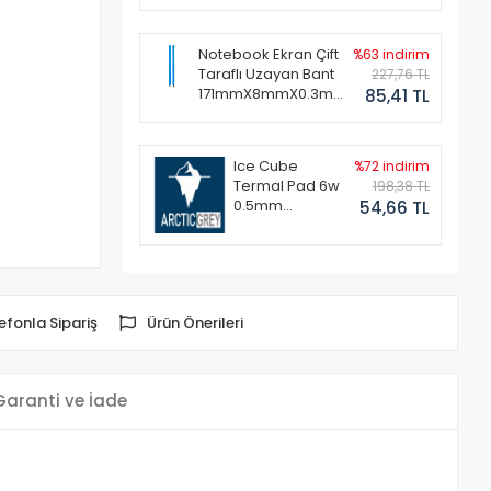
Notebook Ekran Çift
%63 indirim
Taraflı Uzayan Bant
227,76 TL
171mmX8mmX0.3mm
85,41 TL
(1 Set - 2 Adet)
Ice Cube
%72 indirim
Termal Pad 6w
198,38 TL
0.5mm
54,66 TL
50x50mm
efonla Sipariş
Ürün Önerileri
Garanti ve İade