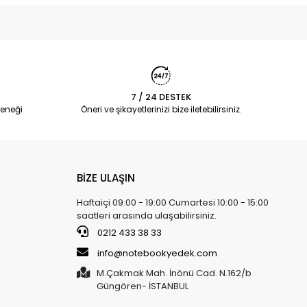
7 / 24 DESTEK
eneği
Öneri ve şikayetlerinizi bize iletebilirsiniz.
BİZE ULAŞIN
Haftaiçi 09:00 - 19:00 Cumartesi 10:00 - 15:00
saatleri arasında ulaşabilirsiniz.
0212 433 38 33
info@notebookyedek.com
M.Çakmak Mah. İnönü Cad. N.162/b
Güngören- İSTANBUL