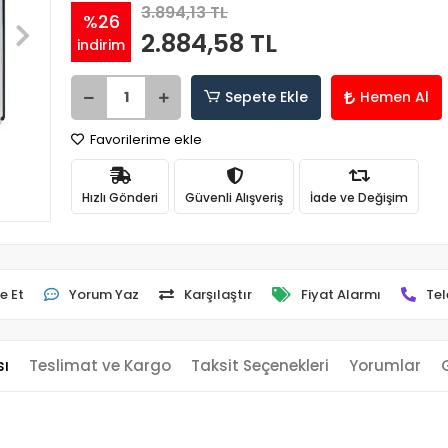
3.894,13 TL
%26
2.884,58 TL
indirim
Sepete Ekle
Hemen Al
Favorilerime ekle
Hızlı Gönderi
Güvenli Alışveriş
İade ve Değişim
e Et
Yorum Yaz
Karşılaştır
Fiyat Alarmı
Tel
sı
Teslimat ve Kargo
Taksit Seçenekleri
Yorumlar