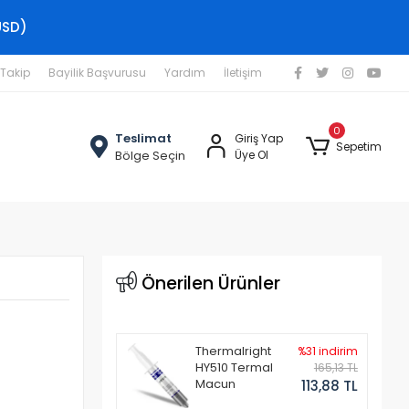
USD)
 Takip
Bayilik Başvurusu
Yardım
İletişim
0
Teslimat
Giriş Yap
Sepetim
Bölge Seçin
Üye Ol
Önerilen Ürünler
Thermalright
%31 indirim
HY510 Termal
165,13 TL
Macun
113,88 TL