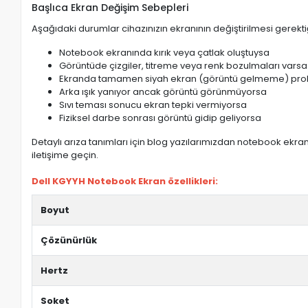
Başlıca Ekran Değişim Sebepleri
Aşağıdaki durumlar cihazınızın ekranının değiştirilmesi gerektiğ
Notebook ekranında kırık veya çatlak oluştuysa
Görüntüde çizgiler, titreme veya renk bozulmaları varsa
Ekranda tamamen siyah ekran (görüntü gelmeme) pro
Arka ışık yanıyor ancak görüntü görünmüyorsa
Sıvı teması sonucu ekran tepki vermiyorsa
Fiziksel darbe sonrası görüntü gidip geliyorsa
Detaylı arıza tanımları için blog yazılarımızdan notebook ekran 
iletişime geçin.
Dell KGYYH Notebook Ekran özellikleri:
Boyut
Çözünürlük
Hertz
Soket