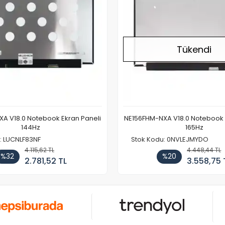
Tükendi
A V18.0 Notebook Ekran Paneli
NE156FHM-NXA V18.0 Notebook 
144Hz
165Hz
: LUCNLF83NF
Stok Kodu: 0NVLEJMYDO
4.115,62 TL
4.448,44 TL
%32
%20
2.781,52 TL
3.558,75 