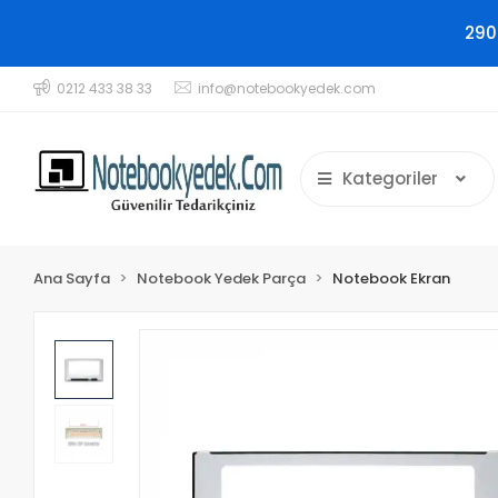
290
0212 433 38 33
info@notebookyedek.com
Kategoriler
Ana Sayfa
Notebook Yedek Parça
Notebook Ekran