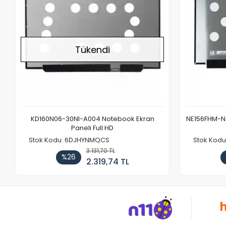
Tükendi
KD160N06-30NI-A004 Notebook Ekran
NE156FHM-NX
Paneli Full HD
Stok Kodu: 6DJHYNMQCS
Stok Kodu
3.131,70 TL
%26
2.319,74 TL