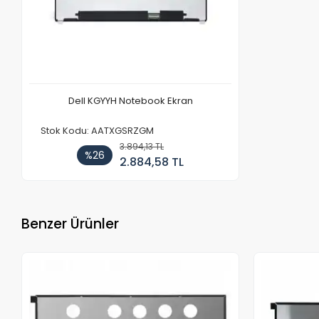
Dell KGYYH Notebook Ekran
Stok Kodu: AATXGSRZGM
3.894,13 TL
%26
2.884,58 TL
Benzer Ürünler
Stokta Yok