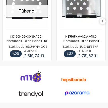
Tükendi
KD160N06-30NI-A004
NE156FHM-NXA V18.0
Notebook Ekran Paneli Full
Notebook Ekran Paneli
HD
144Hz
Stok Kodu: 6DJHYNMQCS
Stok Kodu: LUCNLF83NF
3.131,70 TL
4.115,62 TL
%26
%32
2.319,74 TL
2.781,52 TL