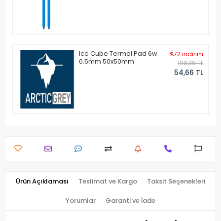
Ice Cube Termal Pad 6w
%72 indirim
0.5mm 50x50mm
198,38 TL
54,66 TL
Ürün Açıklaması
Teslimat ve Kargo
Taksit Seçenekleri
Yorumlar
Garanti ve İade