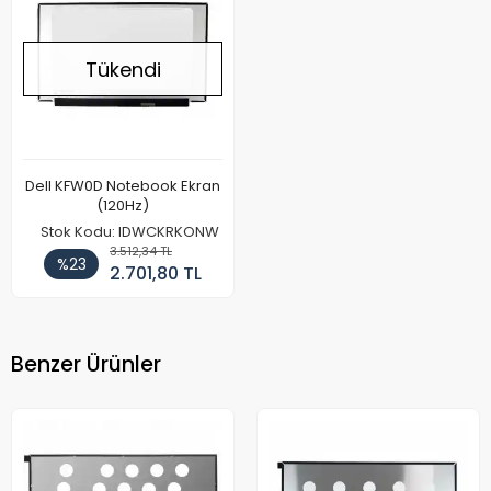
Tükendi
Dell KFW0D Notebook Ekran
(120Hz)
Stok Kodu: IDWCKRKONW
3.512,34 TL
%23
2.701,80 TL
Benzer Ürünler