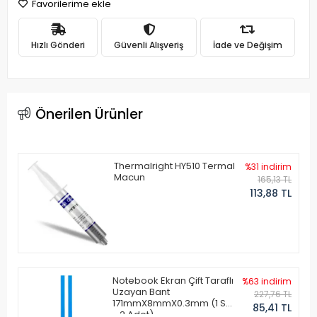
Favorilerime ekle
Hızlı Gönderi
Güvenli Alışveriş
İade ve Değişim
Önerilen Ürünler
Thermalright HY510 Termal
%31 indirim
Macun
165,13 TL
113,88 TL
Notebook Ekran Çift Taraflı
%63 indirim
Uzayan Bant
227,76 TL
171mmX8mmX0.3mm (1 Set
85,41 TL
- 2 Adet)