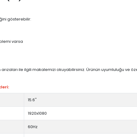
ini gösterebilir:
blemi varsa
arızaları ile ilgili makalemizi okuyabilirsiniz. Ürünün uyumluluğu ve ö
leri:
15.6''
1920x1080
60Hz