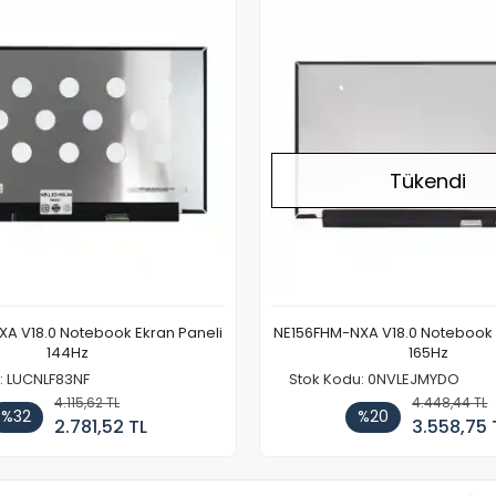
Tükendi
A V18.0 Notebook Ekran Paneli
NE156FHM-NXA V18.0 Notebook 
144Hz
165Hz
: LUCNLF83NF
Stok Kodu: 0NVLEJMYDO
4.115,62 TL
4.448,44 TL
%32
%20
2.781,52 TL
3.558,75 