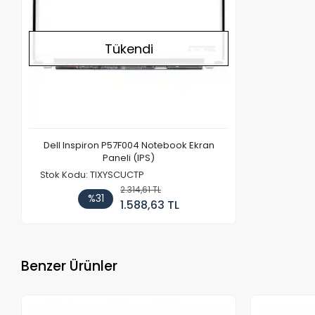
Tükendi
Dell Inspiron P57F004 Notebook Ekran
Paneli (IPS)
Stok Kodu: TIXYSCUCTP
2.314,61 TL
%31
1.588,63 TL
Benzer Ürünler