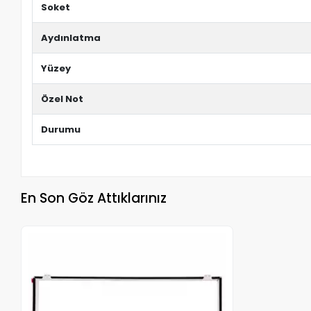
Soket
Aydınlatma
Yüzey
Özel Not
Durumu
En Son Göz Attıklarınız
Stokta Yok