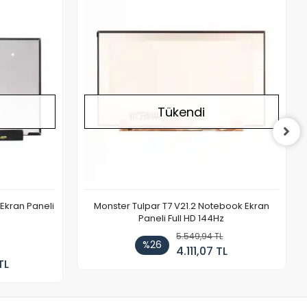
Stokta Yok
Stokta Yok
Tükendi
Ekran Paneli
Monster Tulpar T7 V21.2 Notebook Ekran
Paneli Full HD 144Hz
5.549,94 TL
%26
4.111,07 TL
TL