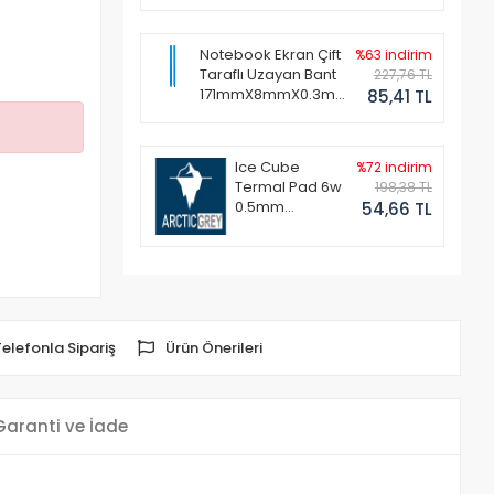
Notebook Ekran Çift
%63 indirim
Taraflı Uzayan Bant
227,76 TL
171mmX8mmX0.3mm
85,41 TL
(1 Set - 2 Adet)
Ice Cube
%72 indirim
Termal Pad 6w
198,38 TL
0.5mm
54,66 TL
50x50mm
Telefonla Sipariş
Ürün Önerileri
Garanti ve İade