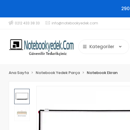
290
0212 433 38 33
info@notebookyedek.com
Kategoriler
Ana Sayfa
Notebook Yedek Parça
Notebook Ekran