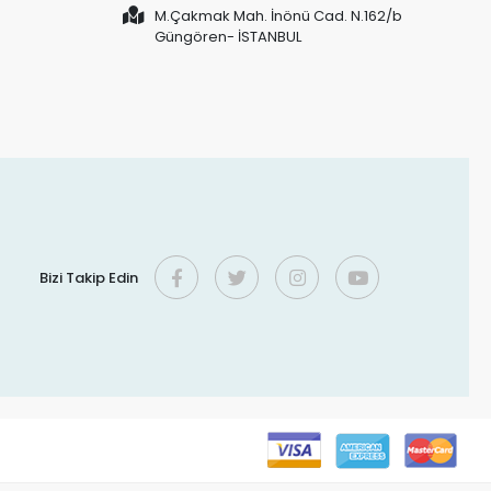
M.Çakmak Mah. İnönü Cad. N.162/b
Güngören- İSTANBUL
Bizi Takip Edin