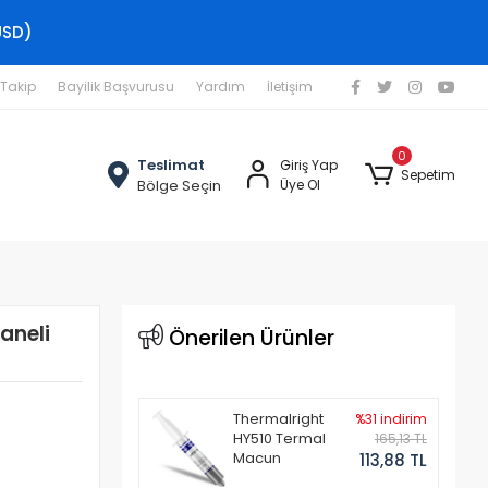
USD)
 Takip
Bayilik Başvurusu
Yardım
İletişim
0
Teslimat
Giriş Yap
Sepetim
Bölge Seçin
Üye Ol
aneli
Önerilen Ürünler
Thermalright
%31 indirim
HY510 Termal
165,13 TL
Macun
113,88 TL