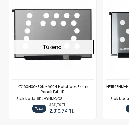
Stokta Yok
Tükendi
KD160N06-30NI-A004 Notebook Ekran
NE156FHM-NX
Paneli Full HD
Stok Kodu: 6DJHYNMQCS
Stok Kodu
3.131,70 TL
%26
2.319,74 TL