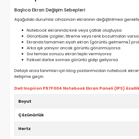
Başlıca Ekran Değişim Sebepleri
Aşağıdaki durumlar cihazınızın ekranının değiştirilmesi gerektiğ
Notebook ekranında kırık veya çatlak oluştuysa
Görüntüde çizgiler, titreme veya renk bozulmaları varsa
Ekranda tamamen siyah ekran (görüntü gelmeme) pro
Arka ışık yanıyor ancak görüntü görünmüyorsa
Sıvı teması sonucu ekran tepki vermiyorsa
Fiziksel darbe sonrası görüntü gidip geliyorsa
Detaylı arıza tanımları için blog yazılarımızdan notebook ekran 
iletişime geçin.
Dell Inspiron P57F004 Notebook Ekran Paneli (IPS) özellik
Boyut
Çözünürlük
Hertz