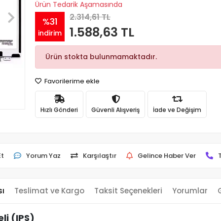
Ürün Tedarik Aşamasında
2.314,61 TL
%31
1.588,63 TL
indirim
Ürün stokta bulunmamaktadır.
Favorilerime ekle
Hızlı Gönderi
Güvenli Alışveriş
İade ve Değişim
Et
Yorum Yaz
Karşılaştır
Gelince Haber Ver
sı
Teslimat ve Kargo
Taksit Seçenekleri
Yorumlar
li (IPS)