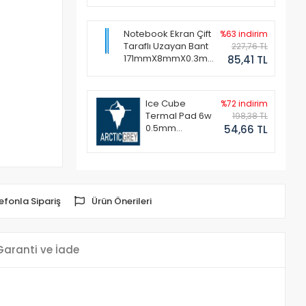
Notebook Ekran Çift
%63 indirim
Taraflı Uzayan Bant
227,76 TL
171mmX8mmX0.3mm
85,41 TL
(1 Set - 2 Adet)
Ice Cube
%72 indirim
Termal Pad 6w
198,38 TL
0.5mm
54,66 TL
50x50mm
efonla Sipariş
Ürün Önerileri
Garanti ve İade