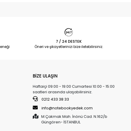
7 / 24 DESTEK
eneği
Öneri ve şikayetlerinizi bize iletebilirsiniz.
BİZE ULAŞIN
Haftaiçi 09:00 - 19:00 Cumartesi 10:00 - 15:00
saatleri arasında ulaşabilirsiniz.
0212 433 38 33
info@notebookyedek.com
M.Çakmak Mah. İnönü Cad. N.162/b
Güngören- İSTANBUL