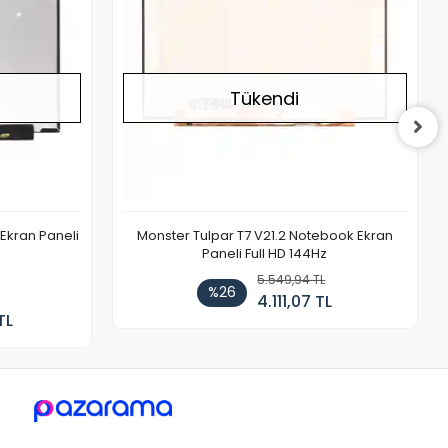
Tükendi
Ekran Paneli
Monster Tulpar T7 V21.2 Notebook Ekran
Paneli Full HD 144Hz
5.549,94 TL
%26
4.111,07 TL
TL