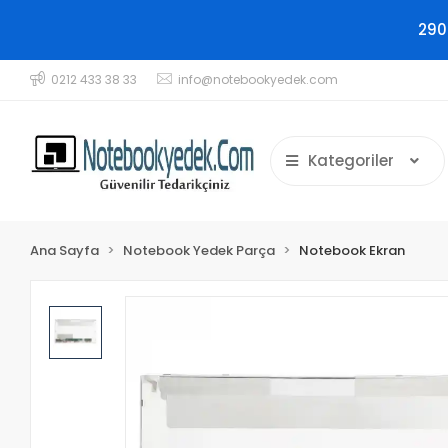
290
0212 433 38 33
info@notebookyedek.com
Kategoriler
Ana Sayfa
Notebook Yedek Parça
Notebook Ekran