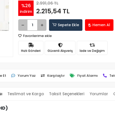
2.991,06 TL
%26
2.215,54 TL
indirim
Sepete Ekle
Hemen Al
Favorilerime ekle
Hızlı Gönderi
Güvenli Alışveriş
İade ve Değişim
e Et
Yorum Yaz
Karşılaştır
Fiyat Alarmı
Tel
sı
Teslimat ve Kargo
Taksit Seçenekleri
Yorumlar
 HD)