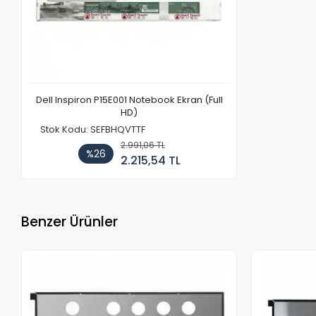
Dell Inspiron P15E001 Notebook Ekran (Full
HD)
Stok Kodu: SEFBHQVTTF
2.991,06 TL
%26
2.215,54 TL
Benzer Ürünler
Stokta Yok