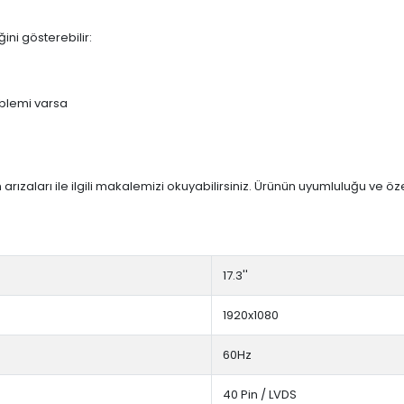
ini gösterebilir:
blemi varsa
arızaları ile ilgili makalemizi okuyabilirsiniz. Ürünün uyumluluğu ve ö
17.3''
1920x1080
60Hz
40 Pin / LVDS