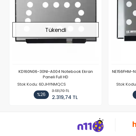
Tükendi
KD160N06-30NI-A004 Notebook Ekran
NE156FHM-NX
Paneli Full HD
Stok Kodu: 6DJHYNMQCS
Stok Kodu
3.131,70 TL
%26
2.319,74 TL