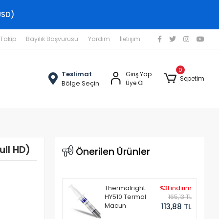
USD)
 Takip
Bayilik Başvurusu
Yardım
İletişim
0
Teslimat
Giriş Yap
Sepetim
Bölge Seçin
Üye Ol
ull HD)
Önerilen Ürünler
Thermalright
%31 indirim
HY510 Termal
165,13 TL
Macun
113,88 TL