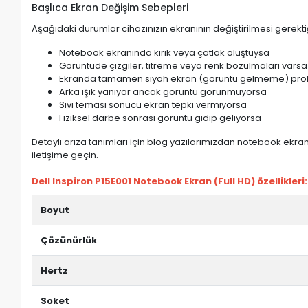
Başlıca Ekran Değişim Sebepleri
Aşağıdaki durumlar cihazınızın ekranının değiştirilmesi gerektiğ
Notebook ekranında kırık veya çatlak oluştuysa
Görüntüde çizgiler, titreme veya renk bozulmaları varsa
Ekranda tamamen siyah ekran (görüntü gelmeme) pro
Arka ışık yanıyor ancak görüntü görünmüyorsa
Sıvı teması sonucu ekran tepki vermiyorsa
Fiziksel darbe sonrası görüntü gidip geliyorsa
Detaylı arıza tanımları için blog yazılarımızdan notebook ekran 
iletişime geçin.
Dell Inspiron P15E001 Notebook Ekran (Full HD) özellikleri:
Boyut
Çözünürlük
Hertz
Soket