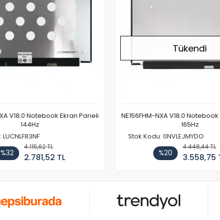
Tükendi
A V18.0 Notebook Ekran Paneli
NE156FHM-NXA V18.0 Notebook 
144Hz
165Hz
: LUCNLF83NF
Stok Kodu: 0NVLEJMYDO
4.115,62 TL
4.448,44 TL
%32
%20
2.781,52 TL
3.558,75 