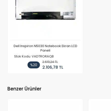
Dell Inspiron N5030 Notebook Ekran LCD
Paneli
Stok Kodu: VADTRORAQB
2.619,24 TL
%20
2.106,78 TL
Benzer Ürünler
Stokta Yok