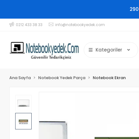
290
0212 433 38 33
info@notebookyedek.com
Kategoriler
Ana Sayfa
Notebook Yedek Parça
Notebook Ekran