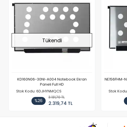
Tükendi
KD160N06-30NI-A004 Notebook Ekran
NE156FHM-NX
Paneli Full HD
Stok Kodu: 6DJHYNMQCS
Stok Kodu
3.131,70 TL
%26
2.319,74 TL