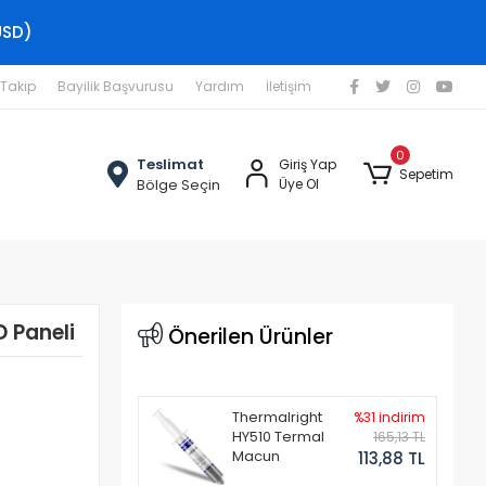
USD)
 Takip
Bayilik Başvurusu
Yardım
İletişim
0
Teslimat
Giriş Yap
Sepetim
Bölge Seçin
Üye Ol
 Paneli
Önerilen Ürünler
Thermalright
%31 indirim
HY510 Termal
165,13 TL
Macun
113,88 TL