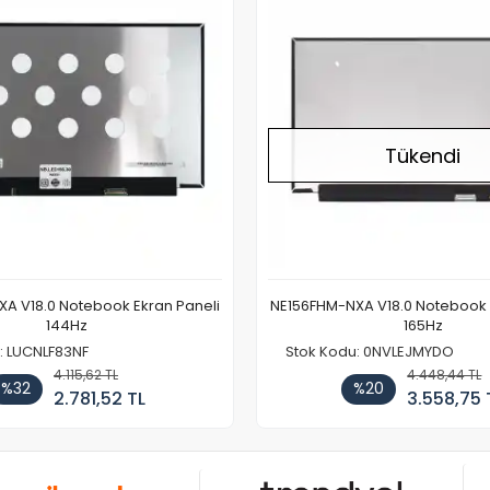
Tükendi
A V18.0 Notebook Ekran Paneli
NE156FHM-NXA V18.0 Notebook 
144Hz
165Hz
: LUCNLF83NF
Stok Kodu: 0NVLEJMYDO
4.115,62 TL
4.448,44 TL
%32
%20
2.781,52 TL
3.558,75 