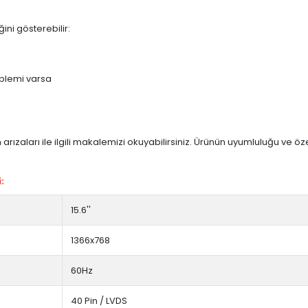
ini gösterebilir:
blemi varsa
arızaları ile ilgili makalemizi okuyabilirsiniz. Ürünün uyumluluğu ve ö
:
15.6''
1366x768
60Hz
40 Pin / LVDS