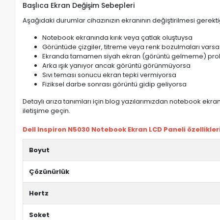
Başlıca Ekran Değişim Sebepleri
Aşağıdaki durumlar cihazınızın ekranının değiştirilmesi gerektiğ
Notebook ekranında kırık veya çatlak oluştuysa
Görüntüde çizgiler, titreme veya renk bozulmaları varsa
Ekranda tamamen siyah ekran (görüntü gelmeme) pro
Arka ışık yanıyor ancak görüntü görünmüyorsa
Sıvı teması sonucu ekran tepki vermiyorsa
Fiziksel darbe sonrası görüntü gidip geliyorsa
Detaylı arıza tanımları için blog yazılarımızdan notebook ekran 
iletişime geçin.
Dell Inspiron N5030 Notebook Ekran LCD Paneli özellikleri
Boyut
Çözünürlük
Hertz
Soket