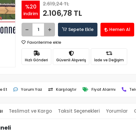
2.619,24 TL
%20
2.106,78 TL
indirim
Sepete Ekle
Hemen Al
Favorilerime ekle
Hızlı Gönderi
Güvenli Alışveriş
İade ve Değişim
e Et
Yorum Yaz
Karşılaştır
Fiyat Alarmı
Tel
sı
Teslimat ve Kargo
Taksit Seçenekleri
Yorumlar
neli