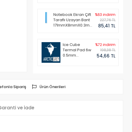
Notebook Ekran Çift
%63 indirim
Taraflı Uzayan Bant
227,76 TL
171mmX8mmX0.3mm
85,41 TL
(1 Set - 2 Adet)
Ice Cube
%72 indirim
Termal Pad 6w
198,38 TL
0.5mm
54,66 TL
50x50mm
efonla Sipariş
Ürün Önerileri
Garanti ve İade