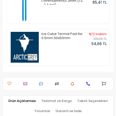
171mmX8mmX0.3mm (1 Set
85,41 TL
- 2 Adet)
Ice Cube Termal Pad 6w
%72 indirim
0.5mm 50x50mm
198,38 TL
54,66 TL
Ürün Açıklaması
Teslimat ve Kargo
Taksit Seçenekleri
Yorumlar
Garanti ve İade