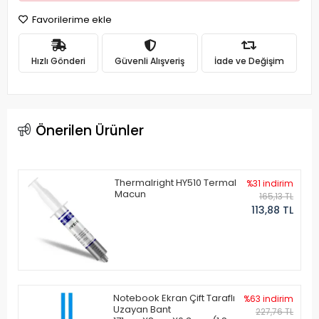
Favorilerime ekle
Hızlı Gönderi
Güvenli Alışveriş
İade ve Değişim
Önerilen Ürünler
Thermalright HY510 Termal
%31 indirim
Macun
165,13 TL
113,88 TL
Notebook Ekran Çift Taraflı
%63 indirim
Uzayan Bant
227,76 TL