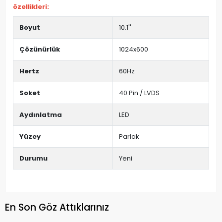
özellikleri:
Boyut
10.1''
Çözünürlük
1024x600
Hertz
60Hz
Soket
40 Pin / LVDS
Aydınlatma
LED
Yüzey
Parlak
Durumu
Yeni
En Son Göz Attıklarınız