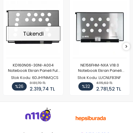
Tükendi
KD160N06-30NI-A004
NE156FHM-NXA V18.0
Notebook Ekran Paneli Full
Notebook Ekran Paneli
HD
144Hz
Stok Kodu: 6DJHYNMQCS
Stok Kodu: LUCNLF83NF
3.131,70 TL
4.115,62 TL
%26
%32
2.319,74 TL
2.781,52 TL