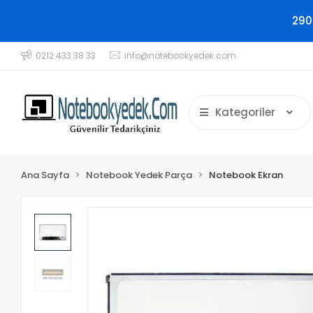
290
0212 433 38 33
info@notebookyedek.com
Kategoriler
Ana Sayfa
Notebook Yedek Parça
Notebook Ekran