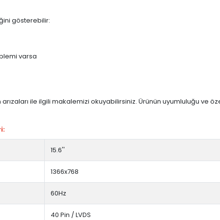
ini gösterebilir:
blemi varsa
arızaları ile ilgili makalemizi okuyabilirsiniz. Ürünün uyumluluğu ve ö
i:
15.6''
1366x768
60Hz
40 Pin / LVDS