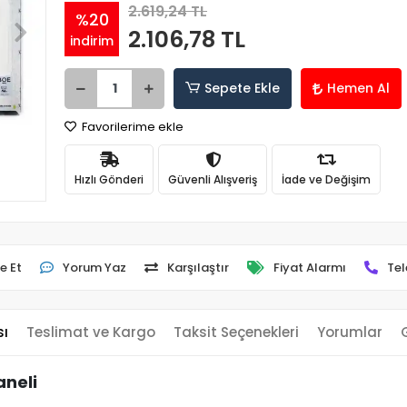
2.619,24 TL
%20
2.106,78 TL
indirim
Sepete Ekle
Hemen Al
Favorilerime ekle
Hızlı Gönderi
Güvenli Alışveriş
İade ve Değişim
e Et
Yorum Yaz
Karşılaştır
Fiyat Alarmı
Tel
sı
Teslimat ve Kargo
Taksit Seçenekleri
Yorumlar
aneli