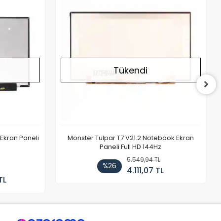
Tükendi
Ekran Paneli
Monster Tulpar T7 V21.2 Notebook Ekran
Paneli Full HD 144Hz
5.549,94 TL
%26
4.111,07 TL
TL