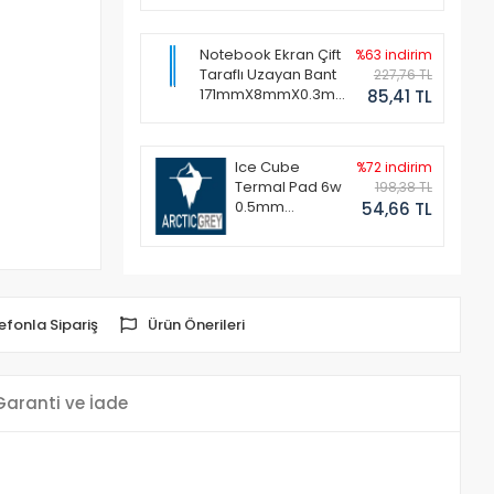
Notebook Ekran Çift
%63 indirim
Taraflı Uzayan Bant
227,76 TL
171mmX8mmX0.3mm
85,41 TL
(1 Set - 2 Adet)
Ice Cube
%72 indirim
Termal Pad 6w
198,38 TL
0.5mm
54,66 TL
50x50mm
efonla Sipariş
Ürün Önerileri
Garanti ve İade