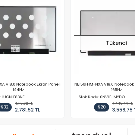
Tükendi
A V18.0 Notebook Ekran Paneli
NE156FHM-NXA V18.0 Notebook 
144Hz
165Hz
: LUCNLF83NF
Stok Kodu: 0NVLEJMYDO
4.115,62 TL
4.448,44 TL
%32
%20
2.781,52 TL
3.558,75 