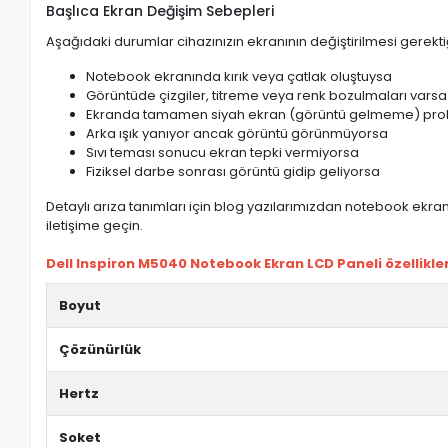
Başlıca Ekran Değişim Sebepleri
Aşağıdaki durumlar cihazınızın ekranının değiştirilmesi gerektiğ
Notebook ekranında kırık veya çatlak oluştuysa
Görüntüde çizgiler, titreme veya renk bozulmaları varsa
Ekranda tamamen siyah ekran (görüntü gelmeme) pro
Arka ışık yanıyor ancak görüntü görünmüyorsa
Sıvı teması sonucu ekran tepki vermiyorsa
Fiziksel darbe sonrası görüntü gidip geliyorsa
Detaylı arıza tanımları için blog yazılarımızdan notebook ekran 
iletişime geçin.
Dell Inspiron M5040 Notebook Ekran LCD Paneli özellikler
Boyut
Çözünürlük
Hertz
Soket