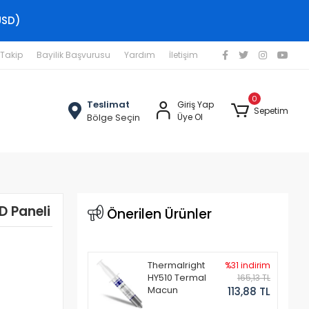
USD)
 Takip
Bayilik Başvurusu
Yardım
İletişim
0
Teslimat
Giriş Yap
Sepetim
Bölge Seçin
Üye Ol
D Paneli
Önerilen Ürünler
Thermalright
%31 indirim
HY510 Termal
165,13 TL
Macun
113,88 TL