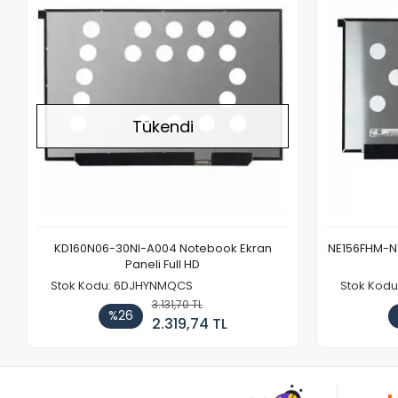
Tükendi
KD160N06-30NI-A004 Notebook Ekran
NE156FHM-NX
Paneli Full HD
Stok Kodu: 6DJHYNMQCS
Stok Kodu
3.131,70 TL
%26
2.319,74 TL