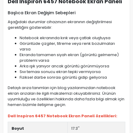
Dell Inspiron 6457 Notebook Ekran Paneli
Başlıca Ekran Değişim Sebepleri
Aşağıdaki durumlar cihazınızın ekranının değiştirilmesi
gerektiğini gösterebilir:
Notebook ekranında kırık veya çatlak oluştuysa
Görüntüde çizgiler, titreme veya renk bozulmaları
varsa
Ekranda tamamen siyah ekran (görüntü gelmeme)
problemi varsa
Arka ışık yanıyor ancak görüntü görünmüyorsa
Sıvı teması sonucu ekran tepki vermiyorsa
Fiziksel darbe sonrası görüntü gidip geliyorsa
Detaylı arıza tanımları için blog yazılarımızdan notebook
ekran arızaları ile ilgili makalemizi okuyabilirsiniz. Ürünün
uyumluluğu ve özellikleri hakkında daha fazla bilgi almak için
hemen bizimle iletişime geçin.
Dell Inspiron 6457 Notebook Ekran Paneli özellikleri:
Boyut
17.3''