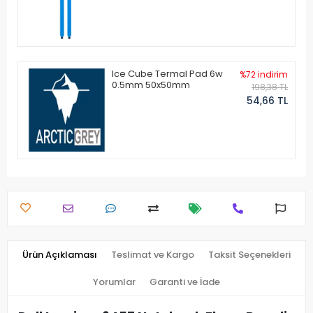
Ice Cube Termal Pad 6w
%72 indirim
0.5mm 50x50mm
198,38 TL
54,66 TL
Ürün Açıklaması
Teslimat ve Kargo
Taksit Seçenekleri
Yorumlar
Garanti ve İade