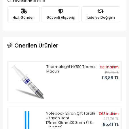
Favorilerime ekle
Hızlı Gönderi
Güvenli Alışveriş
İade ve Değişim
Önerilen Ürünler
Thermalright HY510 Termal
%31 indirim
Macun
165,13 TL
113,88 TL
Notebook Ekran Çift Taraflı
%63 indirim
Uzayan Bant
227,76 TL
171mmX8mmX0.3mm (1 Set
85,41 TL
- 2 Adet)