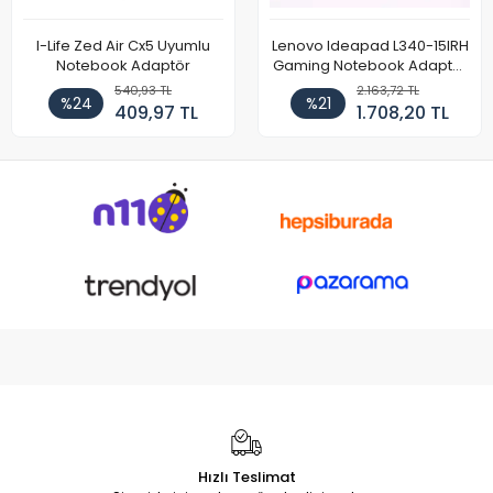
I-Life Zed Air Cx5 Uyumlu
Lenovo Ideapad L340-15IRH
Notebook Adaptör
Gaming Notebook Adaptör
Cihazı Şarj Aleti (150W)
540,93 TL
2.163,72 TL
%24
%21
409,97 TL
1.708,20 TL
Hızlı Teslimat