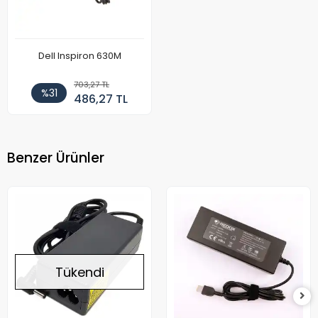
Dell Inspiron 630M
703,27 TL
%31
486,27 TL
Benzer Ürünler
Tükendi