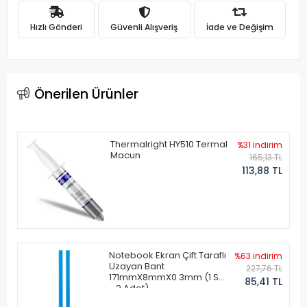
Hızlı Gönderi
Güvenli Alışveriş
İade ve Değişim
Önerilen Ürünler
Thermalright HY510 Termal
%31 indirim
Macun
165,13 TL
113,88 TL
Notebook Ekran Çift Taraflı
%63 indirim
Uzayan Bant
227,76 TL
171mmX8mmX0.3mm (1 Set
85,41 TL
- 2 Adet)