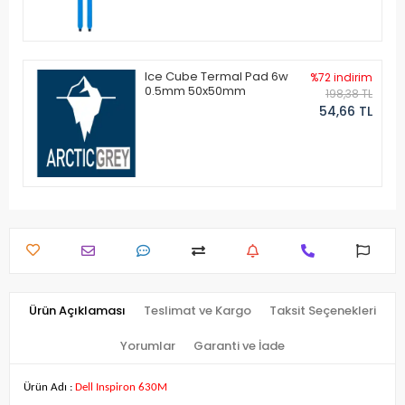
Ice Cube Termal Pad 6w
%72 indirim
0.5mm 50x50mm
198,38 TL
54,66 TL
Ürün Açıklaması
Teslimat ve Kargo
Taksit Seçenekleri
Yorumlar
Garanti ve İade
Ürün Adı :
Dell Inspiron 630M