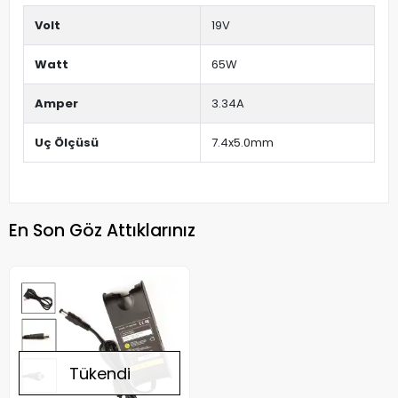
Volt
19V
Watt
65W
Amper
3.34A
Uç Ölçüsü
7.4x5.0mm
En Son Göz Attıklarınız
Tükendi