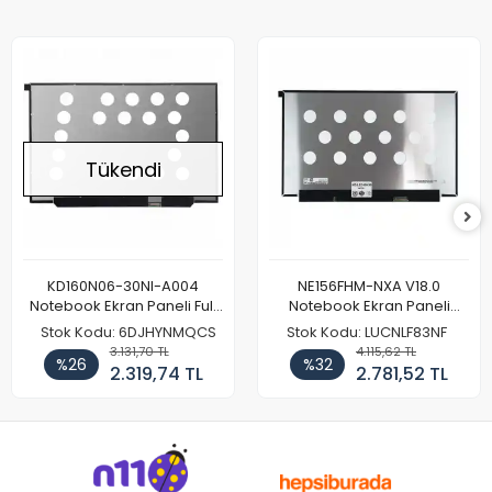
Tükendi
KD160N06-30NI-A004
NE156FHM-NXA V18.0
Notebook Ekran Paneli Full
Notebook Ekran Paneli
HD
144Hz
Stok Kodu: 6DJHYNMQCS
Stok Kodu: LUCNLF83NF
3.131,70 TL
4.115,62 TL
%26
%32
2.319,74 TL
2.781,52 TL