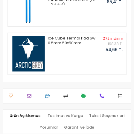
85,41 TL
- 2 Adet)
Ice Cube Termal Pad 6w
%72 indirim
0.5mm 50x50mm
198,38 TL
54,66 TL
Ürün Açıklaması
Teslimat ve Kargo
Taksit Seçenekleri
Yorumlar
Garanti ve İade