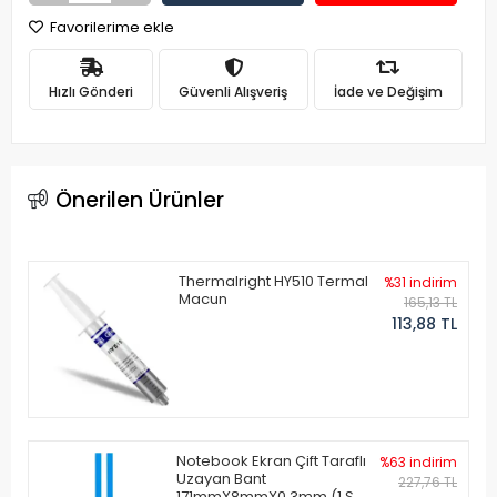
Favorilerime ekle
Hızlı Gönderi
Güvenli Alışveriş
İade ve Değişim
Önerilen Ürünler
Thermalright HY510 Termal
%31 indirim
Macun
165,13 TL
113,88 TL
Notebook Ekran Çift Taraflı
%63 indirim
Uzayan Bant
227,76 TL
171mmX8mmX0.3mm (1 Set