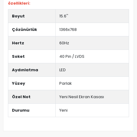
özellikleri:
Boyut
15.6''
Çözünürlük
1366x768
Hertz
60Hz
Soket
40 Pin / LVDS
Aydınlatma
LED
Yüzey
Parlak
Özel Not
Yeni Nesil Ekran Kasası
Durumu
Yeni