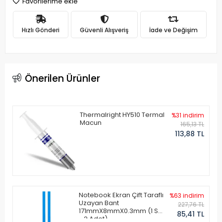
Favorilerime ekle
Hızlı Gönderi
Güvenli Alışveriş
İade ve Değişim
Önerilen Ürünler
Thermalright HY510 Termal
%31 indirim
Macun
165,13 TL
113,88 TL
Notebook Ekran Çift Taraflı
%63 indirim
Uzayan Bant
227,76 TL
171mmX8mmX0.3mm (1 Set
85,41 TL
- 2 Adet)