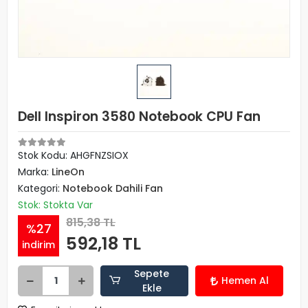
Dell Inspiron 3580 Notebook CPU Fan
Stok Kodu: AHGFNZSIOX
Marka:
LineOn
Kategori:
Notebook Dahili Fan
Stok: Stokta Var
815,38 TL
%27
592,18 TL
indirim
Sepete
Hemen Al
Ekle