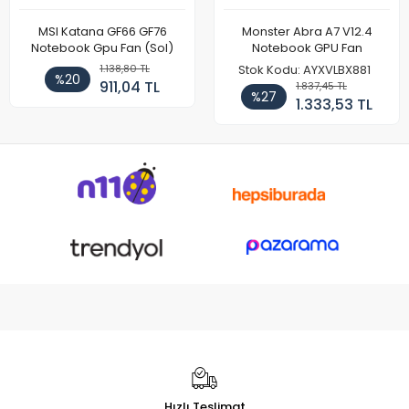
MSI Katana GF66 GF76
Monster Abra A7 V12.4
Notebook Gpu Fan (Sol)
Notebook GPU Fan
1.138,80 TL
Stok Kodu: AYXVLBX881
%20
911,04 TL
1.837,45 TL
%27
1.333,53 TL
Hızlı Teslimat