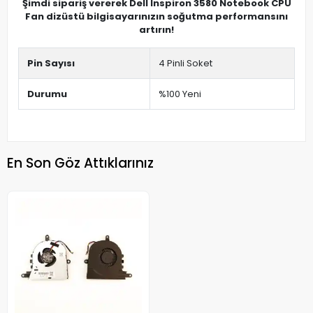
Şimdi sipariş vererek Dell Inspiron 3580 Notebook CPU
Fan dizüstü bilgisayarınızın soğutma performansını
artırın!
Pin Sayısı
4 Pinli Soket
Durumu
%100 Yeni
En Son Göz Attıklarınız