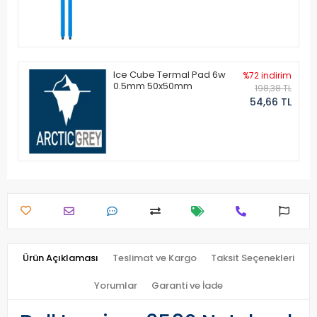
Ice Cube Termal Pad 6w
%72 indirim
0.5mm 50x50mm
198,38 TL
54,66 TL
Ürün Açıklaması
Teslimat ve Kargo
Taksit Seçenekleri
Yorumlar
Garanti ve İade