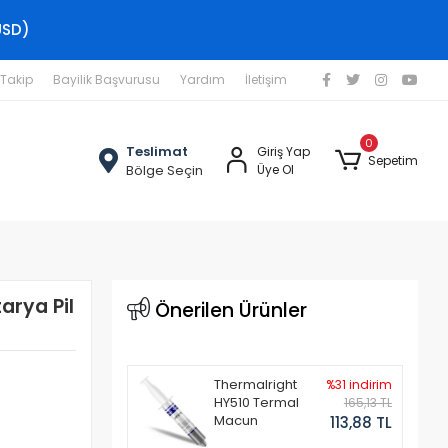
USD)
 Takip
Bayilik Başvurusu
Yardım
İletişim
0
Teslimat
Giriş Yap
Sepetim
Bölge Seçin
Üye Ol
arya Pil
Önerilen Ürünler
Thermalright
%31 indirim
HY510 Termal
165,13 TL
Macun
113,88 TL