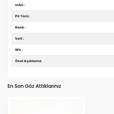
mAh :
Pil Türü :
Renk :
Volt :
Wh :
Özel Açıklama
En Son Göz Attıklarınız
Stokta Yok