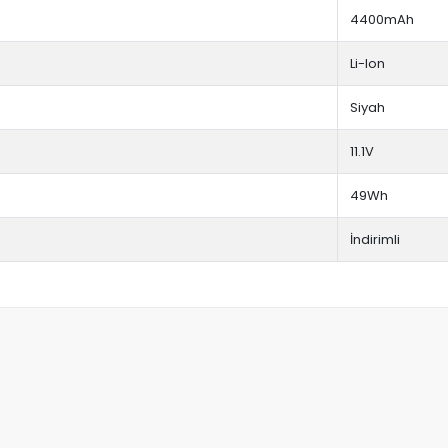
4400mAh
Li-Ion
Siyah
11.1V
49Wh
İndirimli