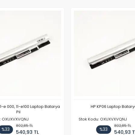
11-e 000, 11-e100 Laptop Batarya
HP KP06 Laptop Batarya
Pil
u: OXUXVXVQNJ
Stok Kodu: OXUXVXVQNJ
802,85 TL
802,85 TL
%33
%33
540,93 TL
540,93 T