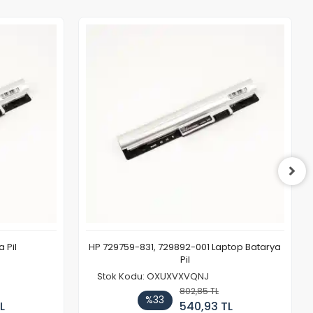
 Pil
HP 729759-831, 729892-001 Laptop Batarya
Pil
Stok Kodu: OXUXVXVQNJ
802,85 TL
%33
L
540,93 TL