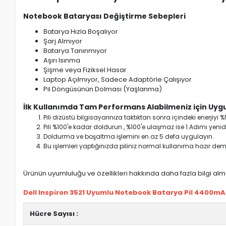
Notebook Bataryası Değiştirme Sebepleri
Batarya Hızla Boşalıyor
Şarj Almıyor
Batarya Tanınmıyor
Aşırı Isınma
Şişme veya Fiziksel Hasar
Laptop Açılmıyor, Sadece Adaptörle Çalışıyor
Pil Döngüsünün Dolması (Yaşlanma)
İlk Kullanımda Tam Performans Alabilmeniz için Uygu
Pili dizüstü bilgisayarınıza taktıktan sonra içindeki enerji
Pili %100'e kadar doldurun , %100'e ulaşmaz ise 1.Adımı yenide
Doldurma ve boşaltma işlemini en az 5 defa uygulayın.
Bu işlemleri yaptığınızda piliniz normal kullanıma hazır deme
Ürünün uyumluluğu ve özellikleri hakkında daha fazla bilgi almak
Dell Inspiron 3521 Uyumlu Notebook Batarya Pil 4400mAh 
Hücre Sayısı :