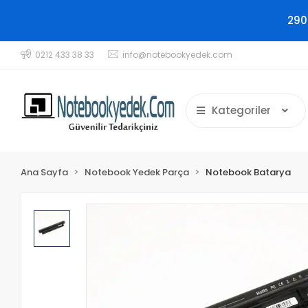
290
0212 433 38 33
info@notebookyedek.com
Kategoriler
Ana Sayfa
Notebook Yedek Parça
Notebook Batarya