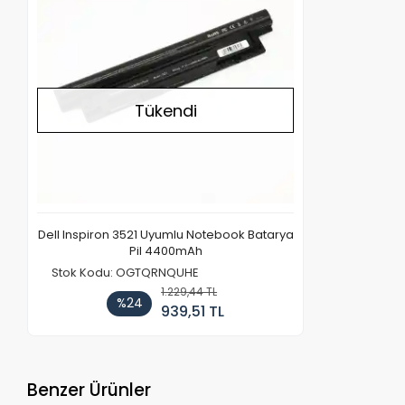
Tükendi
Dell Inspiron 3521 Uyumlu Notebook Batarya
Pil 4400mAh
Stok Kodu: OGTQRNQUHE
1.229,44 TL
%24
939,51 TL
Benzer Ürünler