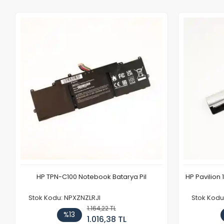
HP TPN-C100 Notebook Batarya Pil
HP Pavilion 
Stok Kodu: NPXZNZLRJI
Stok Kod
1.164,22 TL
%13
1.016,38 TL