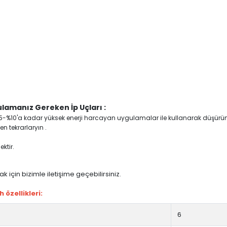
lamanız Gereken İp Uçları :
yi %5-%10'a kadar yüksek enerji harcayan uygulamalar ile kullanarak düşürü
n tekrarlaryın .
ktir.
 için bizimle iletişime geçebilirsiniz.
özellikleri:
6