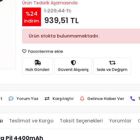
Ürün Tedarik Aşamasında
1.229,44 TL
%24
939,51 TL
indirim
Ürün stokta bulunmamaktadır.
Favorilerime ekle
Hızlı Gönderi
Güvenli Alışveriş
İade ve Değişim
Et
Yorum Yaz
Karşılaştır
Gelince Haber Ver
sı
Teslimat ve Kargo
Taksit Seçenekleri
Yorumlar
ya Pil 4400mAh