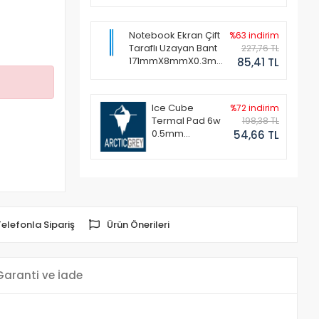
Notebook Ekran Çift
%63 indirim
Taraflı Uzayan Bant
227,76 TL
171mmX8mmX0.3mm
85,41 TL
(1 Set - 2 Adet)
Ice Cube
%72 indirim
Termal Pad 6w
198,38 TL
0.5mm
54,66 TL
50x50mm
Telefonla Sipariş
Ürün Önerileri
Garanti ve İade