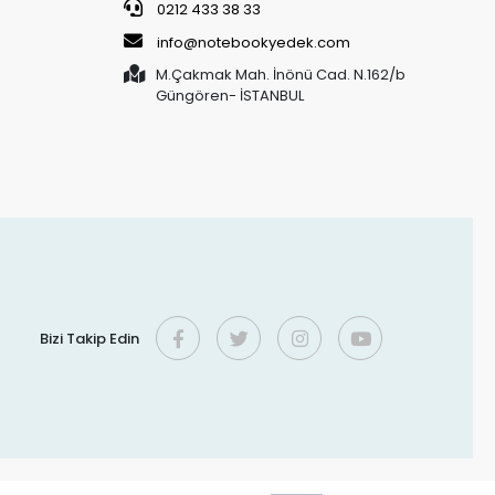
0212 433 38 33
info@notebookyedek.com
M.Çakmak Mah. İnönü Cad. N.162/b
Güngören- İSTANBUL
Bizi Takip Edin