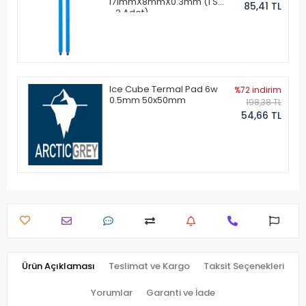
171mmX8mmX0.3mm (1 Set
85,41 TL
- 2 Adet)
Ice Cube Termal Pad 6w
%72 indirim
0.5mm 50x50mm
198,38 TL
54,66 TL
Ürün Açıklaması
Teslimat ve Kargo
Taksit Seçenekleri
Yorumlar
Garanti ve İade