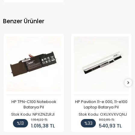
Benzer Ürünler
HP TPN-C100 Notebook
HP Pavilion 11-e 000, 11-e100
Batarya Pil
Laptop Batarya Pil
Stok Kodu: NPXZNZLRJI
Stok Kodu: OXUXVXVQNJ
1.164,22 TL
802,85 TL
%13
%33
1.016,38 TL
540,93 TL