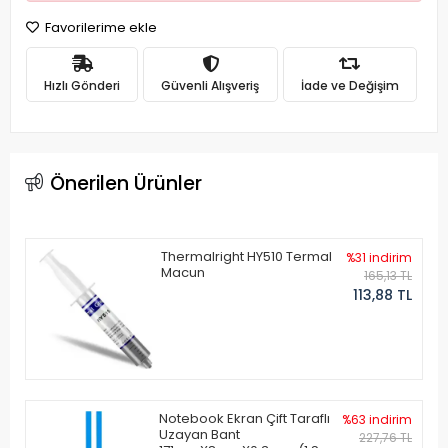
Favorilerime ekle
Hızlı Gönderi
Güvenli Alışveriş
İade ve Değişim
Önerilen Ürünler
Thermalright HY510 Termal
%31 indirim
Macun
165,13 TL
113,88 TL
Notebook Ekran Çift Taraflı
%63 indirim
Uzayan Bant
227,76 TL