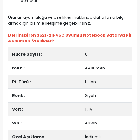
demektir.
Ürünün uyumluluğu ve özellikleri hakkında daha fazla bilgi
almak için bizimle iletişime geçebilirsiniz.
Dell inspiron 3521-21F45C Uyumlu Notebook Batarya Pil
4400mAh özellikleri:
Hücre Sayısı :
6
mAh :
4400mAh
Pil Türü :
Li-Ion
Renk :
Siyah
Volt :
11.1V
Wh :
49Wh
Özel Açıklama
İndirimli