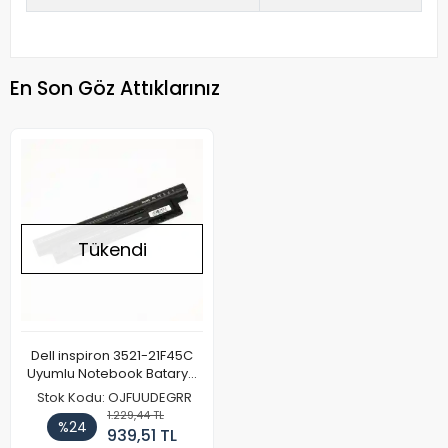
En Son Göz Attıklarınız
Tükendi
Dell inspiron 3521-21F45C
Uyumlu Notebook Batarya
Pil 4400mAh
Stok Kodu: OJFUUDEGRR
1.229,44 TL
%24
939,51 TL