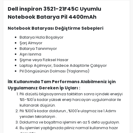
Dell inspiron 3521-21F45C Uyumlu
Notebook Batarya Pil 4400mAh
Notebook Bataryası Değiştirme Sebepleri
Batarya Hızla Boşalıyor
Şarj Almıyor
Batarya Tanınmıyor
Aşırı Isınma
Şişme veya Fiziksel Hasar
Laptop Açılmıyor, Sadece Adaptörle Çalışıyor
Pil Döngüsünün Dolması (Yaşlanma)
İlk Kullanımda Tam Performans Alabilmeniz için
Uygulamanız Gereken İp Uçları :
Pili dizüstü bilgisayarınıza taktıktan sonra içindeki enerjiyi
%5-%10'a kadar yüksek enerji harcayan uygulamalar ile
kullanarak düşürün.
Pili %100'e kadar doldurun , %100'e ulaşmaz ise 1.Adımı
yeniden tekrarlaryın .
Doldurma ve boşaltma işlemini en az 5 defa uygulayın.
Bu işlemleri yaptığınızda piliniz normal kullanıma hazır